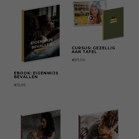
€76,00.
€24,00.
CURSUS: GEZELLIG
AAN TAFEL
€
97,00
EBOOK: EIGENWIJS
BEVALLEN
€
12,95