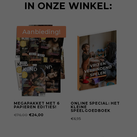
IN ONZE WINKEL:
Aanbieding!
MEGAPAKKET MET 6
ONLINE SPECIAL: HET
PAPIEREN EDITIES!
KLEINE
SPEELGOEDBOEK
Oorspronkelijke
Huidige
€
76,00
€
24,00
€
6,95
prijs
prijs
was:
is: