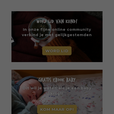
WORD LID VAN KIIND!
In onze fijne online community
verbind je met gelijkgestemden
WORD LID
GRATIS EBOOK BABY
Dit wil je weten als je een baby
krijgt!
KOM MAAR OP!