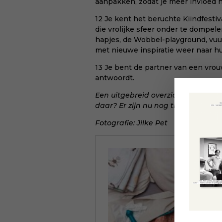
aanpakken, zodat je meer invloed h
12 Je kent het beruchte
Kiindfestiv
die vrolijke sfeer onder te dompel
hapjes, de Wobbel-playground, vu
met nieuwe inspiratie weer naar hu
13 Je bent de partner van een vro
antwoordt.
Een
uitgebreid overzicht van het 
daar? Er zijn nu nog
tickets
! Als j
Fotografie:
Jilke Pet