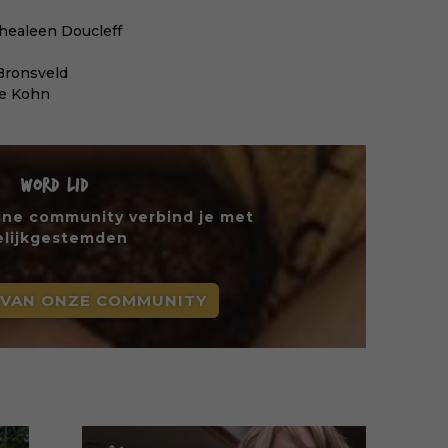
healeen Doucleff
Bronsveld
ie Kohn
WORD LID
line community verbind je met
elijkgestemden
 VAN ONZE COMMUNITY