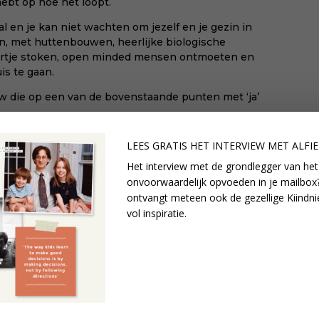
ebt op hoe het loopt.
al
en je kan niet wachten om jezelf en je gezin in
en, met huttenbouwen, heerlijke biologische
urtje stoken, open minded mensen ontmoeten en
is te gaan.
uw die op een van de bovenstaande punten met ‘ja’
programma en de markt vind je hier
. Zien we je
LEES GRATIS HET INTERVIEW M
ET ALFI
e snel bent tenminste.
Het interview met de grondlegger van het
onvoorwaardelijk opvoeden in je mailbox?
ontvangt meteen ook de gezellige Kiindni
vol inspiratie.