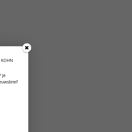
E KOHN
 Je
euwsbrief