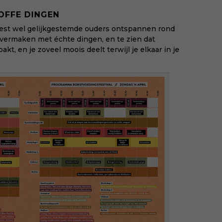
col
OFFE DINGEN
zor
best wel gelijkgestemde ouders ontspannen rond
beg
 vermaken met échte dingen, en te zien dat
vru
t, en je zoveel moois deelt terwijl je elkaar in je
Koo
sin
dit