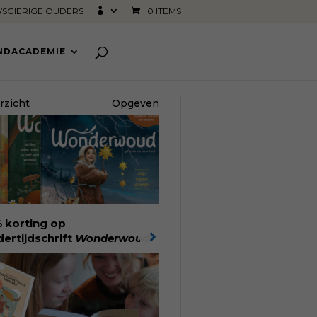
SGIERIGE OUDERS
0 ITEMS
INDACADEMIE
rzicht
Opgeven
 korting op
dertijdschrift
Wonderwoud
!
nlang lees- en speelplezier
r dromers, doeners en
kers. Wonderwoud is het
achtelijk gemaakte
woord op alle snelle