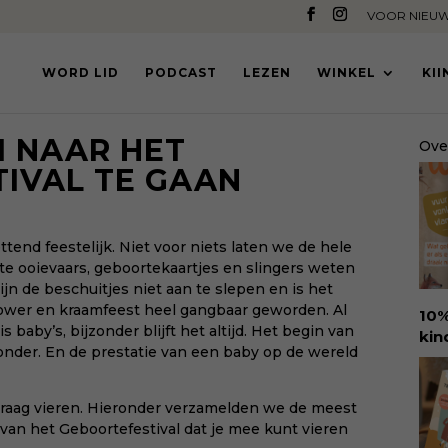
VOOR NIEUW
WORD LID
PODCAST
LEZEN
WINKEL
KI
M NAAR HET
Ove
IVAL TE GAAN
tend feestelijk. Niet voor niets laten we de hele
e ooievaars, geboortekaartjes en slingers weten
ijn de beschuitjes niet aan te slepen en is het
wer en kraamfeest heel gangbaar geworden. Al
10%
baby’s, bijzonder blijft het altijd. Het begin van
kin
onder. En de prestatie van een baby op de wereld
Ure
voo
den
graag vieren. Hieronder verzamelden we de meest
amb
 van het
Geboortefestival
dat je mee kunt vieren
ant