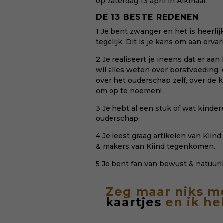
op zaterdag 13 april in Alkmaar.
DE 13 BESTE REDENEN
1 Je bent zwanger en het is heerlijk
tegelijk. Dit is je kans om aan erva
2 Je realiseert je ineens dat er aa
wil alles weten over borstvoeding,
over het ouderschap zelf, over de 
om op te noemen!
3 Je hebt al een stuk of wat kinde
ouderschap.
4 Je leest graag
artikelen van Kiind
& makers van Kiind tegenkomen.
5 Je bent fan van bewust & natuurli
Zeg maar niks m
kaartjes
en ik heb