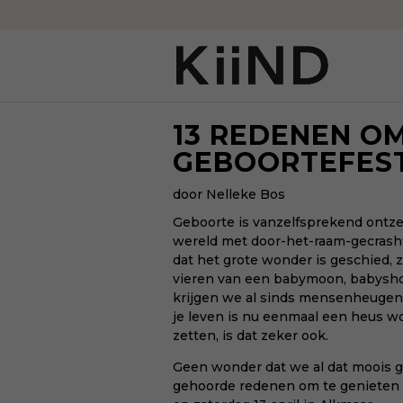
13 REDENEN O
GEBOORTEFEST
door Nelleke Bos
Geboorte is vanzelfsprekend ontzet
wereld met door-het-raam-gecrasht
dat het grote wonder is geschied, z
vieren van een babymoon, babysho
krijgen we al sinds mensenheugenis 
je leven is nu eenmaal een heus w
zetten, is dat zeker ook.
Geen wonder dat we al dat moois 
gehoorde redenen om te genieten