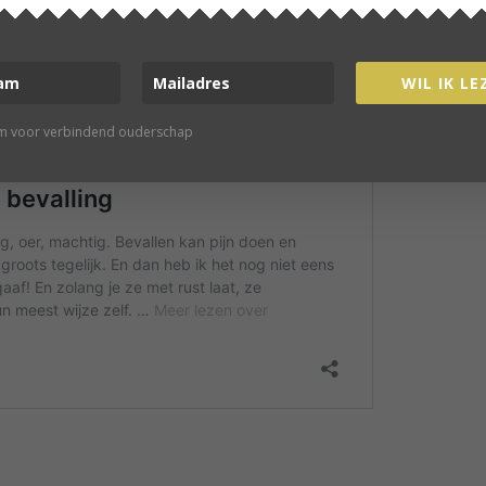
WIL IK LE
rm voor verbindend ouderschap