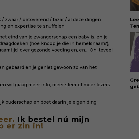
goo
hap
kin
Lee
 / zwaar / betoverend / bizar / al deze dingen
met
Tem
ring en expertise te snuffelen.
bee
dé 
van
n het eind van je zwangerschap een baby is, en je
Eva
voe
 draagdoeken (hoe knoop je die in hemelsnaam?),
Tem
won
kraamtijd, over gezonde voeding en, en… Oh, teveel
vin
en 
erv
KII
ver
ren gebaard en je geniet gewoon zo van het
rec
Eva
Gre
hel
en wil graag meer info, meer sfeer of meer lezers
geb
lie
ong
vee
geb
jk ouderschap en doet daarin je eigen ding.
Dow
bui
via:
vro
eva
eer.
Ik bestel nú mijn
Waa
id=
 er zin in!
aan
int
rec