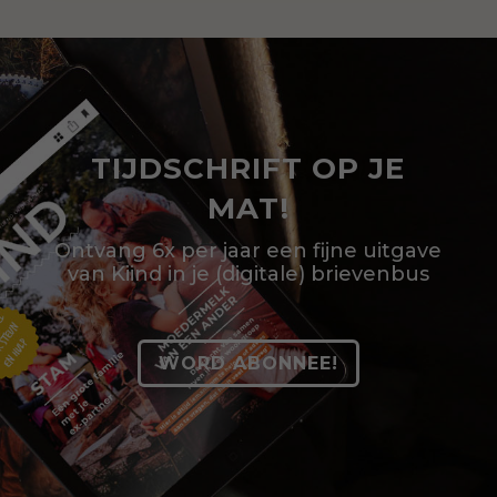
TIJDSCHRIFT OP JE
MAT!
Ontvang 6x per jaar een fijne uitgave
van Kiind in je (digitale) brievenbus
WORD ABONNEE!