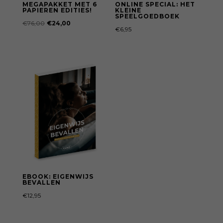
MEGAPAKKET MET 6
ONLINE SPECIAL: HET
PAPIEREN EDITIES!
KLEINE
SPEELGOEDBOEK
Oorspronkelijke
Huidige
€
76,00
€
24,00
€
6,95
prijs
prijs
was:
is:
€76,00.
€24,00.
EBOOK: EIGENWIJS
BEVALLEN
€
12,95