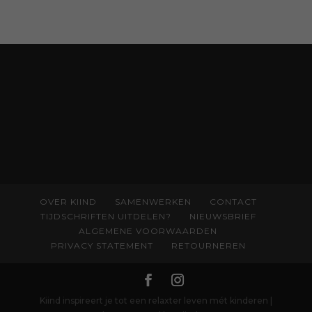
OVER KIIND
SAMENWERKEN
CONTACT
TIJDSCHRIFTEN UITDELEN?
NIEUWSBRIEF
ALGEMENE VOORWAARDEN
PRIVACY STATEMENT
RETOURNEREN
Kiind inspireert je tot een relaxter leven mét kinderen |