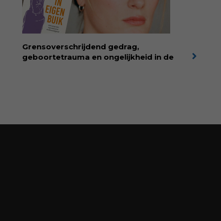
kindertijdschrift van Nederland; met liefde en
kunde voor taal, beeld en tekeningen die
spat van elke pagina. Dat vóel je. Dat voelt je
kind. Abonneer via
wonderwoud.nl/abonneren**
en krijg 10%
Grensoverschrijdend gedrag,
korting met code:
KIIND10
geboortetrauma en ongelijkheid in de
geboortezorg:
in Baas in eigen buik verbindt
filosoof en vroedvrouw Rodante van der Waal
persoonlijke ervaringen aan structureel
onrecht en introduceert ze reproductieve
rechtvaardigheid als een collectieve, radicale
praktijk van zorg. Voor iedereen die wil
begrijpen wat er speelt rond vruchtbaarheid
en geboorte. Koop het boek via
singeluitgeverijen.nl/nijgh-van-
ditmar/boek/baas-in-eigen-buik