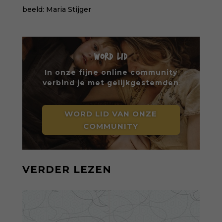
beeld:
Maria Stijger
WORD LID
In onze fijne online community
verbind je met gelijkgestemden
WORD LID VAN ONZE
COMMUNITY
VERDER LEZEN