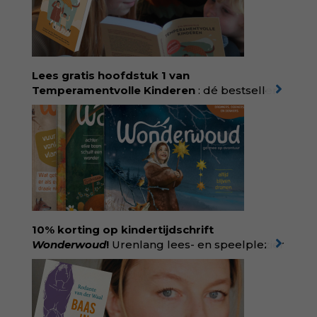
Lees gratis hoofdstuk 1 van
Temperamentvolle Kinderen
: dé bestseller
van pedagoog Eva Bronsveld. In het boek
Temperamentvolle kinderen vind je 25 jaar
aan kennis en ervaring. Met ruim 50.000
verkochte exemplaren met recht een
bestseller, waarmee Eva veel gezinnen heeft
kunnen helpen. Ze schrijft met een
liefdevolle kijk op kinderen en veel begrip
voor ouders. Download het hoofdstuk gratis
via:
evabronsveld.plugandpay.nl/r?
10% korting op kindertijdschrift
id=ZcYxEBJH
Wonderwoud
!
Urenlang lees- en speelplezier
voor dromers, doeners en denkers.
Wonderwoud is het ambachtelijk gemaakte
antwoord op alle snelle gooimaarweg-
boekjes en hapsnap-filmpjes. Het mooiste