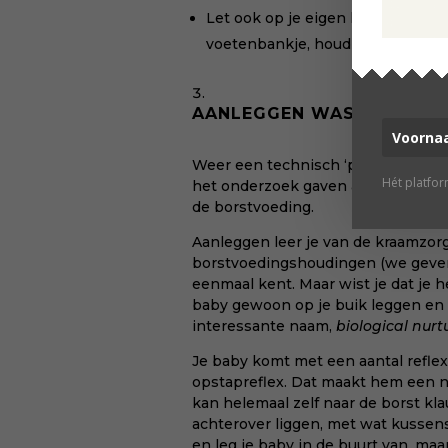
Let ook op je eigen houding. On
voetenbankje, houd je rug recht 
AANLEGGEN WAS MOEILIJ
Weer een technisch ‘probleem’, vi
Hét platfo
het onderzoek gaven aan dat ze a
de borstvoeding.
Aanleggen leer je van de kraamzorg 
borstvoedingshoudingen (we geven
eenmaal kent. Maar wist je dat je h
baby gewoon op je buik leggen en 
interessante naam,
biological nurt
Je baby komt met een aantal reflexe
opstapreflex. Dat maakt hem een na
kan helemaal zelf naar de borst k
achterover liggen, met wat kussens 
en leg je baby in de buurt van, maa