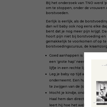
Bij het onderzoek van TNO werd ‘pi
om te stoppen, onder de vrouwen 
borstvoeden.
Eerlijk is eerlijk, als de borstvoedi
dan wil baby ook nog eens elke dag
bent dat je nog meer pijn krijgt. Dan
hoort pijn niet bij borstvoeding en
gemakkelijk te voorkomen of op te 
borstvoedingscursus, de kraamzorg,
Goed aanhappen is het allerbelang
een ‘grote hap’ neemt, zijn hoofd
lijfje in een rechte lijn tegen je 
Leg je baby op tijd aan. Dat betek
onderneemt. Een huilende baby i
te zwijgen van de (stress)reactie 
Mocht je kindje, ondanks al je zor
Haal hem dan direct van de borst
leert hij hoe het wel goed gaat.