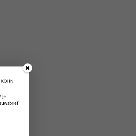
E KOHN
 Je
euwsbrief