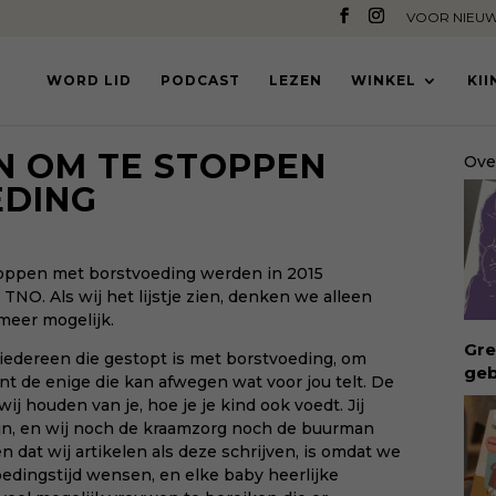
VOOR NIEUW
WORD LID
PODCAST
LEZEN
WINKEL
KI
N OM TE STOPPEN
Ove
EDING
toppen met borstvoeding werden in 2015
NO. Als wij het lijstje zien, denken we alleen
 meer mogelijk.
Gre
n iedereen die gestopt is met borstvoeding, om
geb
nt de enige die kan afwegen wat voor jou telt. De
ong
wij houden van je, hoe je je kind ook voedt. Jij
geb
ijn, en wij noch de kraamzorg noch de buurman
bui
 dat wij artikelen als deze schrijven, is omdat we
vro
edingstijd wensen, en elke baby heerlijke
Waa