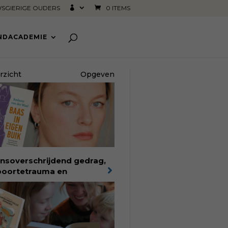
SGIERIGE OUDERS
0 ITEMS
INDACADEMIE
rzicht
Opgeven
nsoverschrijdend gedrag,
oortetrauma en
elijkheid in de
oortezorg:
in Baas in eigen
k verbindt filosoof en
edvrouw Rodante van der
l persoonlijke ervaringen