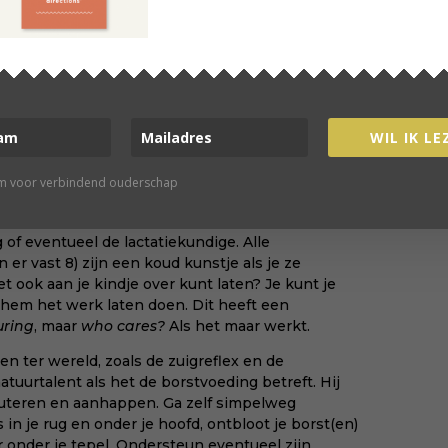
dersteun jezelf eventueel met kussens en een
en laat je schouders zakken.
K
WIL IK LE
nden de onderzoekers van TNO: veel moeders uit
rm voor verbindend ouderschap
anleggen moeilijk vonden en daarom stopten met
of eventueel de lactatiekundige. Alle
 er vast 8)
zijn een koud kunstje als je ze
et ook aan je kindje over kunt laten? Je kunt je
hem het werk laten doen. Dit heeft een
uring
, maar
who cares?
Als het maar werkt.
n ter wereld, zoals de zuigreflex en de
tuurtalent als het de borstvoeding betreft. Hij
lauteren en aanhappen. Ga zelf simpelweg
in je rug en onder je hoofd, ontbloot je borst(en)
r onder je tepel. Ondersteun eventueel zijn