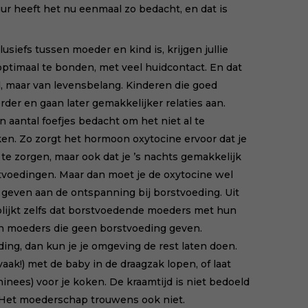
ur heeft het nu eenmaal zo bedacht, en dat is
usiefs tussen moeder en kind is, krijgen jullie
ptimaal te bonden, met veel huidcontact
. En dat
id, maar van levensbelang. Kinderen die goed
erder en gaan later gemakkelijker relaties aan.
 aantal foefjes bedacht om het niet al te
en. Zo zorgt het hormoon oxytocine ervoor dat je
y te zorgen, maar ook dat je ’s nachts gemakkelijk
tvoedingen. Maar dan moet je de oxytocine wel
n geven aan de ontspanning bij borstvoeding. Uit
lijkt zelfs dat borstvoedende moeders met hun
an moeders die geen borstvoeding geven.
ding, dan kun je je omgeving de rest laten doen.
 vaak!) met de baby in de draagzak lopen, of laat
hinees) voor je koken.
De kraamtijd is niet bedoeld
 Het moederschap trouwens ook niet.