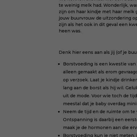
te weinig melk had. Wonderlijk, wa
zijn om haar kindje met haar melk 
jouw buurvrouw de uitzondering op 
zijn als het ook in dit geval een 
heen was.
Denk hier eens aan als jij (of je bu
Borstvoeding is een kwestie van 
alleen gemaakt als erom gevraagd
op verzoek. Laat je kindje
drinken
lang aan de borst als hij wil. Gel
uit de mode. Voor wie toch de ti
meestal dat je baby overdag minim
Neem de tijd en de ruimte om te
Ontspanning is daarbij een eerste 
maak je de hormonen aan die erv
Borstvoeding kun je niet meten, in