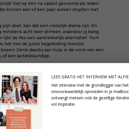
jnlijk’ het op één na vaakst genoemd als reden
die binnen een of een paar weken stopten met
ng pijn doet, kan dat een vreselijk drama zijn. En
 minstens acht keer drinken, waardoor jij bang
 lijkt de fles een aantrekkelijk alternatief. Toch
 is het met de juiste begeleiding meestal
lossen. Denk daarbij aan hulp in de vorm van een
 of een lactatiekundige.
rijkst als het gaat om comfortabel voeden. Als hij
je een beetje naar achter gekanteld houdt en zijn
LEES GRATIS HET INTERVIEW M
ET ALFI
aan ligt, ben je al een heel eind onderweg.
Het interview met de grondlegger van het
ent dat je al bij de eerste hongersignalen actie
onvoorwaardelijk opvoeden in je mailbox?
s sneller geneigd om slordig te drinken, om maar
ontvangt meteen ook de gezellige Kiindni
vol inspiratie.
die het bij jou veroorzaakt.
g, niet goed liggen en voel je pijn in je tepels?
 af, haal diep adem en begin opnieuw. Alleen zo