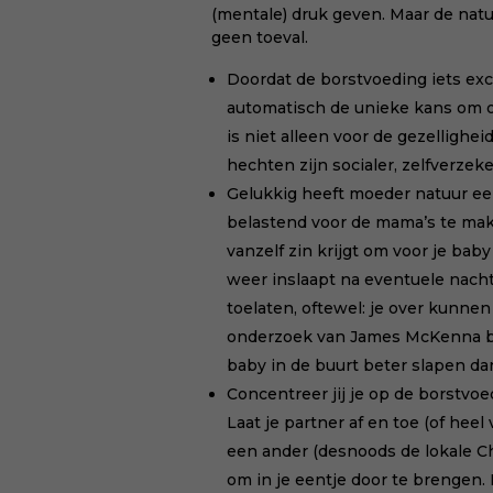
(mentale) druk geven. Maar de natu
geen toeval.
Doordat de borstvoeding iets excl
automatisch de unieke
kans om o
is niet alleen voor de gezellighe
hechten zijn socialer, zelfverzek
Gelukkig heeft moeder natuur een
belastend voor de mama’s te mak
vanzelf zin krijgt om voor je bab
weer inslaapt na eventuele nach
toelaten, oftewel: je over kunne
onderzoek van James McKenna
b
baby in de buurt beter slapen d
Concentreer jij je op de borstvoe
Laat je partner af en toe (of heel
een ander (desnoods de lokale C
om in je eentje door te brengen
.