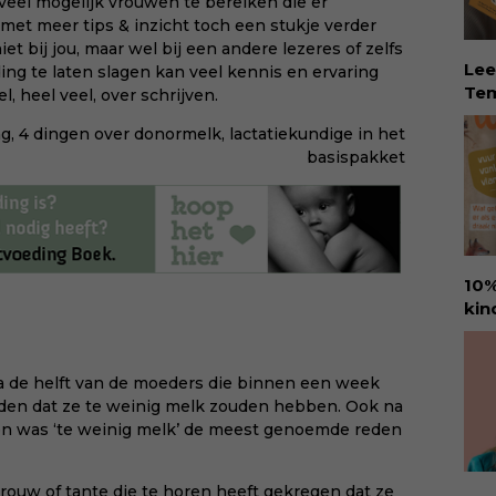
el mogelijk vrouwen te bereiken die er
aan
met meer tips & inzicht toch een stukje verder
int
et bij jou, maar wel bij een andere lezeres of zelfs
rec
Lee
ing te laten slagen kan veel kennis en ervaring
col
Tem
l, heel veel, over schrijven.
zor
dé 
beg
ng
,
4 dingen over donormelk
,
lactatiekundige in het
Eva
vru
basispakket
Tem
Koo
vin
sin
erv
dit
ver
rec
Eva
10%
hel
kin
lie
Ure
vee
voo
Dow
den
na de helft van de moeders die binnen een week
via:
amb
reden dat ze te weinig melk zouden hebben. Ook na
eva
ant
n was ‘te weinig melk’ de meest genoemde reden
id=
goo
hap
ouw of tante die te horen heeft gekregen dat ze
kin