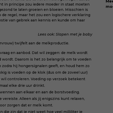
Mee
nt in principe zou iedere moeder in staat moeten
met
moe
gezond te laten groeien en bloeien. Misschien is
bee
ete
de regel, maar het zou een logischere verklaring
van
kin
kwestie van gebrek aan kennis en kunde om haar
voe
Rol
won
sch
en 
dat
Lees ook:
Slapen met je baby
KII
aan
urvrouw) twijfelt aan de melkproductie.
neu
oor
vraag en aanbod. Dat wil zeggen: de melk wordt
mis
maa
 wordt. Daarom is het zo belangrijk om te voeden
mom
 zodra hij hongersignalen geeft
, en houd hem zo
via
ukkig is voeden op de klok (dus om de zoveel uur)
mee
jd wil controleren. Voeding op verzoek betekent
kiin
aal elke drie uur drinkt.
 wennen aan elkaar en aan de borstvoeding.
vereiste. Alleen als jij enigszins kunt relaxen,
oor zorgen dat er melk komt.
 die zin dat je niet weet hoe veel milliliter je