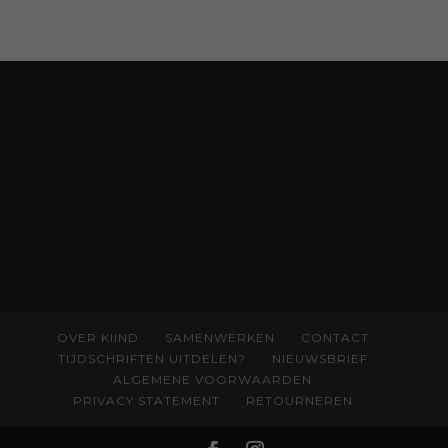
boekjes en hapsnap-filmpjes. Het mooiste
kindertijdschrift van Nederland; met liefde en
kunde voor taal, beeld en tekeningen die
spat van elke pagina. Dat vóel je. Dat voelt je
kind. Abonneer via
wonderwoud.nl/abonneren**
en krijg 10%
korting met code:
KIIND10
OVER KIIND
SAMENWERKEN
CONTACT
TIJDSCHRIFTEN UITDELEN?
NIEUWSBRIEF
ALGEMENE VOORWAARDEN
PRIVACY STATEMENT
RETOURNEREN