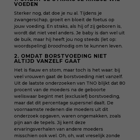
VOEDEN
Sterker nog, dat doe je nu al. Tijdens je
zwangerschap, groeit en bloeit de foetus op
jouw voeding. En straks, als hij of zij geboren is,
wordt dat niet veel anders. Je baby is dan wel uit
de buik, maar hij heeft jou nog steeds (let op:
woordspeling)
brood
nodig om te kunnen leven.
2. OMDAT BORSTVOEDING NIET
ALTIJD VANZELF GAAT
Het is flauw en stom, maar toch is het waar: bij
veel vrouwen gaat de borstvoeding niet vanzelf.
Uit
de laatste
onderzoeken van TNO
blijkt dat 80
procent van de moeders na de geboorte
weliswaar begint met (exclusief) borstvoeding,
maar dat dit percentage supersnel daalt. De
voornaamste redenen die moeders uit dit
onderzoek opgaven, waren ongemakken, zoals
pijn aan de tepels. Jij kent deze
ervaringsverhalen van andere moeders
misschien ook wel. Oh, oh, wat vreselijk zonde