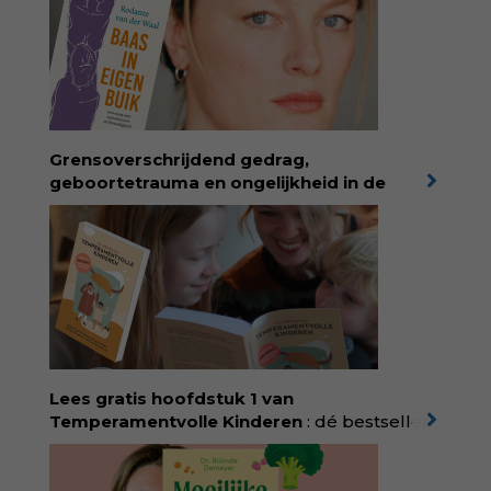
Grensoverschrijdend gedrag,
geboortetrauma en ongelijkheid in de
geboortezorg:
in Baas in eigen buik verbindt
filosoof en vroedvrouw Rodante van der Waal
persoonlijke ervaringen aan structureel
onrecht en introduceert ze reproductieve
rechtvaardigheid als een collectieve, radicale
praktijk van zorg. Voor iedereen die wil
begrijpen wat er speelt rond vruchtbaarheid
en geboorte. Koop het boek via
singeluitgeverijen.nl/nijgh-van-
Lees gratis hoofdstuk 1 van
ditmar/boek/baas-in-eigen-buik
Temperamentvolle Kinderen
: dé bestseller
van pedagoog Eva Bronsveld. In het boek
Temperamentvolle kinderen vind je 25 jaar
aan kennis en ervaring. Met ruim 50.000