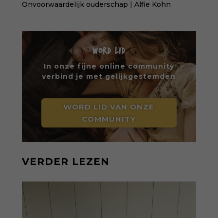
Onvoorwaardelijk ouderschap | Alfie Kohn
WORD LID
In onze fijne online community
verbind je met gelijkgestemden
WORD LID VAN ONZE
COMMUNITY
VERDER LEZEN