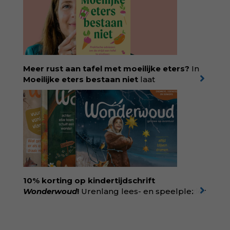
verkochte exemplaren met recht een
bestseller, waarmee Eva veel gezinnen heeft
kunnen helpen. Ze schrijft met een
liefdevolle kijk op kinderen en veel begrip
voor ouders. Download het hoofdstuk gratis
via:
evabronsveld.plugandpay.nl/r?
Meer rust aan tafel met moeilijke eters?
In
id=ZcYxEBJH
Moeilijke eters bestaan niet
laat
kinderdiëtist en lactatiekundige
Rolinde
Demeyer
zien wat er schuilgaat achter
eetgedrag dat ouders zorgen baart. Met
aandacht voor ontwikkeling,
neurodivergentie en medische oorzaken
helpt ze hardnekkige misverstanden los te
laten en maakt ze van eten weer een
moment van verbinding. Bestel via je lokale
boekhandel! Lees meer over Rolinde via
10% korting op kindertijdschrift
kiind.nl/rolinde
Wonderwoud
!
Urenlang lees- en speelplezier
voor dromers, doeners en denkers.
Wonderwoud is het ambachtelijk gemaakte
antwoord op alle snelle gooimaarweg-