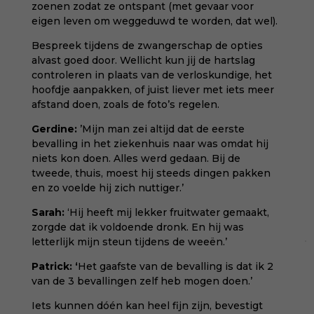
zoenen zodat ze ontspant (met gevaar voor
eigen leven om weggeduwd te worden, dat wel).
Bespreek tijdens de zwangerschap de opties
alvast goed door. Wellicht kun jij de hartslag
controleren in plaats van de verloskundige, het
hoofdje aanpakken, of juist liever met iets meer
afstand doen, zoals de foto’s regelen.
Gerdine:
’Mijn man zei altijd dat de eerste
bevalling in het ziekenhuis naar was omdat hij
niets kon doen. Alles werd gedaan. Bij de
tweede, thuis, moest hij steeds dingen pakken
en zo voelde hij zich nuttiger.’
Sarah:
‘Hij heeft mij lekker fruitwater gemaakt,
zorgde dat ik voldoende dronk. En hij was
letterlijk mijn steun tijdens de weeën.’
Patrick: ‘
Het gaafste van de bevalling is dat ik 2
van de 3 bevallingen zelf heb mogen doen.’
Iets kunnen dóén kan heel fijn zijn, bevestigt