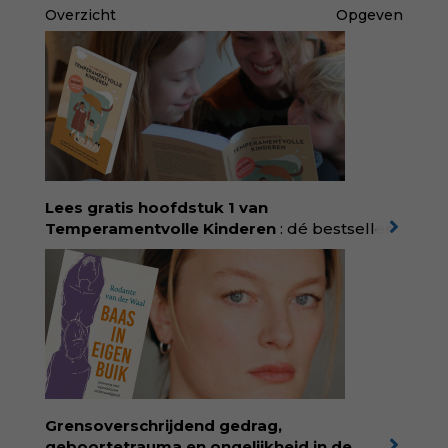
Overzicht
Opgeven
Lees gratis hoofdstuk 1 van
Temperamentvolle Kinderen
: dé bestseller
van pedagoog Eva Bronsveld. In het boek
Temperamentvolle kinderen vind je 25 jaar
aan kennis en ervaring. Met ruim 50.000
verkochte exemplaren met recht een
bestseller, waarmee Eva veel gezinnen heeft
kunnen helpen. Ze schrijft met een
liefdevolle kijk op kinderen en veel begrip
voor ouders. Download het hoofdstuk gratis
via:
evabronsveld.plugandpay.nl/r?
Grensoverschrijdend gedrag,
id=ZcYxEBJH
geboortetrauma en ongelijkheid in de