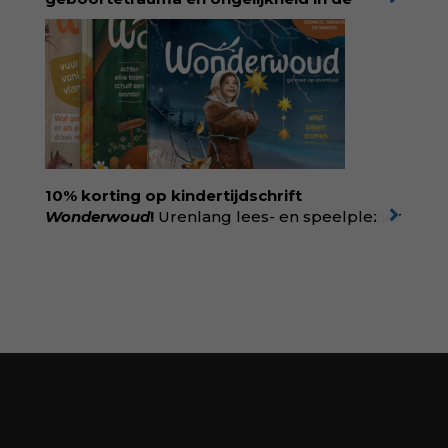
geboortezorg:
in Baas in eigen buik verbindt
filosoof en vroedvrouw Rodante van der Waal
persoonlijke ervaringen aan structureel
onrecht en introduceert ze reproductieve
rechtvaardigheid als een collectieve, radicale
praktijk van zorg. Voor iedereen die wil
begrijpen wat er speelt rond vruchtbaarheid
en geboorte. Koop het boek via
singeluitgeverijen.nl/nijgh-van-
10% korting op kindertijdschrift
ditmar/boek/baas-in-eigen-buik
Wonderwoud
!
Urenlang lees- en speelplezier
voor dromers, doeners en denkers.
Wonderwoud is het ambachtelijk gemaakte
antwoord op alle snelle gooimaarweg-
boekjes en hapsnap-filmpjes. Het mooiste
kindertijdschrift van Nederland; met liefde en
kunde voor taal, beeld en tekeningen die
spat van elke pagina. Dat vóel je. Dat voelt je
kind. Abonneer via
wonderwoud.nl/abonneren**
en krijg 10%
korting met code:
KIIND10