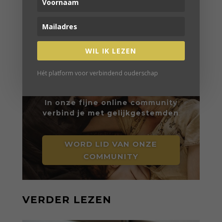
Borman
Mijn reis naar binnen | Anna Myrte Korteweg
Wat baby's nodig hebben | Melanie Visscher
Mama'en | Nina Pierson
WIL IK LEZEN
Hét platform voor verbindend ouderschap
WORD LID
In onze fijne online community
verbind je met gelijkgestemden
WORD LID VAN ONZE
COMMUNITY
VERDER LEZEN