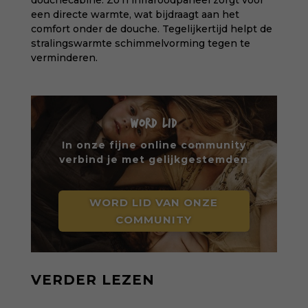
douchecabine. Zo’n infraroodpaneel zorgt voor
een directe warmte, wat bijdraagt aan het
comfort onder de douche. Tegelijkertijd helpt de
stralingswarmte schimmelvorming tegen te
verminderen.
WORD LID
In onze fijne online community
verbind je met gelijkgestemden
WORD LID VAN ONZE
COMMUNITY
VERDER LEZEN