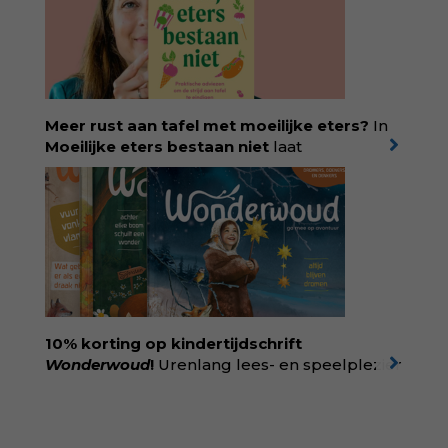
onrecht en introduceert ze reproductieve
rechtvaardigheid als een collectieve, radicale
praktijk van zorg. Voor iedereen die wil
begrijpen wat er speelt rond vruchtbaarheid
en geboorte. Koop het boek via
singeluitgeverijen.nl/nijgh-van-
Meer rust aan tafel met moeilijke eters?
In
ditmar/boek/baas-in-eigen-buik
Moeilijke eters bestaan niet
laat
kinderdiëtist en lactatiekundige
Rolinde
Demeyer
zien wat er schuilgaat achter
eetgedrag dat ouders zorgen baart. Met
aandacht voor ontwikkeling,
neurodivergentie en medische oorzaken
helpt ze hardnekkige misverstanden los te
laten en maakt ze van eten weer een
moment van verbinding. Bestel via je lokale
boekhandel! Lees meer over Rolinde via
10% korting op kindertijdschrift
kiind.nl/rolinde
Wonderwoud
!
Urenlang lees- en speelplezier
voor dromers, doeners en denkers.
Wonderwoud is het ambachtelijk gemaakte
antwoord op alle snelle gooimaarweg-