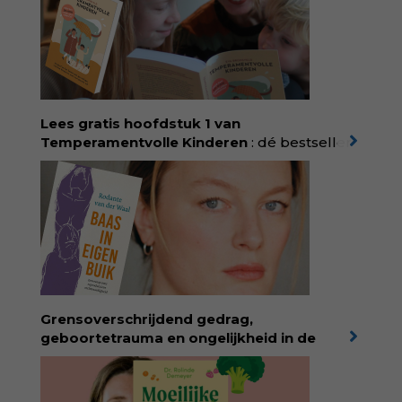
Lees gratis hoofdstuk 1 van
Temperamentvolle Kinderen
: dé bestseller
van pedagoog Eva Bronsveld. In het boek
Temperamentvolle kinderen vind je 25 jaar
aan kennis en ervaring. Met ruim 50.000
verkochte exemplaren met recht een
bestseller, waarmee Eva veel gezinnen heeft
kunnen helpen. Ze schrijft met een
liefdevolle kijk op kinderen en veel begrip
voor ouders. Download het hoofdstuk gratis
via:
evabronsveld.plugandpay.nl/r?
Grensoverschrijdend gedrag,
id=ZcYxEBJH
geboortetrauma en ongelijkheid in de
geboortezorg:
in Baas in eigen buik verbindt
filosoof en vroedvrouw Rodante van der Waal
persoonlijke ervaringen aan structureel