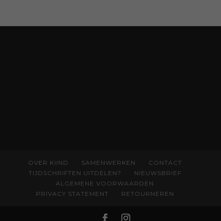
boekjes en hapsnap-filmpjes. Het mooiste
kindertijdschrift van Nederland; met liefde en
kunde voor taal, beeld en tekeningen die
spat van elke pagina. Dat vóel je. Dat voelt je
kind. Abonneer via
wonderwoud.nl/abonneren**
en krijg 10%
korting met code:
KIIND10
OVER KIIND
SAMENWERKEN
CONTACT
TIJDSCHRIFTEN UITDELEN?
NIEUWSBRIEF
ALGEMENE VOORWAARDEN
PRIVACY STATEMENT
RETOURNEREN