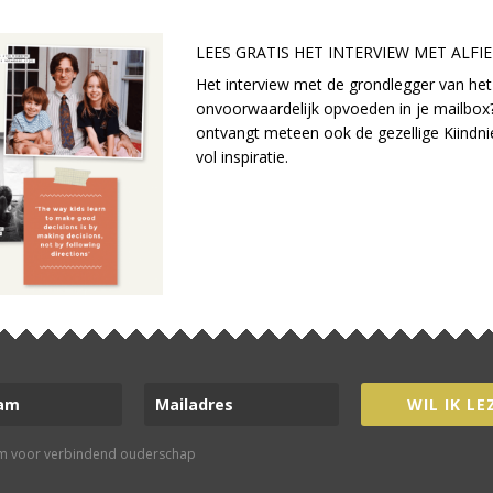
LEES GRATIS HET INTERVIEW M
ET ALFI
Het interview met de grondlegger van het
RATIS: ARTIKEL (NIET)
onvoorwaardelijk opvoeden in je mailbox?
ORDELEN
ontvangt meteen ook de gezellige Kiindni
vol inspiratie.
RATIS TIJDSCHRIFT:
EBOOK: LEREN IN
IGITALE EDITIE VAN
VRIJHEID
THUIS’
WIL IK LE
rm voor verbindend ouderschap