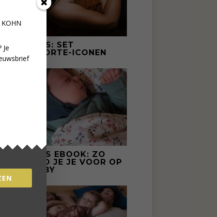
E KOHN
GRATIS: SET
 Je
GEBOORTE-ICONEN
euwsbrief
GRATIS EBOOK: ZO
BEREID JE JE VOOR OP
JE BABY
ZEN