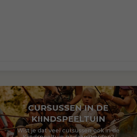
CURSUSSEN IN DE
KIINDSPEELTUIN
Wist je dat veel cursussen ook in de
Kiindspeeltuin gedaan worden?