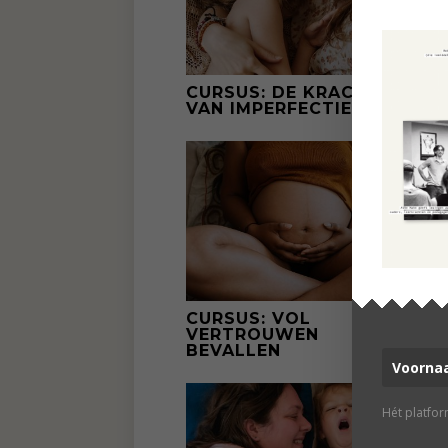
CURSUS: DE KRACHT
G
VAN IMPERFECTIE
O
CURSUS: VOL
G
VERTROUWEN
D
BEVALLEN
‘
Hét platfo