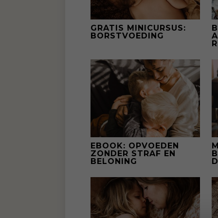
GRATIS MINICURSUS:
B
BORSTVOEDING
A
R
EBOOK: OPVOEDEN
M
ZONDER STRAF EN
B
BELONING
D