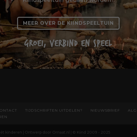
MEER OVER DE KIINDSPEELTUIN
GROEI, VERBIND EN SPEEL
ONTACT
TIJDSCHRIFTEN UITDELEN?
NIEUWSBRIEF
ALG
REN
 mét kinderen | Ontwerp door Ornaat.nl | © Kiind 2009 - 2025