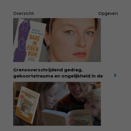
Overzicht
Opgeven
Grensoverschrijdend gedrag,
geboortetrauma en ongelijkheid in de
geboortezorg:
in Baas in eigen buik verbindt
filosoof en vroedvrouw Rodante van der Waal
persoonlijke ervaringen aan structureel
onrecht en introduceert ze reproductieve
rechtvaardigheid als een collectieve, radicale
praktijk van zorg. Voor iedereen die wil
begrijpen wat er speelt rond vruchtbaarheid
en geboorte. Koop het boek via