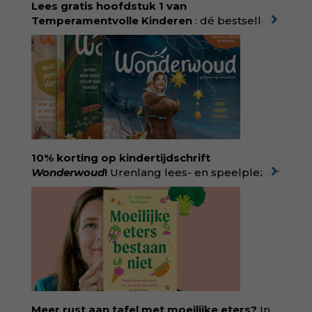
singeluitgeverijen.nl/nijgh-van-
Lees gratis hoofdstuk 1 van
ditmar/boek/baas-in-eigen-buik
Temperamentvolle Kinderen
: dé bestseller
van pedagoog Eva Bronsveld. In het boek
Temperamentvolle kinderen vind je 25 jaar
aan kennis en ervaring. Met ruim 50.000
verkochte exemplaren met recht een
bestseller, waarmee Eva veel gezinnen heeft
kunnen helpen. Ze schrijft met een
liefdevolle kijk op kinderen en veel begrip
voor ouders. Download het hoofdstuk gratis
via:
evabronsveld.plugandpay.nl/r?
10% korting op kindertijdschrift
id=ZcYxEBJH
Wonderwoud
!
Urenlang lees- en speelplezier
voor dromers, doeners en denkers.
Wonderwoud is het ambachtelijk gemaakte
antwoord op alle snelle gooimaarweg-
boekjes en hapsnap-filmpjes. Het mooiste
kindertijdschrift van Nederland; met liefde en
kunde voor taal, beeld en tekeningen die
spat van elke pagina. Dat vóel je. Dat voelt je
kind. Abonneer via
wonderwoud.nl/abonneren**
en krijg 10%
Meer rust aan tafel met moeilijke eters?
In