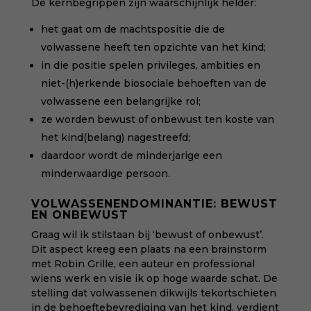
De kernbegrippen zijn waarschijnlijk helder:
het gaat om de machtspositie die de
volwassene heeft ten opzichte van het kind;
in die positie spelen privileges, ambities en
niet-(h)erkende biosociale behoeften van de
volwassene een belangrijke rol;
ze worden bewust of onbewust ten koste van
het kind(belang) nagestreefd;
daardoor wordt de minderjarige een
minderwaardige persoon.
VOLWASSENENDOMINANTIE: BEWUST
EN ONBEWUST
Graag wil ik stilstaan bij ‘bewust of onbewust’.
Dit aspect kreeg een plaats na een brainstorm
met Robin Grille, een auteur en professional
wiens werk en visie ik op hoge waarde schat. De
stelling dat volwassenen dikwijls tekortschieten
in de behoeftebevrediging van het kind, verdient