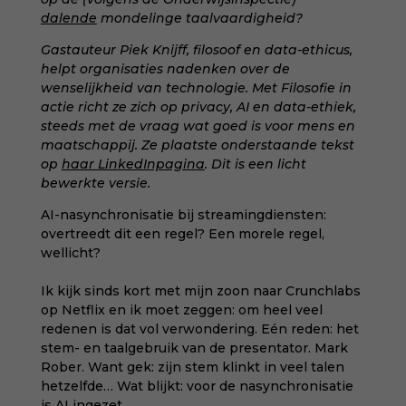
dalende
mondelinge taalvaardigheid?
Gastauteur Piek Knijff, filosoof en data-ethicus,
helpt organisaties nadenken over de
wenselijkheid van technologie. Met Filosofie in
actie richt ze zich op privacy, AI en data-ethiek,
steeds met de vraag wat goed is voor mens en
maatschappij. Ze plaatste onderstaande tekst
op
haar LinkedInpagina
. Dit is een licht
bewerkte versie.
AI-nasynchronisatie bij streamingdiensten:
overtreedt dit een regel? Een morele regel,
wellicht?
Ik kijk sinds kort met mijn zoon naar Crunchlabs
op Netflix en ik moet zeggen: om heel veel
redenen is dat vol verwondering. Eén reden: het
stem- en taalgebruik van de presentator. Mark
Rober. Want gek: zijn stem klinkt in veel talen
hetzelfde… Wat blijkt: voor de nasynchronisatie
is AI ingezet.