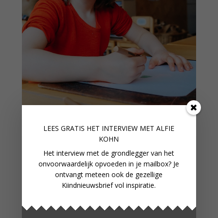
LEES GRATIS HET INTERVIEW M
ET ALFIE
KOHN
Het interview met de grondlegger van het
DEMOCRATISCH ONDERWIJS:
LEREN LEZEN OP EEN SCHOOL
onvoorwaardelijk opvoeden in je mailbox? Je
ZONDER KLASSEN EN TOETSEN
ontvangt meteen ook de gezellige
Kiindnieuwsbrief vol inspiratie.