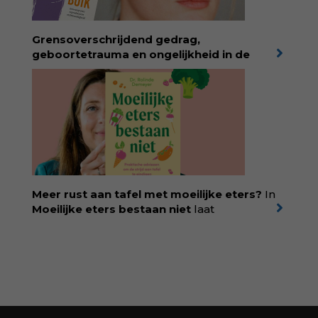
spat van elke pagina. Dat vóel je. Dat voelt je
kind. Abonneer via
wonderwoud.nl/abonneren**
en krijg 10%
Grensoverschrijdend gedrag,
korting met code:
KIIND10
geboortetrauma en ongelijkheid in de
geboortezorg:
in Baas in eigen buik verbindt
filosoof en vroedvrouw Rodante van der Waal
persoonlijke ervaringen aan structureel
onrecht en introduceert ze reproductieve
rechtvaardigheid als een collectieve, radicale
praktijk van zorg. Voor iedereen die wil
begrijpen wat er speelt rond vruchtbaarheid
en geboorte. Koop het boek via
singeluitgeverijen.nl/nijgh-van-
Meer rust aan tafel met moeilijke eters?
In
ditmar/boek/baas-in-eigen-buik
Moeilijke eters bestaan niet
laat
kinderdiëtist en lactatiekundige
Rolinde
Demeyer
zien wat er schuilgaat achter
eetgedrag dat ouders zorgen baart. Met
aandacht voor ontwikkeling,
neurodivergentie en medische oorzaken
helpt ze hardnekkige misverstanden los te
laten en maakt ze van eten weer een