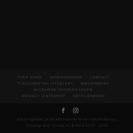
moment van verbinding. Bestel via je lokale
boekhandel! Lees meer over Rolinde via
kiind.nl/rolinde
OVER KIIND
SAMENWERKEN
CONTACT
TIJDSCHRIFTEN UITDELEN?
NIEUWSBRIEF
ALGEMENE VOORWAARDEN
PRIVACY STATEMENT
RETOURNEREN
Kiind inspireert je tot een relaxter leven mét kinderen |
Ontwerp door Ornaat.nl | © Kiind 2009 - 2025