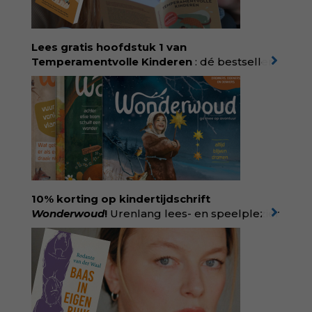
Lees gratis hoofdstuk 1 van
Temperamentvolle Kinderen
: dé bestseller
van pedagoog Eva Bronsveld. In het boek
Temperamentvolle kinderen vind je 25 jaar
aan kennis en ervaring. Met ruim 50.000
verkochte exemplaren met recht een
bestseller, waarmee Eva veel gezinnen heeft
kunnen helpen. Ze schrijft met een
liefdevolle kijk op kinderen en veel begrip
voor ouders. Download het hoofdstuk gratis
via:
evabronsveld.plugandpay.nl/r?
10% korting op kindertijdschrift
id=ZcYxEBJH
Wonderwoud
!
Urenlang lees- en speelplezier
voor dromers, doeners en denkers.
Wonderwoud is het ambachtelijk gemaakte
antwoord op alle snelle gooimaarweg-
boekjes en hapsnap-filmpjes. Het mooiste
kindertijdschrift van Nederland; met liefde en
kunde voor taal, beeld en tekeningen die