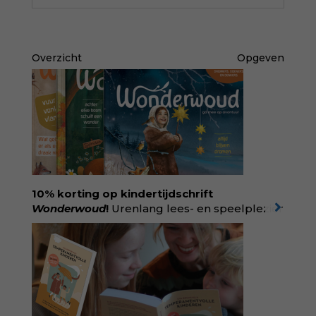
Overzicht
Opgeven
10% korting op kindertijdschrift
Wonderwoud
!
Urenlang lees- en speelplezier
voor dromers, doeners en denkers.
Wonderwoud is het ambachtelijk gemaakte
antwoord op alle snelle gooimaarweg-
boekjes en hapsnap-filmpjes. Het mooiste
kindertijdschrift van Nederland; met liefde en
kunde voor taal, beeld en tekeningen die
spat van elke pagina. Dat vóel je. Dat voelt je