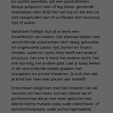
en zachte speeltjes, zet een goed afsloten
doosje potpourri neer of leg lekker geurende
theezakjes neer (blijf hier wel bij) en zet een cd
met zeegeluiden aan of vul flesjes met couscous,
rijst of suiker.
Vanaf een halfjaar kun je er eens een
knoeifestijn van maken. Zet allemaal bakjes met
verschillende substanties neer: deeg, gekookte
en ongekookte pasta, rijst, bonen en linzen;
modder, water en zand. Alles heeft een andere
structuur: het ene is hard, het andere zacht; het
ene korrelig, het andere glad. Laat je baby lekker
in de verschillende bakjes graaien, het
overgieten en ermee kliederen. Je zult zien dat
je kind hier heel veel plezier aan beleeft!
Dreumesen beginnen met het imiteren van de
mensen om hen heen. Vul een kleine tas of
portemonnee die je niet meer gebruikt met
allerlei kleine frutsels zoals oude videotheek- of
sportschoolpasjes, oude (schoongemaakte)