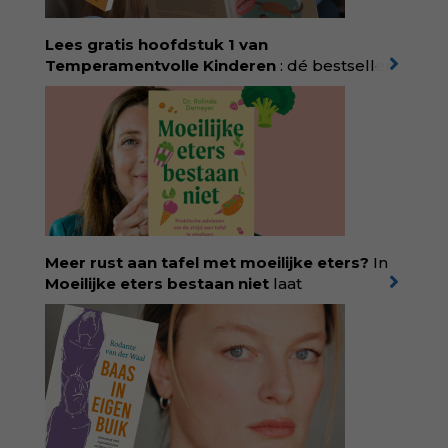
kind. Abonneer via
wonderwoud.nl/abonneren**
en krijg 10%
Lees gratis hoofdstuk 1 van
korting met code:
KIIND10
Temperamentvolle Kinderen
: dé bestseller
van pedagoog Eva Bronsveld. In het boek
Temperamentvolle kinderen vind je 25 jaar
aan kennis en ervaring. Met ruim 50.000
verkochte exemplaren met recht een
bestseller, waarmee Eva veel gezinnen heeft
kunnen helpen. Ze schrijft met een
liefdevolle kijk op kinderen en veel begrip
voor ouders. Download het hoofdstuk gratis
via:
evabronsveld.plugandpay.nl/r?
Meer rust aan tafel met moeilijke eters?
In
id=ZcYxEBJH
Moeilijke eters bestaan niet
laat
kinderdiëtist en lactatiekundige
Rolinde
Demeyer
zien wat er schuilgaat achter
eetgedrag dat ouders zorgen baart. Met
aandacht voor ontwikkeling,
neurodivergentie en medische oorzaken
helpt ze hardnekkige misverstanden los te
laten en maakt ze van eten weer een