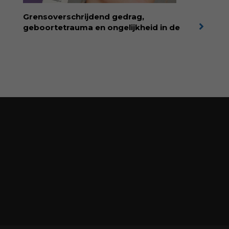
moment van verbinding. Bestel via je lokale
boekhandel! Lees meer over Rolinde via
Grensoverschrijdend gedrag,
kiind.nl/rolinde
geboortetrauma en ongelijkheid in de
geboortezorg:
in Baas in eigen buik verbindt
filosoof en vroedvrouw Rodante van der Waal
persoonlijke ervaringen aan structureel
onrecht en introduceert ze reproductieve
rechtvaardigheid als een collectieve, radicale
praktijk van zorg. Voor iedereen die wil
begrijpen wat er speelt rond vruchtbaarheid
en geboorte. Koop het boek via
singeluitgeverijen.nl/nijgh-van-
ditmar/boek/baas-in-eigen-buik