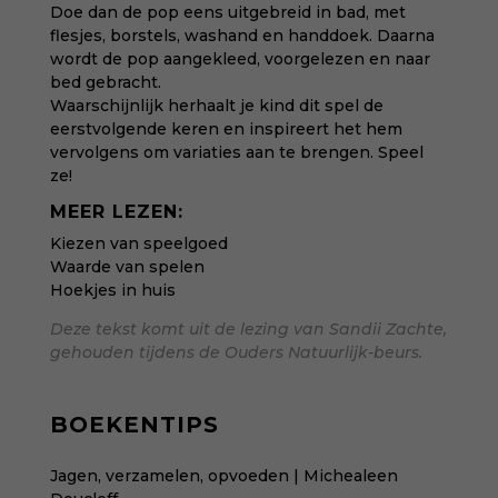
Doe dan de pop eens uitgebreid in bad, met
flesjes, borstels, washand en handdoek. Daarna
wordt de pop aangekleed, voorgelezen en naar
bed gebracht.
Waarschijnlijk herhaalt je kind dit spel de
eerstvolgende keren en inspireert het hem
vervolgens om variaties aan te brengen. Speel
ze!
MEER LEZEN:
Kiezen van speelgoed
Waarde van spelen
Hoekjes in huis
Deze tekst komt uit de lezing van Sandii Zachte,
gehouden tijdens de Ouders Natuurlijk-beurs.
BOEKENTIPS
Jagen, verzamelen, opvoeden | Michealeen