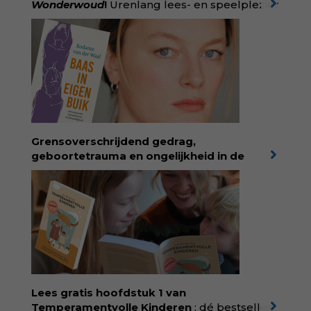
Wonderwoud
!
Urenlang lees- en speelplezier
voor dromers, doeners en denkers.
Wonderwoud is het ambachtelijk gemaakte
antwoord op alle snelle gooimaarweg-
boekjes en hapsnap-filmpjes. Het mooiste
kindertijdschrift van Nederland; met liefde en
kunde voor taal, beeld en tekeningen die
spat van elke pagina. Dat vóel je. Dat voelt je
kind. Abonneer via
wonderwoud.nl/abonneren**
en krijg 10%
Grensoverschrijdend gedrag,
korting met code:
KIIND10
geboortetrauma en ongelijkheid in de
geboortezorg:
in Baas in eigen buik verbindt
filosoof en vroedvrouw Rodante van der Waal
persoonlijke ervaringen aan structureel
onrecht en introduceert ze reproductieve
rechtvaardigheid als een collectieve, radicale
praktijk van zorg. Voor iedereen die wil
begrijpen wat er speelt rond vruchtbaarheid
en geboorte. Koop het boek via
singeluitgeverijen.nl/nijgh-van-
Lees gratis hoofdstuk 1 van
ditmar/boek/baas-in-eigen-buik
Temperamentvolle Kinderen
: dé bestseller