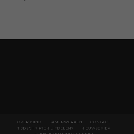
van pedagoog Eva Bronsveld. In het boek
Temperamentvolle kinderen vind je 25 jaar
aan kennis en ervaring. Met ruim 50.000
verkochte exemplaren met recht een
bestseller, waarmee Eva veel gezinnen heeft
kunnen helpen. Ze schrijft met een
liefdevolle kijk op kinderen en veel begrip
voor ouders. Download het hoofdstuk gratis
via:
evabronsveld.plugandpay.nl/r?
id=ZcYxEBJH
OVER KIIND
SAMENWERKEN
CONTACT
TIJDSCHRIFTEN UITDELEN?
NIEUWSBRIEF