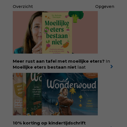
Overzicht
Opgeven
Meer rust aan tafel met moeilijke eters?
In
Moeilijke eters bestaan niet
laat
kinderdiëtist en lactatiekundige
Rolinde
Demeyer
zien wat er schuilgaat achter
eetgedrag dat ouders zorgen baart. Met
aandacht voor ontwikkeling,
neurodivergentie en medische oorzaken
helpt ze hardnekkige misverstanden los te
laten en maakt ze van eten weer een
moment van verbinding. Bestel via je lokale
boekhandel! Lees meer over Rolinde via
10% korting op kindertijdschrift
kiind.nl/rolinde