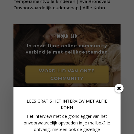
Temperamentvolle kinderen | Eva Bronsveld
Onvoorwaardelijk ouderschap | Alfie Kohn
WORD LID
In onze fijne online community
verbind je met gelijkgestemden
WORD LID VAN ONZE
COMMUNITY
LEES GRATIS HET INTERVIEW M
ET ALFIE
VERDER LEZEN
KOHN
Het interview met de grondlegger van het
onvoorwaardelijk opvoeden in je mailbox? Je
ontvangt meteen ook de gezellige