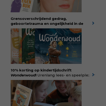
Grensoverschrijdend gedrag,
geboortetrauma en ongelijkheid in de
geboortezorg:
in Baas in eigen buik verbindt
filosoof en vroedvrouw Rodante van der Waal
persoonlijke ervaringen aan structureel
onrecht en introduceert ze reproductieve
rechtvaardigheid als een collectieve, radicale
praktijk van zorg. Voor iedereen die wil
begrijpen wat er speelt rond vruchtbaarheid
en geboorte. Koop het boek via
singeluitgeverijen.nl/nijgh-van-
10% korting op kindertijdschrift
ditmar/boek/baas-in-eigen-buik
Wonderwoud
!
Urenlang lees- en speelplezier
voor dromers, doeners en denkers.
Wonderwoud is het ambachtelijk gemaakte
antwoord op alle snelle gooimaarweg-
boekjes en hapsnap-filmpjes. Het mooiste
kindertijdschrift van Nederland; met liefde en
kunde voor taal, beeld en tekeningen die