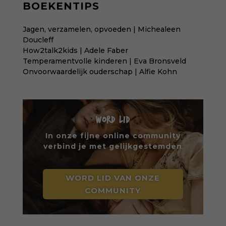
BOEKENTIPS
Jagen, verzamelen, opvoeden | Michealeen
Doucleff
How2talk2kids | Adele Faber
Temperamentvolle kinderen | Eva Bronsveld
Onvoorwaardelijk ouderschap | Alfie Kohn
WORD LID
In onze fijne online community
verbind je met gelijkgestemden
WORD LID VAN ONZE
COMMUNITY