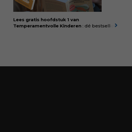
spat van elke pagina. Dat vóel je. Dat voelt je
kind. Abonneer via
wonderwoud.nl/abonneren**
en krijg 10%
Lees gratis hoofdstuk 1 van
korting met code:
KIIND10
Temperamentvolle Kinderen
: dé bestseller
van pedagoog Eva Bronsveld. In het boek
Temperamentvolle kinderen vind je 25 jaar
aan kennis en ervaring. Met ruim 50.000
verkochte exemplaren met recht een
bestseller, waarmee Eva veel gezinnen heeft
kunnen helpen. Ze schrijft met een
liefdevolle kijk op kinderen en veel begrip
voor ouders. Download het hoofdstuk gratis
via:
evabronsveld.plugandpay.nl/r?
id=ZcYxEBJH