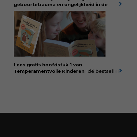
korting met code:
KIIND10
geboortetrauma en ongelijkheid in de
geboortezorg:
in Baas in eigen buik verbindt
filosoof en vroedvrouw Rodante van der Waal
persoonlijke ervaringen aan structureel
onrecht en introduceert ze reproductieve
rechtvaardigheid als een collectieve, radicale
praktijk van zorg. Voor iedereen die wil
begrijpen wat er speelt rond vruchtbaarheid
en geboorte. Koop het boek via
singeluitgeverijen.nl/nijgh-van-
Lees gratis hoofdstuk 1 van
ditmar/boek/baas-in-eigen-buik
Temperamentvolle Kinderen
: dé bestseller
van pedagoog Eva Bronsveld. In het boek
Temperamentvolle kinderen vind je 25 jaar
aan kennis en ervaring. Met ruim 50.000
verkochte exemplaren met recht een
bestseller, waarmee Eva veel gezinnen heeft
kunnen helpen. Ze schrijft met een
liefdevolle kijk op kinderen en veel begrip
voor ouders. Download het hoofdstuk gratis
via:
evabronsveld.plugandpay.nl/r?
id=ZcYxEBJH