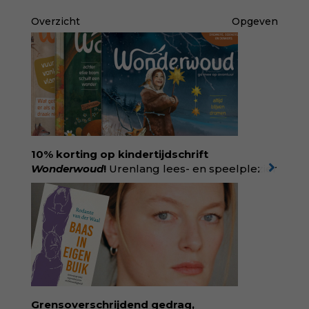
Overzicht
Opgeven
10% korting op kindertijdschrift
Wonderwoud
!
Urenlang lees- en speelplezier
voor dromers, doeners en denkers.
Wonderwoud is het ambachtelijk gemaakte
antwoord op alle snelle gooimaarweg-
boekjes en hapsnap-filmpjes. Het mooiste
kindertijdschrift van Nederland; met liefde en
kunde voor taal, beeld en tekeningen die
spat van elke pagina. Dat vóel je. Dat voelt je
kind. Abonneer via
wonderwoud.nl/abonneren**
en krijg 10%
Grensoverschrijdend gedrag,