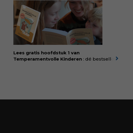
geboortezorg:
in Baas in eigen buik verbindt
filosoof en vroedvrouw Rodante van der Waal
persoonlijke ervaringen aan structureel
onrecht en introduceert ze reproductieve
rechtvaardigheid als een collectieve, radicale
praktijk van zorg. Voor iedereen die wil
begrijpen wat er speelt rond vruchtbaarheid
en geboorte. Koop het boek via
singeluitgeverijen.nl/nijgh-van-
Lees gratis hoofdstuk 1 van
ditmar/boek/baas-in-eigen-buik
Temperamentvolle Kinderen
: dé bestseller
van pedagoog Eva Bronsveld. In het boek
Temperamentvolle kinderen vind je 25 jaar
aan kennis en ervaring. Met ruim 50.000
verkochte exemplaren met recht een
bestseller, waarmee Eva veel gezinnen heeft
kunnen helpen. Ze schrijft met een
liefdevolle kijk op kinderen en veel begrip
voor ouders. Download het hoofdstuk gratis
via:
evabronsveld.plugandpay.nl/r?
id=ZcYxEBJH