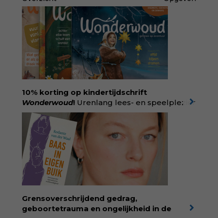
10% korting op kindertijdschrift
Wonderwoud
!
Urenlang lees- en speelplezier
voor dromers, doeners en denkers.
Wonderwoud is het ambachtelijk gemaakte
antwoord op alle snelle gooimaarweg-
boekjes en hapsnap-filmpjes. Het mooiste
kindertijdschrift van Nederland; met liefde en
kunde voor taal, beeld en tekeningen die
spat van elke pagina. Dat vóel je. Dat voelt je
kind. Abonneer via
wonderwoud.nl/abonneren**
en krijg 10%
Grensoverschrijdend gedrag,
korting met code:
KIIND10
geboortetrauma en ongelijkheid in de