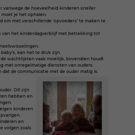
col
 er vanwege de hoeveelheid kinderen sneller
zor
 moet je het ophalen.
beg
nd om met verschillende ‘opvoeders’ te maken te
vru
Koo
 van het kinderdagverblijf met betrekking tot
sin
dit
neelswisselingen.
by’s, kan het te druk zijn.
de wachtlijsten vaak moeilijk, bovendien houdt
ing met onregelmatige diensten van ouders.
n dat de communicatie met de ouder matig is.
der. Dit zijn
eren hebben en
angen.
n eigen kinderen
opvangen.
inderen en
e volgen zoals