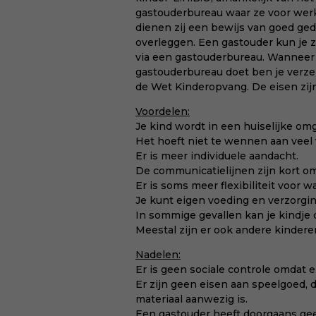
gastouderbureau waar ze voor wer
dienen zij een bewijs van goed ged
overleggen. Een gastouder kun je z
via een gastouderbureau. Wanneer 
gastouderbureau doet ben je verzek
de Wet Kinderopvang. De eisen zijn
Voordelen:
Je kind wordt in een huiselijke o
Het hoeft niet te wennen aan veel 
Er is meer individuele aandacht.
De communicatielijnen zijn kort o
Er is soms meer flexibiliteit voor w
Je kunt eigen voeding en verzorg
In sommige gevallen kan je kindje 
Meestal zijn er ook andere kinder
Nadelen:
Er is geen sociale controle omdat
Er zijn geen eisen aan speelgoed, 
materiaal aanwezig is.
Een gastouder heeft doorgaans gee