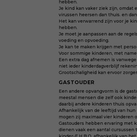
hebben.
Je kind kan vaker ziek zijn, omdat
virussen heersen dan thuis. en dan
Het kan verwarrend zijn voor je ki
hebben.
Je moet je aanpassen aan de regels
voeding en opvoeding.
Je kan te maken krijgen met perso
Voor sommige kinderen, met name ba
Een extra dag afnemen is vanwege 
niet ieder kinderdagverblijf reken
Grootschaligheid kan ervoor zorge
GASTOUDER
Een andere opvangvorm is de gastou
meestal mensen die zelf ook kind
daarbij andere kinderen thuis opv
Afhankelijk van de leeftijd van hu
mogen zij maximaal vier kinderen 
Gastouders hebben ervaring met k
dienen vaak een aantal cursussen t
kinder-E.H.B.O, afhankelijk van het