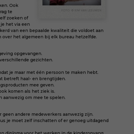
ken. Ook
rag te
elf zoeken of
je het via een
erd van een bepaalde kwaliteit die voldoet aan
 over het algemeen bij elk bureau hetzelfde.
mgeving opgevangen.
verschillende gezichten.
mdat je maar met één persoon te maken hebt.
at betreft haal- en brengtijden.
ingsproducten mee geven.
ook komen als het ziek is.
en aanwezig om mee te spelen.
 er geen andere medewerkers aanwezig zijn.
dus je moet zelf inschatten of er genoeg uitdagend
n diploma voor het werken in de kinderopvang.