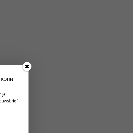
E KOHN
 Je
euwsbrief