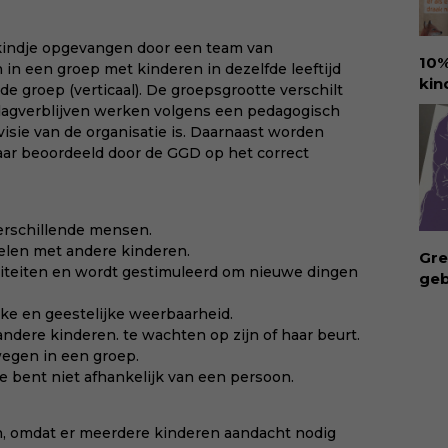
ver
rec
 kindje opgevangen door een team van
Eva
10%
in een groep met kinderen in dezelfde leeftijd
hel
kin
gde groep (verticaal). De groepsgrootte verschilt
lie
Ure
dagverblijven werken volgens een pedagogisch
vee
voo
 visie van de organisatie is. Daarnaast worden
Dow
den
jaar beoordeeld door de GGD op het correct
via:
amb
eva
ant
id=
goo
hap
verschillende mensen.
kin
elen met andere kinderen.
Gre
met
viteiten en wordt gestimuleerd om nieuwe dingen
geb
bee
ong
van
ijke en geestelijke weerbaarheid.
geb
voe
ndere kinderen. te wachten op zijn of haar beurt.
bui
won
ewegen in een groep.
vro
en 
je bent niet afhankelijk van een persoon.
Waa
KII
aan
int
ijn, omdat er meerdere kinderen aandacht nodig
rec