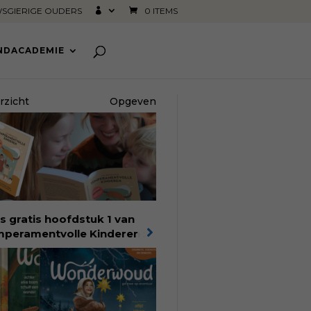
SGIERIGE OUDERS
0 ITEMS
INDACADEMIE
rzicht
Opgeven
s gratis hoofdstuk 1 van
peramentvolle Kinderen
:
bestseller van pedagoog
 Bronsveld. In het boek
peramentvolle kinderen
d je 25 jaar aan kennis en
aring. Met ruim 50.000