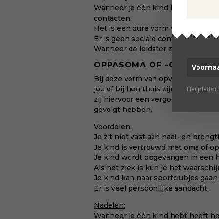
Wanneer je één kind hebt heeft he
contacten.
Het is een dure vorm van opvang.
Er is geen sociale controle omdat
Wanneer de leidster ziek is heb je
OPPASOMA OF -OPA
Bij deze vorm van opvang passen je
jou of bij hen thuis zijn. Wanneer 
Hét platfo
zij hiervoor een vergoeding ontva
gevolgt hebben.
Voordelen:
Je zit niet vast aan haal- en brengt
Je kind is vertrouwd met oma of op
Je kind wordt opgevangen in een h
Als het ziek is kun je het waarschi
Je kind kan naar sportclubjes gaa
Er is veel persoonlijke aandacht.
Nadelen:
Wanneer je één kind hebt heeft he