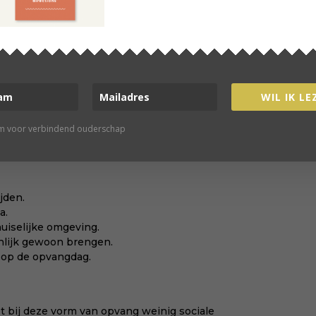
t bij deze vorm van opvang weinig sociale
 er geen andere medewerkers aanwezig zijn.
 niet zo snel vervangende oppas.
WIL IK LE
 ouders of schoonouders op je kind. Dit kan bij
zij zich inschrijven bij een gastouderbureau kunnen
rm voor verbindend ouderschap
ngen. Ze moeten echter wel bepaalde cursussen
ijden.
a.
uiselijke omgeving.
jnlijk gewoon brengen.
n op de opvangdag.
t bij deze vorm van opvang weinig sociale