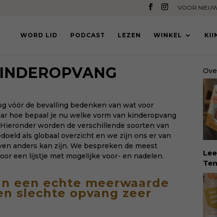
VOOR NIEUW
WORD LID
PODCAST
LEZEN
WINKEL
KI
KINDEROPVANG
Ove
g vóór de bevalling bedenken van wat voor
ar hoe bepaal je nu welke vorm van kinderopvang
t? Hieronder worden de verschillende soorten van
oeld als globaal overzicht en we zijn ons er van
 even anders kan zijn. We bespreken de meest
Lee
r een lijstje met mogelijke voor- en nadelen.
Tem
dé 
an een echte meerwaarde
Eva
 en slechte opvang zeer
Tem
vin
erv