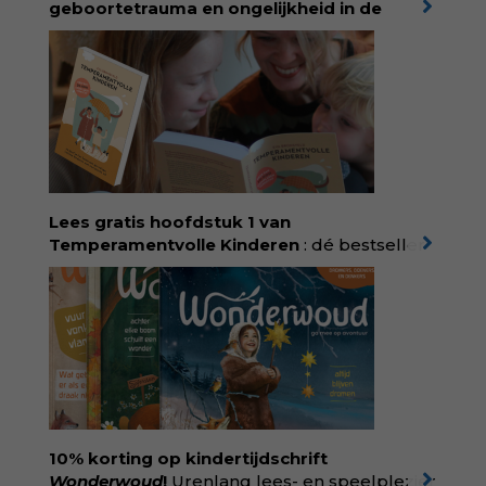
geboortetrauma en ongelijkheid in de
geboortezorg:
in Baas in eigen buik verbindt
filosoof en vroedvrouw Rodante van der Waal
persoonlijke ervaringen aan structureel
onrecht en introduceert ze reproductieve
rechtvaardigheid als een collectieve, radicale
praktijk van zorg. Voor iedereen die wil
begrijpen wat er speelt rond vruchtbaarheid
en geboorte. Koop het boek via
singeluitgeverijen.nl/nijgh-van-
Lees gratis hoofdstuk 1 van
ditmar/boek/baas-in-eigen-buik
Temperamentvolle Kinderen
: dé bestseller
van pedagoog Eva Bronsveld. In het boek
Temperamentvolle kinderen vind je 25 jaar
aan kennis en ervaring. Met ruim 50.000
verkochte exemplaren met recht een
bestseller, waarmee Eva veel gezinnen heeft
kunnen helpen. Ze schrijft met een
liefdevolle kijk op kinderen en veel begrip
voor ouders. Download het hoofdstuk gratis
via:
evabronsveld.plugandpay.nl/r?
10% korting op kindertijdschrift
id=ZcYxEBJH
Wonderwoud
!
Urenlang lees- en speelplezier