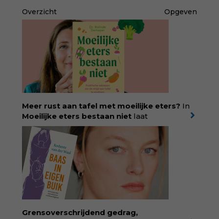
Overzicht
Opgeven
Meer rust aan tafel met moeilijke eters?
In
Moeilijke eters bestaan niet
laat
kinderdiëtist en lactatiekundige
Rolinde
Demeyer
zien wat er schuilgaat achter
eetgedrag dat ouders zorgen baart. Met
aandacht voor ontwikkeling,
neurodivergentie en medische oorzaken
helpt ze hardnekkige misverstanden los te
laten en maakt ze van eten weer een
moment van verbinding. Bestel via je lokale
boekhandel! Lees meer over Rolinde via
Grensoverschrijdend gedrag,
kiind.nl/rolinde