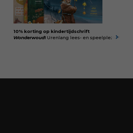
rechtvaardigheid als een collectieve, radicale
praktijk van zorg. Voor iedereen die wil
begrijpen wat er speelt rond vruchtbaarheid
en geboorte. Koop het boek via
singeluitgeverijen.nl/nijgh-van-
10% korting op kindertijdschrift
ditmar/boek/baas-in-eigen-buik
Wonderwoud
!
Urenlang lees- en speelplezier
voor dromers, doeners en denkers.
Wonderwoud is het ambachtelijk gemaakte
antwoord op alle snelle gooimaarweg-
boekjes en hapsnap-filmpjes. Het mooiste
kindertijdschrift van Nederland; met liefde en
kunde voor taal, beeld en tekeningen die
spat van elke pagina. Dat vóel je. Dat voelt je
kind. Abonneer via
wonderwoud.nl/abonneren**
en krijg 10%
korting met code:
KIIND10