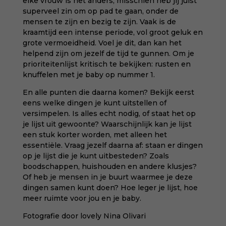
elke vrouw is het anders, misschien heb jij juist
superveel zin om op pad te gaan, onder de
mensen te zijn en bezig te zijn. Vaak is de
kraamtijd een intense periode, vol groot geluk en
grote vermoeidheid. Voel je dit, dan kan het
helpend zijn om jezelf de tijd te gunnen. Om je
prioriteitenlijst kritisch te bekijken: rusten en
knuffelen met je baby op nummer 1.
En alle punten die daarna komen? Bekijk eerst
eens welke dingen je kunt uitstellen of
versimpelen. Is alles echt nodig, of staat het op
je lijst uit gewoonte? Waarschijnlijk kan je lijst
een stuk korter worden, met alleen het
essentiële. Vraag jezelf daarna af: staan er dingen
op je lijst die je kunt uitbesteden? Zoals
boodschappen, huishouden en andere klusjes?
Of heb je mensen in je buurt waarmee je deze
dingen samen kunt doen? Hoe leger je lijst, hoe
meer ruimte voor jou en je baby.
Fotografie door
lovely Nina Olivari