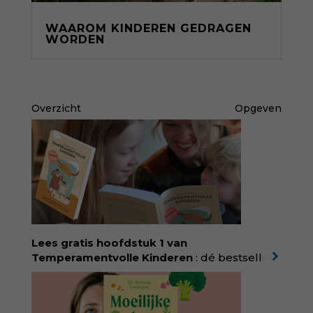
WAAROM KINDEREN GEDRAGEN
WORDEN
Overzicht
Opgeven
Lees gratis hoofdstuk 1 van
Temperamentvolle Kinderen
: dé bestseller
van pedagoog Eva Bronsveld. In het boek
Temperamentvolle kinderen vind je 25 jaar
aan kennis en ervaring. Met ruim 50.000