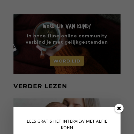
WORD LID VAN KIIND!
In onze fijne online community
verbind je met gelijkgestemden
WORD LID
VERDER LEZEN
LEES GRATIS HET INTERVIEW M
ET ALFIE
KOHN