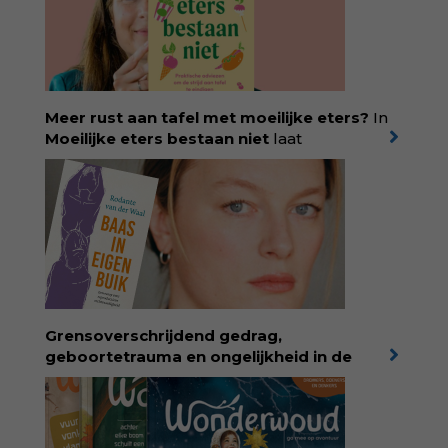
verkochte exemplaren met recht een
bestseller, waarmee Eva veel gezinnen heeft
kunnen helpen. Ze schrijft met een
liefdevolle kijk op kinderen en veel begrip
voor ouders. Download het hoofdstuk gratis
via:
evabronsveld.plugandpay.nl/r?
Meer rust aan tafel met moeilijke eters?
In
id=ZcYxEBJH
Moeilijke eters bestaan niet
laat
kinderdiëtist en lactatiekundige
Rolinde
Demeyer
zien wat er schuilgaat achter
eetgedrag dat ouders zorgen baart. Met
aandacht voor ontwikkeling,
neurodivergentie en medische oorzaken
helpt ze hardnekkige misverstanden los te
laten en maakt ze van eten weer een
moment van verbinding. Bestel via je lokale
boekhandel! Lees meer over Rolinde via
Grensoverschrijdend gedrag,
kiind.nl/rolinde
geboortetrauma en ongelijkheid in de
geboortezorg:
in Baas in eigen buik verbindt
filosoof en vroedvrouw Rodante van der Waal
persoonlijke ervaringen aan structureel
onrecht en introduceert ze reproductieve