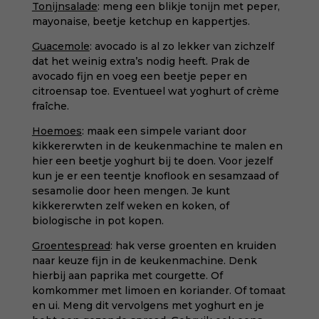
Tonijnsalade
: meng een blikje tonijn met peper,
mayonaise, beetje ketchup en kappertjes.
Guacemole
: avocado is al zo lekker van zichzelf
dat het weinig extra’s nodig heeft. Prak de
avocado fijn en voeg een beetje peper en
citroensap toe. Eventueel wat yoghurt of crème
fraîche.
Hoemoes
: maak een simpele variant door
kikkererwten in de keukenmachine te malen en
hier een beetje yoghurt bij te doen. Voor jezelf
kun je er een teentje knoflook en sesamzaad of
sesamolie door heen mengen.
Je kunt
kikkererwten zelf weken en koken, of
biologische in pot kopen.
Groentespread
: hak verse groenten en kruiden
naar keuze fijn in de keukenmachine. Denk
hierbij aan paprika met courgette. Of
komkommer met limoen en koriander. Of tomaat
en ui. Meng dit vervolgens met yoghurt en je