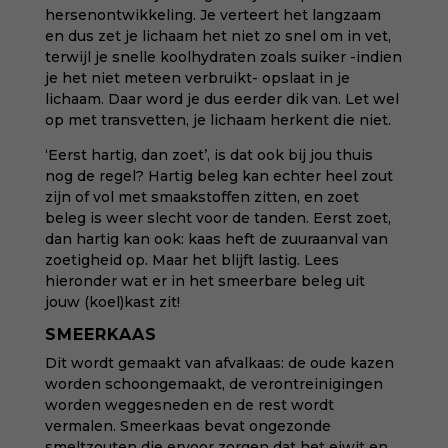
hersenontwikkeling
. Je verteert het langzaam
en dus zet je lichaam het niet zo snel om in vet,
terwijl je snelle koolhydraten zoals suiker -indien
je het niet meteen verbruikt- opslaat in je
lichaam. Daar word je dus eerder dik van.
Let wel
op met
transvetten
, je lichaam herkent die niet.
‘Eerst hartig, dan zoet’, is dat ook bij jou thuis
nog de regel? Hartig beleg kan echter heel zout
zijn of vol met smaakstoffen zitten, en zoet
beleg is weer slecht voor de tanden. Eerst zoet,
dan hartig kan ook: kaas heft de zuuraanval van
zoetigheid op.
Maar het blijft lastig.
Lees
hieronder wat er in het smeerbare beleg uit
jouw (koel)kast zit!
SMEERKAAS
Dit wordt gemaakt van afvalkaas: de oude kazen
worden schoongemaakt, de verontreinigingen
worden weggesneden en de rest wordt
vermalen. Smeerkaas bevat ongezonde
smeltzouten die ervoor zorgen dat het eiwit en