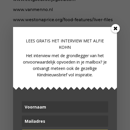
www.vanmenno.nl
www.westonaprice.org/food-features/liver-files
www.voedzo.nl/gezond-eten/de-glycemische-
index-is-heilig
LEES GRATIS HET INTERVIEW M
ET ALFIE
KOHN
Het interview met de grondlegger van het
BOEKENTIPS
onvoorwaardelijk opvoeden in je mailbox? Je
ontvangt meteen ook de gezellige
Jagen, verzamelen, opvoeden | Michealeen
Kiindnieuwsbrief vol inspiratie.
Doucleff
How2talk2kids | Adele Faber
Temperamentvolle kinderen | Eva Bronsveld
Onvoorwaardelijk ouderschap | Alfie Kohn
WORD LID