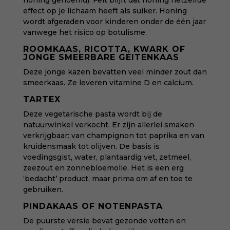
honing genoemd). Feit blijft dat honing hetzelfde
effect op je lichaam heeft als suiker. Honing
wordt afgeraden voor kinderen onder de één jaar
vanwege het risico op botulisme.
ROOMKAAS, RICOTTA, KWARK OF
JONGE SMEERBARE GEITENKAAS
Deze jonge kazen bevatten veel minder zout dan
smeerkaas. Ze leveren vitamine D en calcium.
TARTEX
Deze vegetarische pasta wordt bij de
natuurwinkel verkocht. Er zijn allerlei smaken
verkrijgbaar: van champignon tot paprika en van
kruidensmaak tot olijven. De basis is
voedingsgist, water, plantaardig vet, zetmeel,
zeezout en zonnebloemolie.
Het is een erg
‘bedacht’ product, maar prima om af en toe te
gebruiken.
PINDAKAAS OF NOTENPASTA
De puurste versie bevat gezonde vetten en