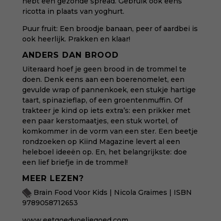
hebt een gezonde spread. Gebruik ook eens
ricotta in plaats van yoghurt.
Puur fruit: Een broodje banaan, peer of aardbei is
ook heerlijk. Prakken en klaar!
ANDERS DAN BROOD
Uiteraard hoef je geen brood
in de trommel
te
doen. Denk eens aan een boerenomelet, een
gevulde wrap of pannenkoek, een stukje hartige
taart,
spinazieflap
, of een groentenmuffin. Of
trakteer je kind op iets extra’s: een prikker met
een paar
kerstomaatjes
, een stuk
wortel
, of
komkommer in de vorm van een ster. Een beetje
rondzoeken op Kiind Magazine levert al een
heleboel ideeën op. En, het belangrijkste: doe
een lief briefje in de trommel!
MEER LEZEN?
Brain Food Voor Kids | Nicola Graimes | ISBN
9789058712653
www.eetgoedvoeljegoed.com