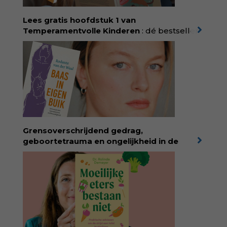
kind. Abonneer via
wonderwoud.nl/abonneren**
en krijg 10%
Lees gratis hoofdstuk 1 van
korting met code:
KIIND10
Temperamentvolle Kinderen
: dé bestseller
van pedagoog Eva Bronsveld. In het boek
Temperamentvolle kinderen vind je 25 jaar
aan kennis en ervaring. Met ruim 50.000
verkochte exemplaren met recht een
bestseller, waarmee Eva veel gezinnen heeft
kunnen helpen. Ze schrijft met een
liefdevolle kijk op kinderen en veel begrip
voor ouders. Download het hoofdstuk gratis
via:
evabronsveld.plugandpay.nl/r?
Grensoverschrijdend gedrag,
id=ZcYxEBJH
geboortetrauma en ongelijkheid in de
geboortezorg:
in Baas in eigen buik verbindt
filosoof en vroedvrouw Rodante van der Waal
persoonlijke ervaringen aan structureel
onrecht en introduceert ze reproductieve
rechtvaardigheid als een collectieve, radicale
praktijk van zorg. Voor iedereen die wil
begrijpen wat er speelt rond vruchtbaarheid
en geboorte. Koop het boek via