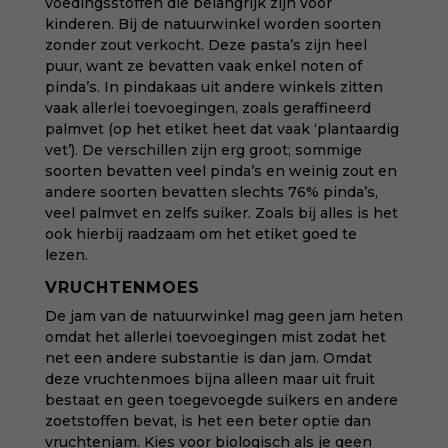
voedingsstoffen die belangrijk zijn voor
kinderen. Bij de natuurwinkel worden soorten
zonder zout verkocht. Deze pasta’s zijn heel
puur, want ze bevatten vaak enkel noten of
pinda’s. In pindakaas uit andere winkels zitten
vaak allerlei toevoegingen, zoals geraffineerd
palmvet (op het etiket heet dat vaak ‘plantaardig
vet’). De verschillen zijn erg groot; sommige
soorten bevatten veel pinda’s en weinig zout en
andere soorten bevatten slechts 76% pinda’s,
veel palmvet en zelfs suiker. Zoals bij alles is het
ook hierbij raadzaam om het etiket goed te
lezen.
VRUCHTENMOES
De jam van de natuurwinkel mag geen jam heten
omdat het allerlei toevoegingen mist zodat het
net een andere substantie is dan jam. Omdat
deze vruchtenmoes bijna alleen maar uit fruit
bestaat en geen toegevoegde suikers en andere
zoetstoffen bevat, is het een beter optie dan
vruchtenjam.
Kies voor biologisch als je geen