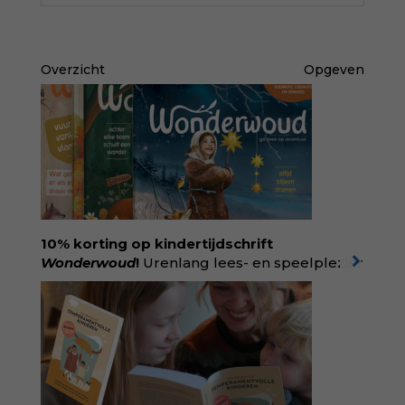
Overzicht
Opgeven
10% korting op kindertijdschrift
Wonderwoud
!
Urenlang lees- en speelplezier
voor dromers, doeners en denkers.
Wonderwoud is het ambachtelijk gemaakte
antwoord op alle snelle gooimaarweg-
boekjes en hapsnap-filmpjes. Het mooiste
kindertijdschrift van Nederland; met liefde en
kunde voor taal, beeld en tekeningen die
spat van elke pagina. Dat vóel je. Dat voelt je