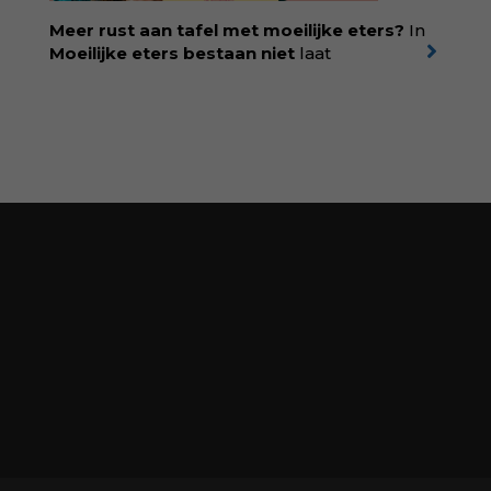
singeluitgeverijen.nl/nijgh-van-
Meer rust aan tafel met moeilijke eters?
In
ditmar/boek/baas-in-eigen-buik
Moeilijke eters bestaan niet
laat
kinderdiëtist en lactatiekundige
Rolinde
Demeyer
zien wat er schuilgaat achter
eetgedrag dat ouders zorgen baart. Met
aandacht voor ontwikkeling,
neurodivergentie en medische oorzaken
helpt ze hardnekkige misverstanden los te
laten en maakt ze van eten weer een
moment van verbinding. Bestel via je lokale
boekhandel! Lees meer over Rolinde via
kiind.nl/rolinde