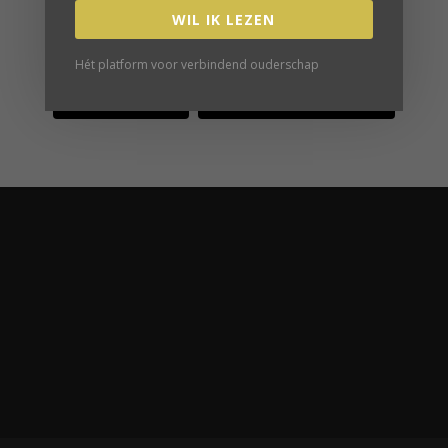
WIL IK LEZEN
Hét platform voor verbindend ouderschap
verder spieken...
VOLG ONS GEZELLIG