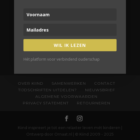
WIL IK LEZEN
Hét platform voor verbindend ouderschap
OVER KIIND
SAMENWERKEN
CONTACT
TIJDSCHRIFTEN UITDELEN?
NIEUWSBRIEF
ALGEMENE VOORWAARDEN
PRIVACY STATEMENT
RETOURNEREN
Kiind inspireert je tot een relaxter leven mét kinderen |
Ontwerp door Ornaat.nl | © Kiind 2009 - 2025