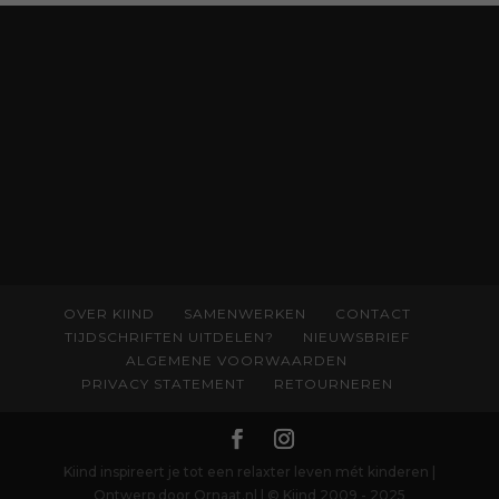
OVER KIIND
SAMENWERKEN
CONTACT
TIJDSCHRIFTEN UITDELEN?
NIEUWSBRIEF
ALGEMENE VOORWAARDEN
PRIVACY STATEMENT
RETOURNEREN
Kiind inspireert je tot een relaxter leven mét kinderen |
Ontwerp door Ornaat.nl | © Kiind 2009 - 2025