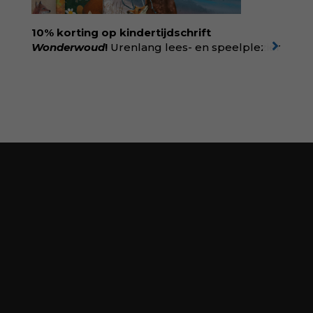
en geboorte. Koop het boek via
singeluitgeverijen.nl/nijgh-van-
10% korting op kindertijdschrift
ditmar/boek/baas-in-eigen-buik
Wonderwoud
!
Urenlang lees- en speelplezier
voor dromers, doeners en denkers.
Wonderwoud is het ambachtelijk gemaakte
antwoord op alle snelle gooimaarweg-
boekjes en hapsnap-filmpjes. Het mooiste
kindertijdschrift van Nederland; met liefde en
kunde voor taal, beeld en tekeningen die
spat van elke pagina. Dat vóel je. Dat voelt je
kind. Abonneer via
wonderwoud.nl/abonneren**
en krijg 10%
korting met code:
KIIND10