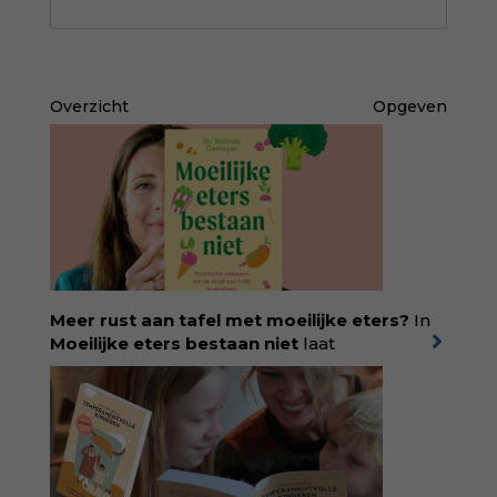
Overzicht
Opgeven
Meer rust aan tafel met moeilijke eters?
In
Moeilijke eters bestaan niet
laat
kinderdiëtist en lactatiekundige
Rolinde
Demeyer
zien wat er schuilgaat achter
eetgedrag dat ouders zorgen baart. Met
aandacht voor ontwikkeling,
neurodivergentie en medische oorzaken
helpt ze hardnekkige misverstanden los te