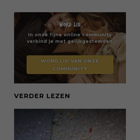
WORD LID
In onze fijne online community
verbind je met gelijkgestemden
WORD LID VAN ONZE
COMMUNITY
VERDER LEZEN