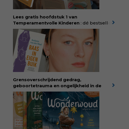
laten en maakt ze van eten weer een
moment van verbinding. Bestel via je lokale
boekhandel! Lees meer over Rolinde via
Lees gratis hoofdstuk 1 van
kiind.nl/rolinde
Temperamentvolle Kinderen
: dé bestseller
van pedagoog Eva Bronsveld. In het boek
Temperamentvolle kinderen vind je 25 jaar
aan kennis en ervaring. Met ruim 50.000
verkochte exemplaren met recht een
bestseller, waarmee Eva veel gezinnen heeft
kunnen helpen. Ze schrijft met een
liefdevolle kijk op kinderen en veel begrip
voor ouders. Download het hoofdstuk gratis
via:
evabronsveld.plugandpay.nl/r?
Grensoverschrijdend gedrag,
id=ZcYxEBJH
geboortetrauma en ongelijkheid in de
geboortezorg:
in Baas in eigen buik verbindt
filosoof en vroedvrouw Rodante van der Waal
persoonlijke ervaringen aan structureel
onrecht en introduceert ze reproductieve
rechtvaardigheid als een collectieve, radicale
praktijk van zorg. Voor iedereen die wil
begrijpen wat er speelt rond vruchtbaarheid