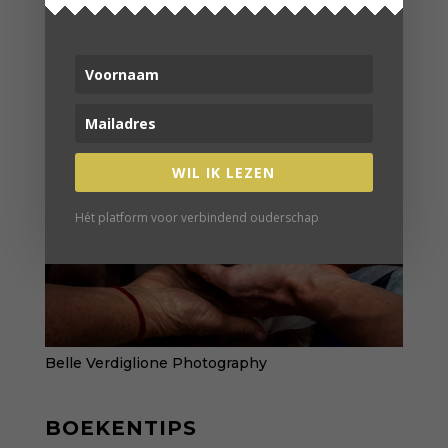
Art by Jessica
WIL IK LEZEN
Hét platform voor verbindend ouderschap
Belle Verdiglione Photography
BOEKENTIPS