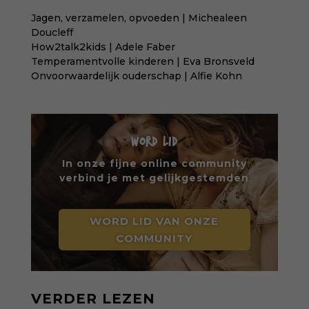
Jagen, verzamelen, opvoeden | Michealeen
Doucleff
How2talk2kids | Adele Faber
Temperamentvolle kinderen | Eva Bronsveld
Onvoorwaardelijk ouderschap | Alfie Kohn
WORD LID
In onze fijne online community
verbind je met gelijkgestemden
WORD LID VAN ONZE
COMMUNITY
VERDER LEZEN