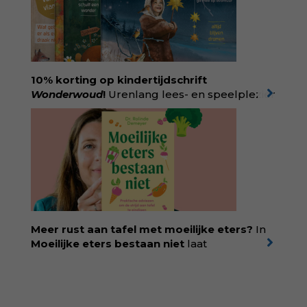
onrecht en introduceert ze reproductieve
rechtvaardigheid als een collectieve, radicale
praktijk van zorg. Voor iedereen die wil
begrijpen wat er speelt rond vruchtbaarheid
en geboorte. Koop het boek via
singeluitgeverijen.nl/nijgh-van-
10% korting op kindertijdschrift
ditmar/boek/baas-in-eigen-buik
Wonderwoud
!
Urenlang lees- en speelplezier
voor dromers, doeners en denkers.
Wonderwoud is het ambachtelijk gemaakte
antwoord op alle snelle gooimaarweg-
boekjes en hapsnap-filmpjes. Het mooiste
kindertijdschrift van Nederland; met liefde en
kunde voor taal, beeld en tekeningen die
spat van elke pagina. Dat vóel je. Dat voelt je
kind. Abonneer via
wonderwoud.nl/abonneren**
en krijg 10%
Meer rust aan tafel met moeilijke eters?
In
korting met code:
KIIND10
Moeilijke eters bestaan niet
laat
kinderdiëtist en lactatiekundige
Rolinde
Demeyer
zien wat er schuilgaat achter
eetgedrag dat ouders zorgen baart. Met
aandacht voor ontwikkeling,