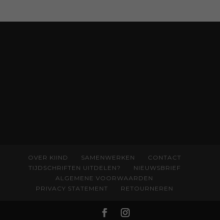
neurodivergentie en medische oorzaken
helpt ze hardnekkige misverstanden los te
laten en maakt ze van eten weer een
moment van verbinding. Bestel via je lokale
boekhandel! Lees meer over Rolinde via
kiind.nl/rolinde
OVER KIIND
SAMENWERKEN
CONTACT
TIJDSCHRIFTEN UITDELEN?
NIEUWSBRIEF
ALGEMENE VOORWAARDEN
PRIVACY STATEMENT
RETOURNEREN