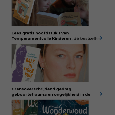
Lees gratis hoofdstuk 1 van
Temperamentvolle Kinderen
: dé bestseller
van pedagoog Eva Bronsveld. In het boek
Temperamentvolle kinderen vind je 25 jaar
aan kennis en ervaring. Met ruim 50.000
verkochte exemplaren met recht een
bestseller, waarmee Eva veel gezinnen heeft
kunnen helpen. Ze schrijft met een
liefdevolle kijk op kinderen en veel begrip
voor ouders. Download het hoofdstuk gratis
via:
evabronsveld.plugandpay.nl/r?
Grensoverschrijdend gedrag,
id=ZcYxEBJH
geboortetrauma en ongelijkheid in de
geboortezorg:
in Baas in eigen buik verbindt
filosoof en vroedvrouw Rodante van der Waal
persoonlijke ervaringen aan structureel