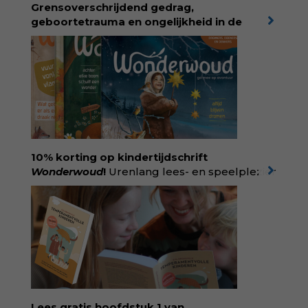
Grensoverschrijdend gedrag,
geboortetrauma en ongelijkheid in de
geboortezorg:
in Baas in eigen buik verbindt
filosoof en vroedvrouw Rodante van der Waal
persoonlijke ervaringen aan structureel
onrecht en introduceert ze reproductieve
rechtvaardigheid als een collectieve, radicale
praktijk van zorg. Voor iedereen die wil
begrijpen wat er speelt rond vruchtbaarheid
en geboorte. Koop het boek via
singeluitgeverijen.nl/nijgh-van-
10% korting op kindertijdschrift
ditmar/boek/baas-in-eigen-buik
Wonderwoud
!
Urenlang lees- en speelplezier
voor dromers, doeners en denkers.
Wonderwoud is het ambachtelijk gemaakte
antwoord op alle snelle gooimaarweg-
boekjes en hapsnap-filmpjes. Het mooiste
kindertijdschrift van Nederland; met liefde en
kunde voor taal, beeld en tekeningen die
spat van elke pagina. Dat vóel je. Dat voelt je
kind. Abonneer via
wonderwoud.nl/abonneren**
en krijg 10%
Lees gratis hoofdstuk 1 van