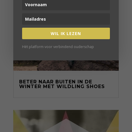
WIL IK LEZEN
Hét platform voor verbindend ouderschap
BETER NAAR BUITEN IN DE
WINTER MET WILDLING SHOES