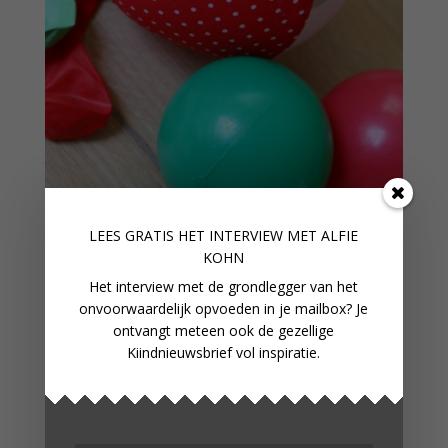
LEES GRATIS HET INTERVIEW M
ET ALFIE
BALLONBAL VOOR ONDERWEG
KOHN
Het interview met de grondlegger van het
onvoorwaardelijk opvoeden in je mailbox? Je
ontvangt meteen ook de gezellige
Kiindnieuwsbrief vol inspiratie.