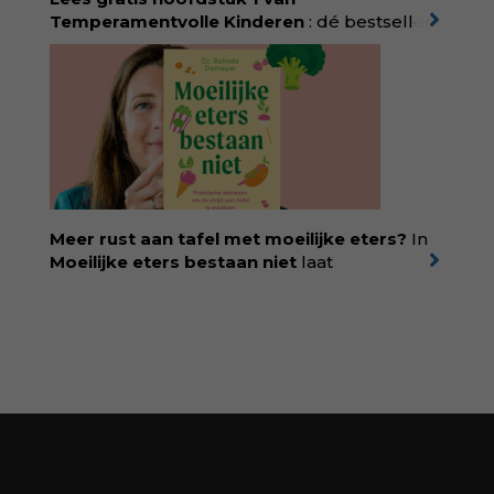
korting met code:
KIIND10
Temperamentvolle Kinderen
: dé bestseller
van pedagoog Eva Bronsveld. In het boek
Temperamentvolle kinderen vind je 25 jaar
aan kennis en ervaring. Met ruim 50.000
verkochte exemplaren met recht een
bestseller, waarmee Eva veel gezinnen heeft
kunnen helpen. Ze schrijft met een
liefdevolle kijk op kinderen en veel begrip
voor ouders. Download het hoofdstuk gratis
via:
evabronsveld.plugandpay.nl/r?
Meer rust aan tafel met moeilijke eters?
In
id=ZcYxEBJH
Moeilijke eters bestaan niet
laat
kinderdiëtist en lactatiekundige
Rolinde
Demeyer
zien wat er schuilgaat achter
eetgedrag dat ouders zorgen baart. Met
aandacht voor ontwikkeling,
neurodivergentie en medische oorzaken
helpt ze hardnekkige misverstanden los te
laten en maakt ze van eten weer een
moment van verbinding. Bestel via je lokale
boekhandel! Lees meer over Rolinde via
kiind.nl/rolinde