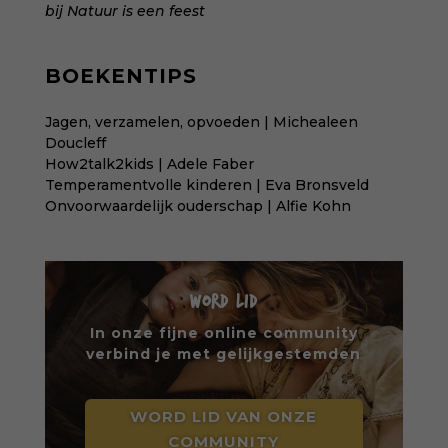
bij
Natuur is een feest
BOEKENTIPS
Jagen, verzamelen, opvoeden | Michealeen
Doucleff
How2talk2kids | Adele Faber
Temperamentvolle kinderen | Eva Bronsveld
Onvoorwaardelijk ouderschap | Alfie Kohn
WORD LID
In onze fijne online community
verbind je met gelijkgestemden
WORD LID VAN ONZE
COMMUNITY