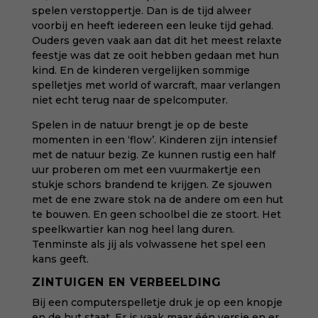
spelen verstoppertje. Dan is de tijd alweer
voorbij en heeft iedereen een leuke tijd gehad.
Ouders geven vaak aan dat dit het meest relaxte
feestje was dat ze ooit hebben gedaan met hun
kind. En de kinderen vergelijken sommige
spelletjes met world of warcraft, maar verlangen
niet echt terug naar de spelcomputer.
Spelen in de natuur brengt je op de beste
momenten in een ‘flow’. Kinderen zijn intensief
met de natuur bezig. Ze kunnen rustig een half
uur proberen om met een vuurmakertje een
stukje schors brandend te krijgen. Ze sjouwen
met de ene zware stok na de andere om een hut
te bouwen. En geen schoolbel die ze stoort. Het
speelkwartier kan nog heel lang duren.
Tenminste als jij als volwassene het spel een
kans geeft.
ZINTUIGEN EN VERBEELDING
Bij een computerspelletje druk je op een knopje
en de hut staat. Er is vaak maar één versie en er