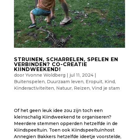
STRUINEN, SCHARRELEN, SPELEN EN
VERBINDEN? CO-CREATIE
KIINDWEEKEND!
door
Yvonne Woldberg
|
jul 11, 2024
|
Buitenspelen
,
Duurzaam leven
,
Eropuit
,
Kind
,
Kinderactiviteiten
,
Natuur
,
Reizen
,
Vind je stam
Of het geen leuk idee zou zijn toch een
kleinschalig Kiindweekend te organiseren?
Meerdere stemmen opperden hetzelfde in de
Kiindspeeltuin. Toen ook Kiindspeeltuinhost
Annegien Bakkers hetzelfde ideetje voorstelde,