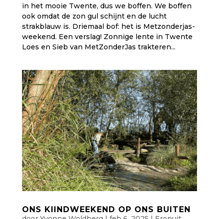
in het mooie Twente, dus we boffen. We boffen
ook omdat de zon gul schijnt en de lucht
strakblauw is. Driemaal bof: het is Metzonderjas-
weekend. Een verslag! Zonnige lente in Twente
Loes en Sieb van MetZonderJas trakteren...
ONS KIINDWEEKEND OP ONS BUITEN
door
Yvonne Woldberg
|
feb 6, 2025
|
Eropuit
,