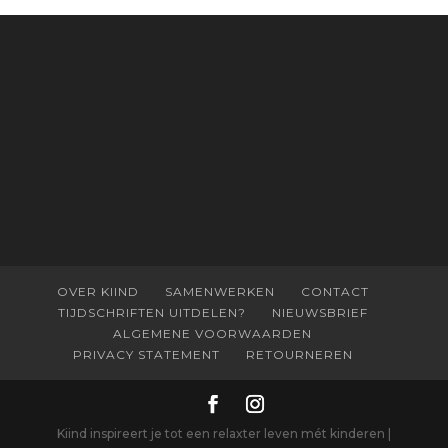
OVER KIIND
SAMENWERKEN
CONTACT
TIJDSCHRIFTEN UITDELEN?
NIEUWSBRIEF
ALGEMENE VOORWAARDEN
PRIVACY STATEMENT
RETOURNEREN
Kiind inspireert je tot een relaxter leven mét kinderen |