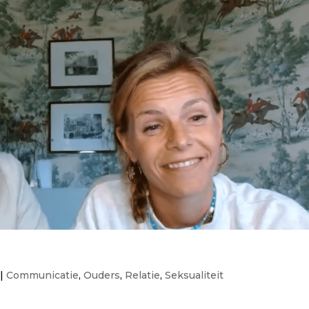
|
Communicatie
,
Ouders
,
Relatie
,
Seksualiteit