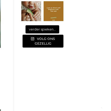
verder spieken...
VOLG ONS
GEZELLIG