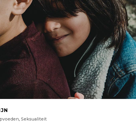
IJN
pvoeden
,
Seksualiteit