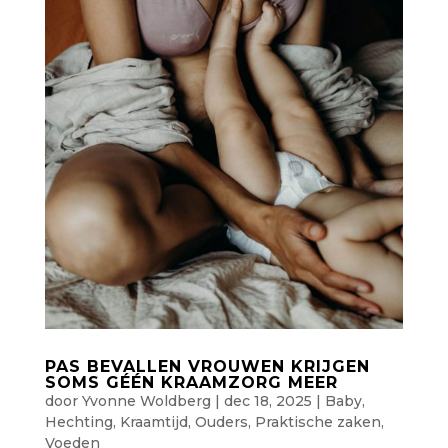
PAS BEVALLEN VROUWEN KRIJGEN
SOMS GÉÉN KRAAMZORG MEER
door
Yvonne Woldberg
|
dec 18, 2025
|
Baby
,
Hechting
,
Kraamtijd
,
Ouders
,
Praktische zaken
,
Voeden