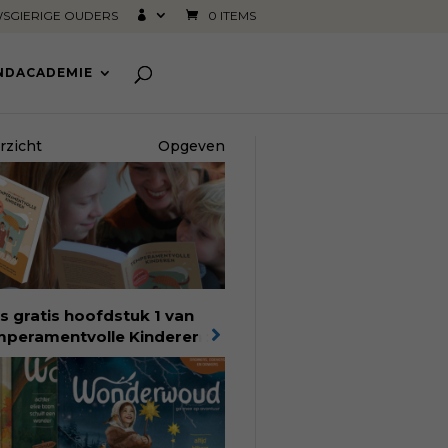
SGIERIGE OUDERS
0 ITEMS
INDACADEMIE
rzicht
Opgeven
s gratis hoofdstuk 1 van
peramentvolle Kinderen
:
bestseller van pedagoog
 Bronsveld. In het boek
peramentvolle kinderen
d je 25 jaar aan kennis en
aring. Met ruim 50.000