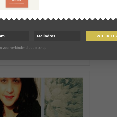
WIL IK LE
rm voor verbindend ouderschap