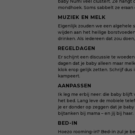
baby Numi veel clustert. Ze hangt 
mondhoek. Soms sabbelt ze eraan en
MUZIEK EN MELK
Eigenlijk zouden we een algehele 
wijden aan het heilige borstvoede
drinken. Als iedereen dat zou doen,
REGELDAGEN
Er schijnt een discussie te woeden 
dagen dat je baby alleen maar melk
klok erop gelijk zetten. Schrijf dus
kampeert.
AANPASSEN
Ik leg me erbij neer: die baby blijf
het bed. Lang leve de mobiele tele
je er donder op zeggen dat je baby 
bijtanken bij mama – en jij bij haar.
BED-IN
Hoezo rooming-in? Bed-in zul je bed