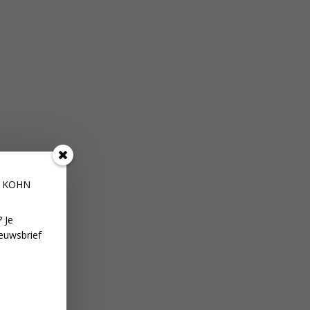
E KOHN
 Je
euwsbrief