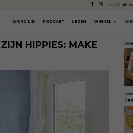
VOOR NIEUW
WORD LID
PODCAST
LEZEN
WINKEL
KI
ZIJN HIPPIES: MAKE
Ove
Lee
Tem
dé 
Eva
Tem
vin
erv