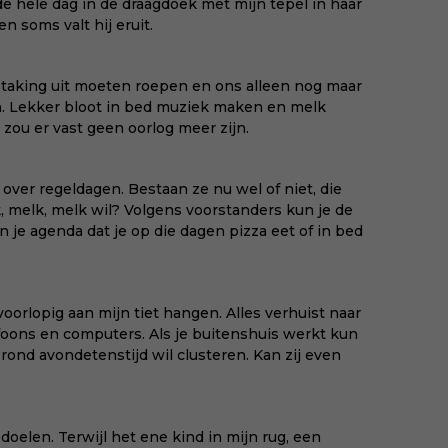
de hele dag in de draagdoek met mijn tepel in haar
 soms valt hij eruit.
staking uit moeten roepen en ons alleen nog maar
n. Lekker bloot in bed muziek maken en melk
 zou er vast geen oorlog meer zijn.
over regeldagen. Bestaan ze nu wel of niet, die
, melk, melk wil? Volgens voorstanders kun je de
 in je agenda dat je op die dagen pizza eet of in bed
t voorlopig aan mijn tiet hangen. Alles verhuist naar
foons en computers. Als je buitenshuis werkt kun
rond avondetenstijd wil clusteren. Kan zij even
oelen. Terwijl het ene kind in mijn rug, een