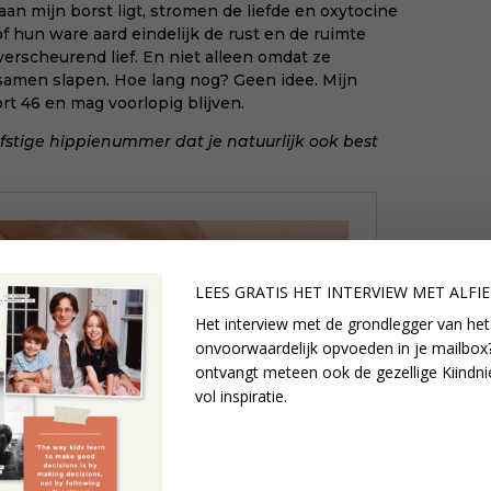
an mijn borst ligt, stromen de liefde en oxytocine
l of hun ware aard eindelijk de rust en de ruimte
tverscheurend lief. En niet alleen omdat ze
 samen slapen. Hoe lang nog? Geen idee. Mijn
t 46 en mag voorlopig blijven.
rfstige hippienummer dat je natuurlijk ook best
LEES GRATIS HET INTERVIEW M
ET ALFI
Het interview met de grondlegger van het
onvoorwaardelijk opvoeden in je mailbox?
ontvangt meteen ook de gezellige Kiindni
vol inspiratie.