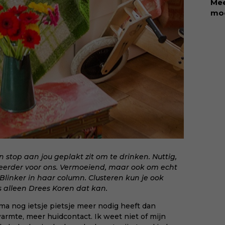
Mee
col
moe
zor
ete
beg
kin
vru
Rol
Koo
sch
sin
dat
dit
aan
neu
oor
mis
maa
mom
via
mee
n stop aan jou geplakt zit om te drinken. Nuttig,
kiin
eerder voor ons
. Vermoeiend, maar ook om echt
 Blinker in haar column
. Clusteren kun je ook
 alleen Drees Koren dat kan.
ma nog ietsje pietsje meer nodig heeft dan
armte, meer huidcontact. Ik weet niet of mijn