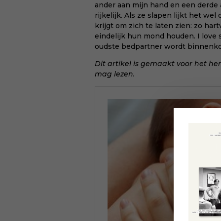
ander aan mijn hand en een derde a
rijkelijk. Als ze slapen lijkt het we
krijgt om zich te laten zien: zo har
eindelijk hun mond houden. I love
oudste bedpartner wordt binnenkor
Dit artikel is gemaakt voor het he
mag lezen
.