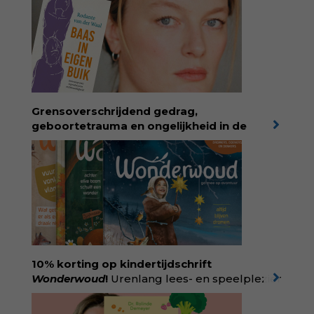
Grensoverschrijdend gedrag,
geboortetrauma en ongelijkheid in de
geboortezorg:
in Baas in eigen buik verbindt
filosoof en vroedvrouw Rodante van der Waal
persoonlijke ervaringen aan structureel
onrecht en introduceert ze reproductieve
rechtvaardigheid als een collectieve, radicale
praktijk van zorg. Voor iedereen die wil
begrijpen wat er speelt rond vruchtbaarheid
en geboorte. Koop het boek via
singeluitgeverijen.nl/nijgh-van-
10% korting op kindertijdschrift
ditmar/boek/baas-in-eigen-buik
Wonderwoud
!
Urenlang lees- en speelplezier
voor dromers, doeners en denkers.
Wonderwoud is het ambachtelijk gemaakte