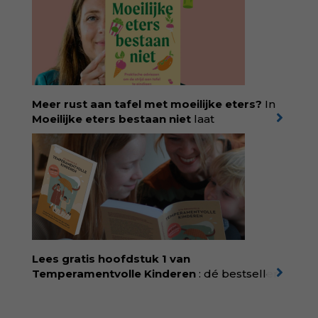
antwoord op alle snelle gooimaarweg-
boekjes en hapsnap-filmpjes. Het mooiste
kindertijdschrift van Nederland; met liefde en
kunde voor taal, beeld en tekeningen die
spat van elke pagina. Dat vóel je. Dat voelt je
kind. Abonneer via
wonderwoud.nl/abonneren**
en krijg 10%
Meer rust aan tafel met moeilijke eters?
In
korting met code:
KIIND10
Moeilijke eters bestaan niet
laat
kinderdiëtist en lactatiekundige
Rolinde
Demeyer
zien wat er schuilgaat achter
eetgedrag dat ouders zorgen baart. Met
aandacht voor ontwikkeling,
neurodivergentie en medische oorzaken
helpt ze hardnekkige misverstanden los te
laten en maakt ze van eten weer een
moment van verbinding. Bestel via je lokale
boekhandel! Lees meer over Rolinde via
Lees gratis hoofdstuk 1 van
kiind.nl/rolinde
Temperamentvolle Kinderen
: dé bestseller
van pedagoog Eva Bronsveld. In het boek
Temperamentvolle kinderen vind je 25 jaar