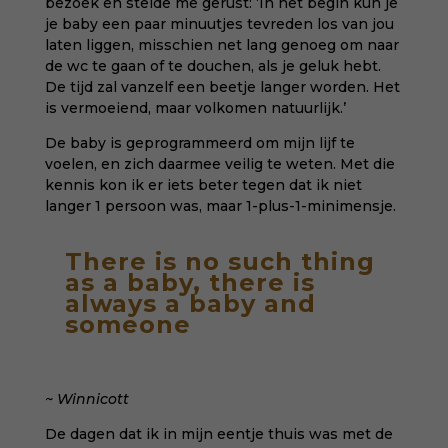
bezoek en stelde me gerust: ‘In het begin kun je
je baby een paar minuutjes tevreden los van jou
laten liggen, misschien net lang genoeg om naar
de wc te gaan of te douchen, als je geluk hebt.
De tijd zal vanzelf een beetje langer worden. Het
is vermoeiend, maar volkomen natuurlijk.’
De baby is geprogrammeerd om mijn lijf te
voelen
, en zich daarmee veilig te weten. Met die
kennis kon ik er iets beter tegen dat ik niet
langer 1 persoon was, maar 1-plus-1-minimensje.
There is no such thing
as a baby, there is
always a baby and
someone
~ Winnicott
De dagen dat ik in mijn eentje thuis was met de