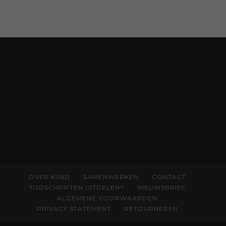
aan kennis en ervaring. Met ruim 50.000
verkochte exemplaren met recht een
bestseller, waarmee Eva veel gezinnen heeft
kunnen helpen. Ze schrijft met een
liefdevolle kijk op kinderen en veel begrip
voor ouders. Download het hoofdstuk gratis
via:
evabronsveld.plugandpay.nl/r?
id=ZcYxEBJH
OVER KIIND
SAMENWERKEN
CONTACT
TIJDSCHRIFTEN UITDELEN?
NIEUWSBRIEF
ALGEMENE VOORWAARDEN
PRIVACY STATEMENT
RETOURNEREN