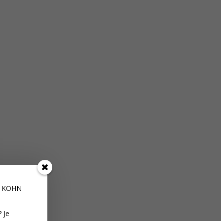
E KOHN
 Je