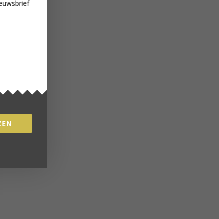
euwsbrief
ZEN