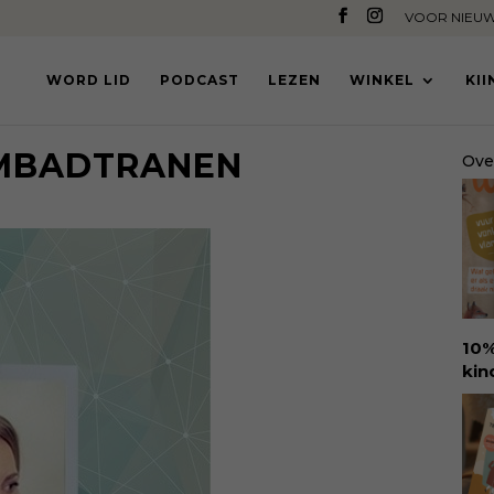
VOOR NIEUW
WORD LID
PODCAST
LEZEN
WINKEL
KI
MBADTRANEN
Ove
10%
kin
Ure
voo
den
amb
ant