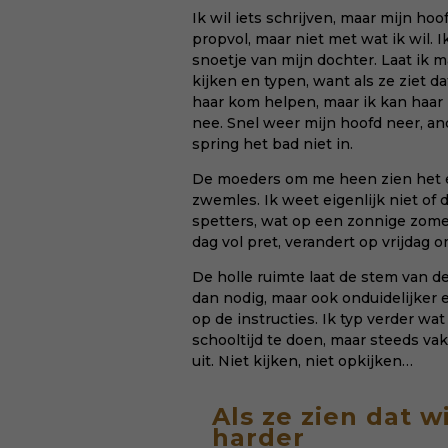
Ik wil iets schrijven, maar mijn hoof
propvol, maar niet met wat ik wil. I
snoetje van mijn dochter. Laat ik m
kijken en typen, want als ze ziet da
haar kom helpen, maar ik kan haar 
nee. Snel weer mijn hoofd neer, and
spring het bad niet in.
De moeders om me heen zien het en 
zwemles. Ik weet eigenlijk niet of d
spetters, wat op een zonnige zome
dag vol pret, verandert op vrijdag o
De holle ruimte laat de stem van 
dan nodig, maar ook onduidelijker 
op de instructies. Ik typ verder wat
schooltijd te doen, maar steeds vak
uit. Niet kijken, niet opkijken…
Als ze zien dat w
harder