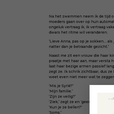
Na het zwemmen neem ik de tijd om
moeders gaan over op hun automati
ongeluk vertraag ik, ik vertraag va
dwars het ritme wil veranderen.
’Lieve Anna, pas op je sokken… als 
natter dan je betraande gezicht.’
Naast me zit een vrouw die haar ki
praatje met haar aan, maar versta 
laat haar bezige armen passief langs
zegt ze. Ik schrik zichtbaar, dus ze
weet even niet meer wat te zeggen
‘Mis je Syrië?’
‘Mijn familie.’
‘Zijn ze veilig?’
‘Ziek,’ zegt ze en ‘geen ziekenhui
‘Kun je ze bellen?’
‘Soms.’