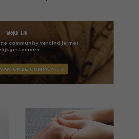
WORD LID
line community verbind je met
elijkgestemden
 VAN ONZE COMMUNITY