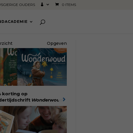
SGIERIGE OUDERS
0 ITEMS
INDACADEMIE
rzicht
Opgeven
 korting op
dertijdschrift
Wonderwoud
!
nlang lees- en speelplezier
r dromers, doeners en
kers. Wonderwoud is het
achtelijk gemaakte
woord op alle snelle