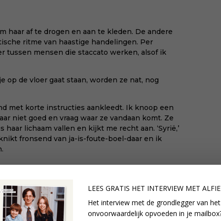
 haar af te drogen en aan te kleden. De andere
sche ritme van haastige handelingen. Per
ker tussen mensen die staccato werken, alsof ik
je op de vloer gaat staan, worden ze nat, nog
nd met korte instructies aankleedt. Ik knoop een
haar niet goed en vraag waar ze vandaan komt. Ze
 haar lichaam vallen en kijkt me recht aan. ‘Syrië,’
 knikt fronsend van ja-is-foute-boel-daar en ik
.
LEES GRATIS HET INTERVIEW M
ET ALFI
s meer, bommen.’
Het interview met de grondlegger van het
onvoorwaardelijk opvoeden in je mailbox?