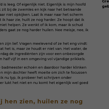
Gre
d is leeg. Of eigenlijk niet. Eigenlijk is mijn hoofd
mis
geb
k zit bij de zwemles en kijk naar het betraande
maa
ong
aar niet opkijken. Laat ik maar naar het scherm
mom
geb
t ik haar zie, huilt ze nog harder. Ze hoopt dat ik
via
bui
niet helpen. Ze wenkt of ik kom, maar ik schud
mee
vro
ers gaat ze nog harder huilen. Nee meisje, nee, ik
kiin
Waa
aan
int
zijn lief. Vragen meelevend of ze het eng vindt:
rec
at het is, maar ze houdt er niet van. Het water, de
col
rdag de ingrediënten zijn voor een onbezorgde
zor
m half vijf in een omgeving vol vijandige prikkels.
beg
vru
de badmeester echoën en daardoor harder klinken
Koo
en mijn dochter heeft moeite om zich te focussen
sin
 ik nu typ, ik probeer het schrijven onder
dit
er lukt het niet en nu komt het eigenlijk wel goed
ij hen zien, huilen ze nog