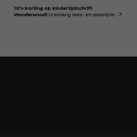
boekhandel! Lees meer over Rolinde via
10% korting op kindertijdschrift
kiind.nl/rolinde
Wonderwoud
!
Urenlang lees- en speelplezier
voor dromers, doeners en denkers.
Wonderwoud is het ambachtelijk gemaakte
antwoord op alle snelle gooimaarweg-
boekjes en hapsnap-filmpjes. Het mooiste
kindertijdschrift van Nederland; met liefde en
kunde voor taal, beeld en tekeningen die
spat van elke pagina. Dat vóel je. Dat voelt je
kind. Abonneer via
wonderwoud.nl/abonneren**
en krijg 10%
korting met code:
KIIND10