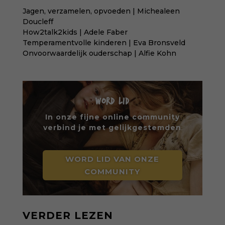
Jagen, verzamelen, opvoeden | Michealeen
Doucleff
How2talk2kids | Adele Faber
Temperamentvolle kinderen | Eva Bronsveld
Onvoorwaardelijk ouderschap | Alfie Kohn
WORD LID
In onze fijne online community
verbind je met gelijkgestemden
WORD LID VAN ONZE
COMMUNITY
VERDER LEZEN