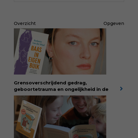
Overzicht
Opgeven
Grensoverschrijdend gedrag,
geboortetrauma en ongelijkheid in de
geboortezorg:
in Baas in eigen buik verbindt
filosoof en vroedvrouw Rodante van der Waal
persoonlijke ervaringen aan structureel
onrecht en introduceert ze reproductieve
rechtvaardigheid als een collectieve, radicale
praktijk van zorg. Voor iedereen die wil
begrijpen wat er speelt rond vruchtbaarheid