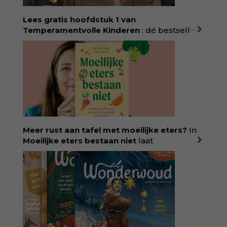
en geboorte. Koop het boek via
singeluitgeverijen.nl/nijgh-van-
Lees gratis hoofdstuk 1 van
ditmar/boek/baas-in-eigen-buik
Temperamentvolle Kinderen
: dé bestseller
van pedagoog Eva Bronsveld. In het boek
Temperamentvolle kinderen vind je 25 jaar
aan kennis en ervaring. Met ruim 50.000
verkochte exemplaren met recht een
bestseller, waarmee Eva veel gezinnen heeft
kunnen helpen. Ze schrijft met een
liefdevolle kijk op kinderen en veel begrip
voor ouders. Download het hoofdstuk gratis
via:
evabronsveld.plugandpay.nl/r?
Meer rust aan tafel met moeilijke eters?
In
id=ZcYxEBJH
Moeilijke eters bestaan niet
laat
kinderdiëtist en lactatiekundige
Rolinde
Demeyer
zien wat er schuilgaat achter
eetgedrag dat ouders zorgen baart. Met
aandacht voor ontwikkeling,
neurodivergentie en medische oorzaken
helpt ze hardnekkige misverstanden los te
laten en maakt ze van eten weer een
moment van verbinding. Bestel via je lokale