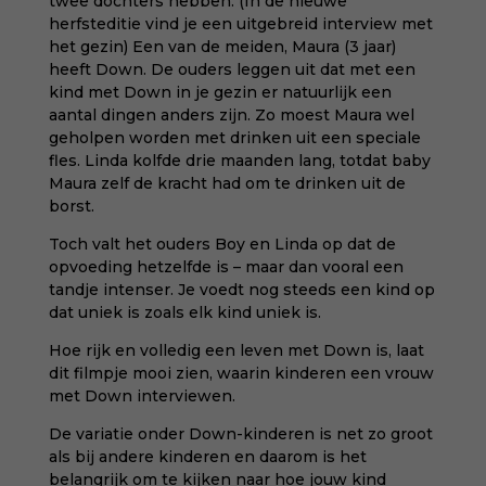
twee dochters hebben. (
In de nieuwe
herfsteditie vind je een uitgebreid interview met
het gezin
) Een van de meiden, Maura (3 jaar)
heeft Down. De ouders leggen uit dat met een
kind met Down in je gezin er natuurlijk een
aantal dingen anders zijn. Zo moest Maura wel
geholpen worden met drinken uit een speciale
fles. Linda kolfde drie maanden lang, totdat baby
Maura zelf de kracht had om te drinken uit de
borst.
Toch valt het ouders Boy en Linda op dat de
opvoeding hetzelfde is – maar dan vooral een
tandje intenser. Je voedt nog steeds een kind op
dat uniek is zoals elk kind uniek is.
Hoe rijk en volledig een leven met Down is,
laat
dit filmpje mooi zien
, waarin kinderen een vrouw
met Down interviewen.
De variatie onder Down-kinderen is net zo groot
als bij andere kinderen en daarom is het
belangrijk om te kijken naar hoe jouw kind