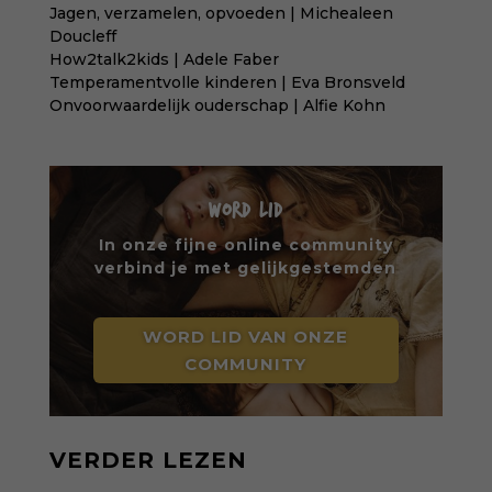
Jagen, verzamelen, opvoeden | Michealeen
Doucleff
How2talk2kids | Adele Faber
Temperamentvolle kinderen | Eva Bronsveld
Onvoorwaardelijk ouderschap | Alfie Kohn
WORD LID
In onze fijne online community
verbind je met gelijkgestemden
WORD LID VAN ONZE
COMMUNITY
VERDER LEZEN