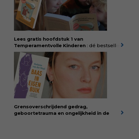
aandacht voor ontwikkeling,
neurodivergentie en medische oorzaken
helpt ze hardnekkige misverstanden los te
laten en maakt ze van eten weer een
moment van verbinding. Bestel via je lokale
boekhandel! Lees meer over Rolinde via
Lees gratis hoofdstuk 1 van
kiind.nl/rolinde
Temperamentvolle Kinderen
: dé bestseller
van pedagoog Eva Bronsveld. In het boek
Temperamentvolle kinderen vind je 25 jaar
aan kennis en ervaring. Met ruim 50.000
verkochte exemplaren met recht een
bestseller, waarmee Eva veel gezinnen heeft
kunnen helpen. Ze schrijft met een
liefdevolle kijk op kinderen en veel begrip
voor ouders. Download het hoofdstuk gratis
via:
evabronsveld.plugandpay.nl/r?
Grensoverschrijdend gedrag,
id=ZcYxEBJH
geboortetrauma en ongelijkheid in de
geboortezorg:
in Baas in eigen buik verbindt
filosoof en vroedvrouw Rodante van der Waal
persoonlijke ervaringen aan structureel