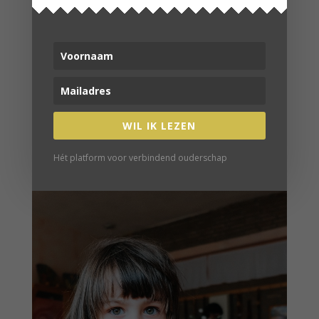
HUISWERK IN DE CORONA-TIJD?
WIL IK LEZEN
LAAT ONS MET RUST
Hét platform voor verbindend ouderschap