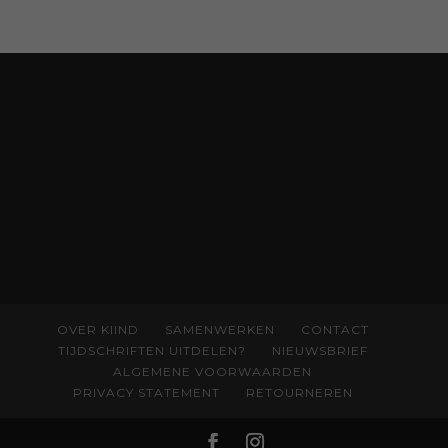
onrecht en introduceert ze reproductieve
rechtvaardigheid als een collectieve, radicale
praktijk van zorg. Voor iedereen die wil
begrijpen wat er speelt rond vruchtbaarheid
en geboorte. Koop het boek via
singeluitgeverijen.nl/nijgh-van-
ditmar/boek/baas-in-eigen-buik
OVER KIIND
SAMENWERKEN
CONTACT
TIJDSCHRIFTEN UITDELEN?
NIEUWSBRIEF
ALGEMENE VOORWAARDEN
PRIVACY STATEMENT
RETOURNEREN