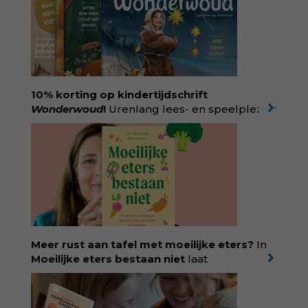
10% korting op kindertijdschrift
Wonderwoud
!
Urenlang lees- en speelplezier
voor dromers, doeners en denkers.
Wonderwoud is het ambachtelijk gemaakte
antwoord op alle snelle gooimaarweg-
boekjes en hapsnap-filmpjes. Het mooiste
kindertijdschrift van Nederland; met liefde en
kunde voor taal, beeld en tekeningen die
spat van elke pagina. Dat vóel je. Dat voelt je
kind. Abonneer via
wonderwoud.nl/abonneren**
en krijg 10%
Meer rust aan tafel met moeilijke eters?
In
korting met code:
KIIND10
Moeilijke eters bestaan niet
laat
kinderdiëtist en lactatiekundige
Rolinde
Demeyer
zien wat er schuilgaat achter
eetgedrag dat ouders zorgen baart. Met