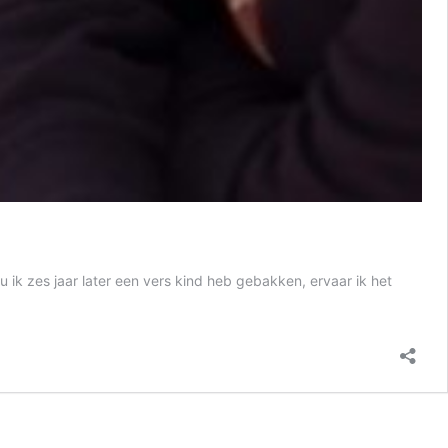
 ik zes jaar later een vers kind heb gebakken, ervaar ik het
k
eid