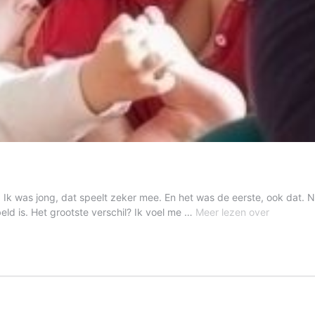
k was jong, dat speelt zeker mee. En het was de eerste, ook dat. Nu
Doorbree
beld is. Het grootste verschil? Ik voel me …
Meer lezen over
de
eenzaamh