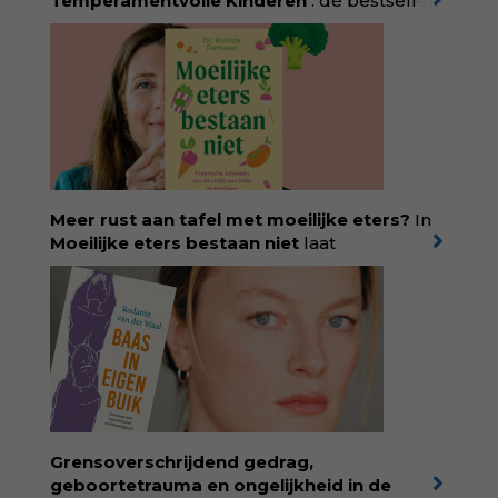
Temperamentvolle Kinderen
: dé bestseller
van pedagoog Eva Bronsveld. In het boek
Temperamentvolle kinderen vind je 25 jaar
aan kennis en ervaring. Met ruim 50.000
verkochte exemplaren met recht een
bestseller, waarmee Eva veel gezinnen heeft
kunnen helpen. Ze schrijft met een
liefdevolle kijk op kinderen en veel begrip
voor ouders. Download het hoofdstuk gratis
via:
evabronsveld.plugandpay.nl/r?
Meer rust aan tafel met moeilijke eters?
In
id=ZcYxEBJH
Moeilijke eters bestaan niet
laat
kinderdiëtist en lactatiekundige
Rolinde
Demeyer
zien wat er schuilgaat achter
eetgedrag dat ouders zorgen baart. Met
aandacht voor ontwikkeling,
neurodivergentie en medische oorzaken
helpt ze hardnekkige misverstanden los te
laten en maakt ze van eten weer een
moment van verbinding. Bestel via je lokale
boekhandel! Lees meer over Rolinde via
Grensoverschrijdend gedrag,
kiind.nl/rolinde
geboortetrauma en ongelijkheid in de