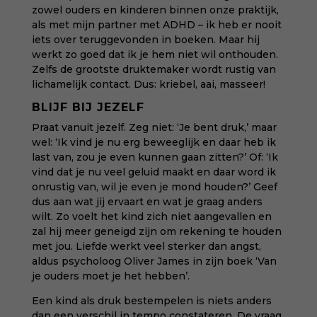
zowel ouders en kinderen binnen onze praktijk,
als met mijn partner met ADHD – ik heb er nooit
iets over teruggevonden in boeken. Maar hij
werkt zo goed dat ik je hem niet wil onthouden.
Zelfs de grootste druktemaker wordt rustig van
lichamelijk contact. Dus: kriebel, aai, masseer!
BLIJF BIJ JEZELF
Praat vanuit jezelf. Zeg niet: ‘Je bent druk,’ maar
wel: ‘Ik vind je nu erg beweeglijk en daar heb ik
last van, zou je even kunnen gaan zitten?’ Of: ‘Ik
vind dat je nu veel geluid maakt en daar word ik
onrustig van, wil je even je mond houden?’ Geef
dus aan wat jij ervaart en wat je graag anders
wilt. Zo voelt het kind zich niet aangevallen en
zal hij meer geneigd zijn om rekening te houden
met jou. Liefde werkt veel sterker dan angst,
aldus psycholoog Oliver James in zijn boek ‘Van
je ouders moet je het hebben’.
Een kind als druk bestempelen is niets anders
dan een verschil in tempo constateren. De vraag