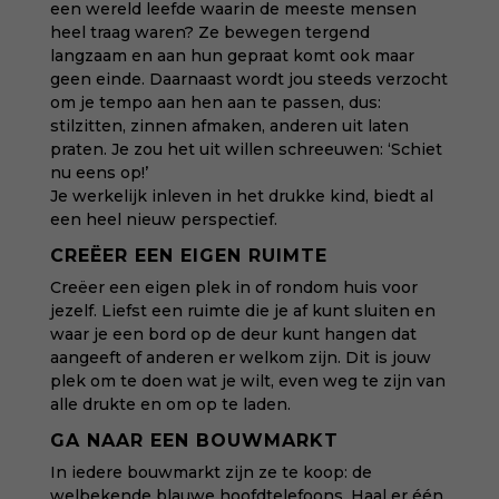
een wereld leefde waarin de meeste mensen
heel traag waren? Ze bewegen tergend
langzaam en aan hun gepraat komt ook maar
geen einde. Daarnaast wordt jou steeds verzocht
om je tempo aan hen aan te passen, dus:
stilzitten, zinnen afmaken, anderen uit laten
praten. Je zou het uit willen schreeuwen: ‘Schiet
nu eens op!’
Je werkelijk inleven in het drukke kind, biedt al
een heel nieuw perspectief.
CREËER EEN EIGEN RUIMTE
Creëer een eigen plek in of rondom huis voor
jezelf. Liefst een ruimte die je af kunt sluiten en
waar je een bord op de deur kunt hangen dat
aangeeft of anderen er welkom zijn. Dit is jouw
plek om te doen wat je wilt, even weg te zijn van
alle drukte en om op te laden.
GA NAAR EEN BOUWMARKT
In iedere bouwmarkt zijn ze te koop: de
welbekende blauwe hoofdtelefoons. Haal er één