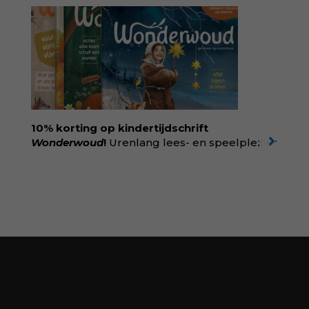
geboortezorg:
in Baas in eigen buik verbindt
filosoof en vroedvrouw Rodante van der Waal
persoonlijke ervaringen aan structureel
onrecht en introduceert ze reproductieve
rechtvaardigheid als een collectieve, radicale
praktijk van zorg. Voor iedereen die wil
begrijpen wat er speelt rond vruchtbaarheid
en geboorte. Koop het boek via
singeluitgeverijen.nl/nijgh-van-
10% korting op kindertijdschrift
ditmar/boek/baas-in-eigen-buik
Wonderwoud
!
Urenlang lees- en speelplezier
voor dromers, doeners en denkers.
Wonderwoud is het ambachtelijk gemaakte
antwoord op alle snelle gooimaarweg-
boekjes en hapsnap-filmpjes. Het mooiste
kindertijdschrift van Nederland; met liefde en
kunde voor taal, beeld en tekeningen die
spat van elke pagina. Dat vóel je. Dat voelt je
kind. Abonneer via
wonderwoud.nl/abonneren**
en krijg 10%
korting met code:
KIIND10