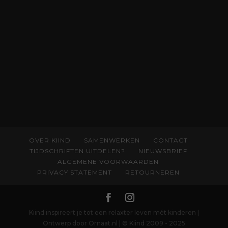
begrijpen wat er speelt rond vruchtbaarheid
en geboorte. Koop het boek via
singeluitgeverijen.nl/nijgh-van-
ditmar/boek/baas-in-eigen-buik
OVER KIIND
SAMENWERKEN
CONTACT
TIJDSCHRIFTEN UITDELEN?
NIEUWSBRIEF
ALGEMENE VOORWAARDEN
PRIVACY STATEMENT
RETOURNEREN
Kiind inspireert je tot een relaxter leven mét kinderen |
Ontwerp door Ornaat.nl | © Kiind 2009 - 2025