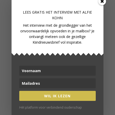
BOEKENTIPS
LEES GRATIS HET INTERVIEW M
ET ALFIE
KOHN
Jagen, verzamelen, opvoeden | Michealeen
Het interview met de grondlegger van het
Doucleff
onvoorwaardelijk opvoeden in je mailbox? Je
How2talk2kids | Adele Faber
ontvangt meteen ook de gezellige
Temperamentvolle kinderen | Eva Bronsveld
Kiindnieuwsbrief vol inspiratie.
Onvoorwaardelijk ouderschap | Alfie Kohn
WORD LID
In onze fijne online community
verbind je met gelijkgestemden
WIL IK LEZEN
WORD LID VAN ONZE
COMMUNITY
Hét platform voor verbindend ouderschap