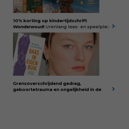
helpt ze hardnekkige misverstanden los te
laten en maakt ze van eten weer een
moment van verbinding. Bestel via je lokale
boekhandel! Lees meer over Rolinde via
10% korting op kindertijdschrift
kiind.nl/rolinde
Wonderwoud
!
Urenlang lees- en speelplezier
voor dromers, doeners en denkers.
Wonderwoud is het ambachtelijk gemaakte
antwoord op alle snelle gooimaarweg-
boekjes en hapsnap-filmpjes. Het mooiste
kindertijdschrift van Nederland; met liefde en
kunde voor taal, beeld en tekeningen die
spat van elke pagina. Dat vóel je. Dat voelt je
kind. Abonneer via
wonderwoud.nl/abonneren**
en krijg 10%
Grensoverschrijdend gedrag,
korting met code:
KIIND10
geboortetrauma en ongelijkheid in de
geboortezorg:
in Baas in eigen buik verbindt
filosoof en vroedvrouw Rodante van der Waal
persoonlijke ervaringen aan structureel
onrecht en introduceert ze reproductieve
rechtvaardigheid als een collectieve, radicale
praktijk van zorg. Voor iedereen die wil