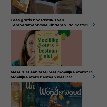
Lees gratis hoofdstuk 1 van
Temperamentvolle Kinderen
: dé bestseller
van pedagoog Eva Bronsveld. In het boek
Temperamentvolle kinderen vind je 25 jaar
aan kennis en ervaring. Met ruim 50.000
verkochte exemplaren met recht een
bestseller, waarmee Eva veel gezinnen heeft
kunnen helpen. Ze schrijft met een
liefdevolle kijk op kinderen en veel begrip
voor ouders. Download het hoofdstuk gratis
via:
evabronsveld.plugandpay.nl/r?
Meer rust aan tafel met moeilijke eters?
In
id=ZcYxEBJH
Moeilijke eters bestaan niet
laat
kinderdiëtist en lactatiekundige
Rolinde
Demeyer
zien wat er schuilgaat achter
eetgedrag dat ouders zorgen baart. Met
aandacht voor ontwikkeling,
neurodivergentie en medische oorzaken