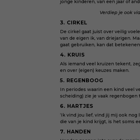
jonge kinderen, van een jaar of and
Verdiep je ook vi
3. CIRKEL
De cirkel gaat juist over veilig voel
van de eigen ik, van driejarigen. Ma
gaat gebruiken, kan dat betekenen
4. KRUIS
Als iemand veel kruizen tekent, zeg
en over (eigen) keuzes maken.
5. REGENBOOG
In periodes waarin een kind veel v
scheiding) zie je vaak regenbogen
6. HARTJES
‘Ik vind jou lief, vind jij mij ook no
die van je kind krijgt, is het soms
7. HANDEN