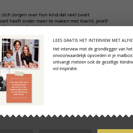
 zich zorgen over hun kind dat veel zwart
wart heeft onder meer te maken met kracht, jezelf
ndig voelen. En kleine kinderen hechten ook
 aan kleurnuances en voor hen steekt de kleur
eatie goed kunnen zien.
LEES GRATIS HET INTERVIEW M
ET ALFI
Het interview met de grondlegger van het
onvoorwaardelijk opvoeden in je mailbox?
l meer over kindertekeningen
.
ontvangt meteen ook de gezellige Kiindni
vol inspiratie.
n geven tekens
healeen Doucleff
Bronsveld
ie Kohn