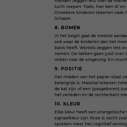
Handen zeggen iets over de manie
lucht roepen: ‘hallo, hier ben ik’ e
Onzekere kinderen tekenen vaak n
lichaam.
8. BOMEN
In het begin gaat de meeste aandac
ook waar de kinderen dan het mees
basis heeft. Wortels zeggen iets 
nemen. De takken gaan juist over 
reiken naar de omgeving. En vruch
9. POSITIE
Het midden van het papier staat c
belangrijk is. Meestal tekenen hele
de kat zijn, of een (pasgeboren) zu
het verleden en de rechterkant me
10. KLEUR
Elke kleur heeft een energetische t
signaalkleur zijn. Roze is zacht zo
spreken meer het cognitief vermog