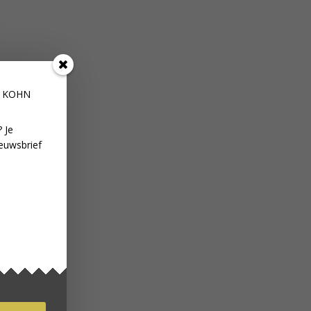
E KOHN
 Je
euwsbrief