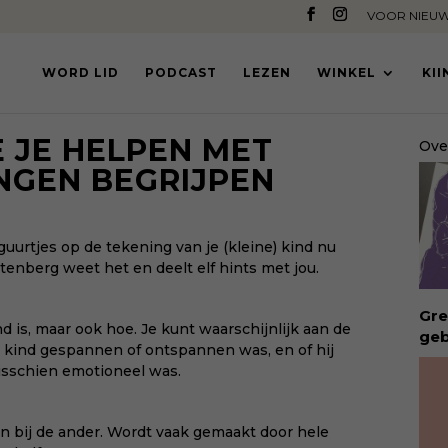
VOOR NIEUW
WORD LID
PODCAST
LEZEN
WINKEL
KI
E JE HELPEN MET
Ove
NGEN BEGRIJPEN
uurtjes op de tekening van je (kleine) kind nu
tenberg weet het en deelt elf hints met jou.
Gre
nd is, maar ook hoe. Je kunt waarschijnlijk aan de
geb
je kind gespannen of ontspannen was, en of hij
ong
isschien emotioneel was.
geb
bui
vro
en bij de ander. Wordt vaak gemaakt door hele
Waa