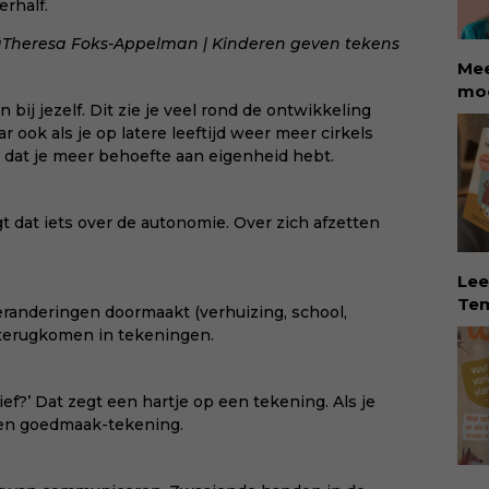
erhalf.
aan
int
a
Theresa Foks-Appelman | Kinderen geven tekens
rec
Mee
col
moe
zor
en bij jezelf. Dit zie je veel rond de ontwikkeling
ete
beg
ar ook als je op latere leeftijd weer meer cirkels
kin
vru
 dat je meer behoefte aan eigenheid hebt.
Rol
Koo
sch
sin
dat
dit
t dat iets over de autonomie. Over zich afzetten
aan
neu
oor
Lee
mis
Tem
eranderingen doormaakt (verhuizing, school,
maa
dé 
 terugkomen in tekeningen.
mom
Eva
via
Tem
mee
vin
g lief?’ Dat zegt een hartje op een tekening. Als je
kiin
erv
 een goedmaak-tekening.
ver
rec
Eva