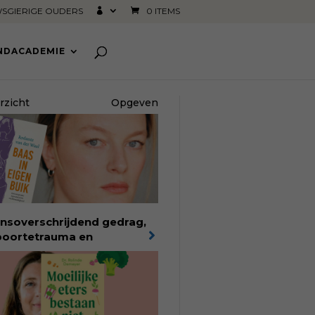
SGIERIGE OUDERS
0 ITEMS
INDACADEMIE
rzicht
Opgeven
nsoverschrijdend gedrag,
oortetrauma en
elijkheid in de
oortezorg:
in Baas in eigen
k verbindt filosoof en
edvrouw Rodante van der
l persoonlijke ervaringen