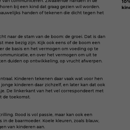
r van communiceren. Zwaaiende handen in de
10%
hel
n horen bij een kind dat graag gezien wil worden.
kin
lie
auwelijks handen of tekenen die dicht tegen het
Ure
vee
voo
Dow
den
via:
amb
eva
ht naar de stam van de boom: de groei. Dat is dan
ant
id=
t mee bezig zijn. Kijk ook eens of de boom een
goo
over de basis en het vermogen om voeding op te
hap
communicatie, en over het vermogen om uit te
kin
ten duiden op ontwikkeling, op vrucht afwerpen.
met
bee
van
entraal. Kinderen tekenen daar vaak wat voor hen
voe
 jonge kinderen daar zichzelf, en later kan dat ook
won
sje. De linkerkant van het vel correspondeert met
en 
t de toekomst.
KII
rilling. Rood is vol passie, maar kan ook een
als in de baarmoeder. Koele kleuren, zoals blauw,
en van kinderen aan.