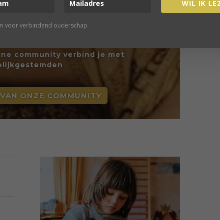
WIL IK LE
rm voor verbindend ouderschap
WORD LID
line community verbind je met
elijkgestemden
 VAN ONZE COMMUNITY