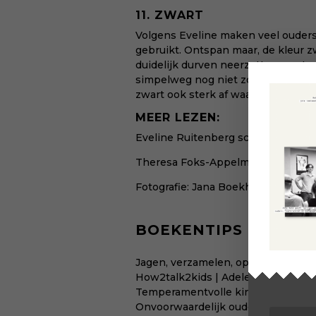
11. ZWART
Volgens Eveline maken veel ouders
gebruikt. Ontspan maar, de kleur z
duidelijk durven neerzetten, opsta
simpelweg nog niet zo veel waarde
zwart ook sterk af waardoor hun cr
MEER LEZEN:
Eveline Ruitenberg schrijft
nog vee
Theresa Foks-Appelman | Kindere
Fotografie:
Jana Boekholt
BOEKENTIPS
Jagen, verzamelen, opvoeden | Mic
How2talk2kids | Adele Faber
Temperamentvolle kinderen | Eva 
Onvoorwaardelijk ouderschap | Alf