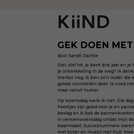
GEK DOEN MET 
door Sandii Zachte
Stel, stel hè, je bent drie jaar en j
je ontwikkeling in de weg? Ik denk v
Sterker nog, ik ben zo’n ouder die 
gekke voorstellen doet. Ik voed nie
maar vanuit humor.
Op woensdag werk ik niet. Die da
Feestjes zijn goed voor je en pa
beslag en ik bak de pannenkoeken
in verwenwoensdag omdat mijn doch
klaarmaakt. Succesnummers waren: 
met boter en muesli met fruit. Mee