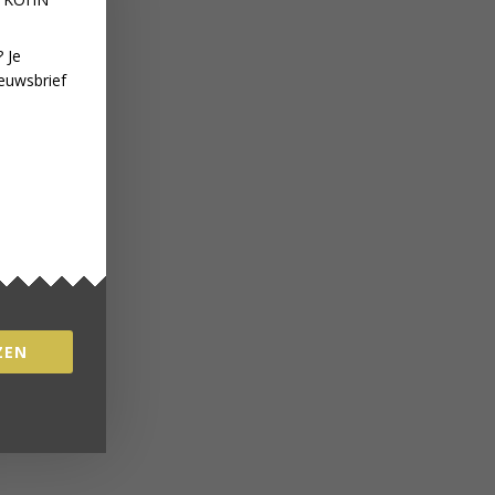
 Je
euwsbrief
ZEN