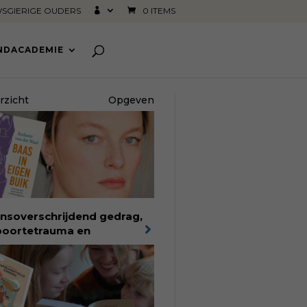
SGIERIGE OUDERS
0 ITEMS
INDACADEMIE
rzicht
Opgeven
nsoverschrijdend gedrag,
oortetrauma en
elijkheid in de
oortezorg:
in Baas in eigen
k verbindt filosoof en
edvrouw Rodante van der
l persoonlijke ervaringen