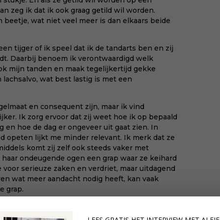
 stukje. En als ze getild wil worden op een
met
an zeg ik dat ik ook graag getild wil worden.
bee
n beetje, wat niet veel meer is dan elkaars beide
van
voe
een tijger of ik speel dat ik de tandarts ben en zij
won
dt. Daarbij benoem ik verontwaardigd welk
en 
ok mijn tanden en maak tegelijkertijd gekke
KII
 lachsalvo, wat best lastig is met een
egelmaat
en consequent zijn, maar ik vind
ker. Ik zorg ervoor dat zij weet hoe ik op bepaald
g en hoe de dag er ongeveer uit gaat zien. In
 opeten lijkt me minder relevant. Ik merk dat ze
middels komt zij zelf ook steeds vaker met
t haar ondeugende ogen een grap waar ze keihard
e voor serieuze zaken en verdriet, maar uitdagend
ven wat meer aandacht nodig heeft, kan vaak
e grap.
dat doet ons goed. Kortom: doe gekke dingen met
LEES GRATIS HET INTERVIEW M
ET ALFI