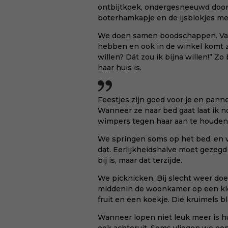
ontbijtkoek, ondergesneeuwd door
boterhamkapje en de ijsblokjes met
We doen samen boodschappen. Van
hebben en ook in de winkel komt ze
willen? Dát zou ik bijna willen!” Z
haar huis is.
Feestjes zijn goed voor je en pan
Wanneer ze naar bed gaat laat ik n
wimpers tegen haar aan te houden
We springen soms op het bed, en vo
dat. Eerlijkheidshalve moet gezegd
bij is, maar dat terzijde.
We picknicken. Bij slecht weer doe
middenin de woonkamer op een klee
fruit en een koekje. Die kruimels 
Wanneer lopen niet leuk meer is h