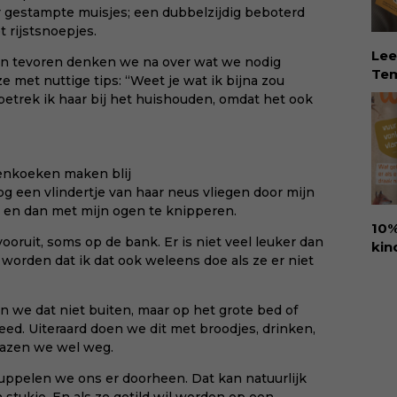
aan
 gestampte muisjes; een dubbelzijdig beboterd
int
 rijstsnoepjes.
rec
Lee
 tevoren denken we na over wat we nodig
col
Tem
 met nuttige tips: “Weet je wat ik bijna zou
zor
dé 
o betrek ik haar bij het huishouden, omdat het ook
beg
Eva
vru
Tem
Koo
vin
sin
erv
nenkoeken maken blij
dit
ver
og een vlindertje van haar neus vliegen door mijn
rec
 en dan met mijn ogen te knipperen.
Eva
10%
hel
oruit, soms op de bank. Er is niet veel leuker dan
kin
lie
 worden dat ik dat ook weleens doe als ze er niet
Ure
vee
voo
Dow
den
n we dat niet buiten, maar op het grote bed of
via:
amb
d. Uiteraard doen we dit met broodjes, drinken,
eva
ant
blazen we wel weg.
id=
goo
hap
uppelen we ons er doorheen. Dat kan natuurlijk
kin