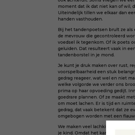
ook achteruit. Soms vliegen we een
moment dat ik dat niet kan of wil, d
Uiteindelijk tillen we elkaar dan ee
handen vasthouden.
Bij het
tandenpoetsen
brult ze als 
de mevrouw die gecontroleerd wor
voedsel ik tegenkom. Of ik poets o
geluiden. Dat resulteert vaak in een
tandenborstel in je mond.
Je kunt je druk maken over
rust, r
voorspelbaarheid een stuk belangrij
gedrag reageer, wat wel en niet ma
welke volgorde we verder ons brood
prima op haar opvoeding gedijt. In
goedrare plannen. Of ze maakt me
om moet lachen. Er is tijd en ruimt
gedrag, dat vaak betekent dat ze e
omgebogen worden met een flauw
We maken veel lachkilometers en 
je kind. Omdat het kan.