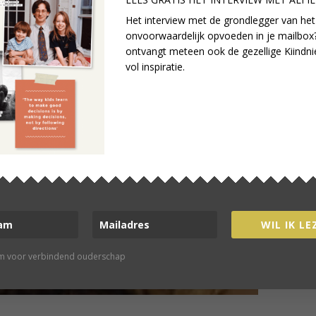
Het interview met de grondlegger van het
onvoorwaardelijk opvoeden in je mailbox?
ontvangt meteen ook de gezellige Kiindni
vol inspiratie.
healeen Doucleff
Bronsveld
ie Kohn
WORD LID
line community verbind je met
elijkgestemden
WIL IK LE
rm voor verbindend ouderschap
 VAN ONZE COMMUNITY