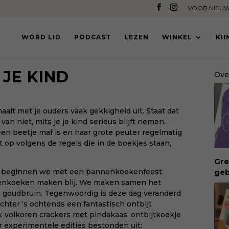
VOOR NIEUW
WORD LID
PODCAST
LEZEN
WINKEL
KI
JE KIND
Ove
e haalt met je ouders vaak gekkigheid uit. Staat dat
an niet, mits je je kind serieus blijft nemen.
een beetje maf is en haar grote peuter regelmatig
t op volgens de regels die in de boekjes staan,
Gre
geb
g beginnen we met een pannenkoekenfeest.
ong
nnenkoeken maken blij. We maken samen het
geb
 goudbruin. Tegenwoordig is deze dag veranderd
bui
ter ‘s ochtends een fantastisch ontbijt
vro
volkoren crackers met pindakaas; ontbijtkoekje
Waa
r experimentele edities bestonden uit: