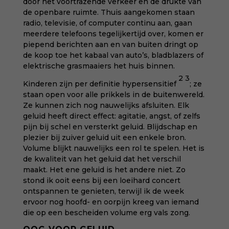
door het voortrazende verkeer en de drukte van
de openbare ruimte. Thuis aangekomen staan
radio, televisie, of computer continu aan, gaan
meerdere telefoons tegelijkertijd over, komen er
piepend berichten aan en van buiten dringt op
de koop toe het kabaal van auto’s, bladblazers of
elektrische grasmaaiers het huis binnen.
2
3
Kinderen zijn per definitie hypersensitief
; ze
staan open voor alle prikkels in de buitenwereld.
Ze kunnen zich nog nauwelijks afsluiten. Elk
geluid heeft direct effect: agitatie, angst, of zelfs
pijn bij schel en versterkt geluid. Blijdschap en
plezier bij zuiver geluid uit een enkele bron.
Volume blijkt nauwelijks een rol te spelen. Het is
de kwaliteit van het geluid dat het verschil
maakt. Het ene geluid is het andere niet. Zo
stond ik ooit eens bij een loeihard concert
ontspannen te genieten, terwijl ik de week
ervoor nog hoofd- en oorpijn kreeg van iemand
die op een bescheiden volume erg vals zong.