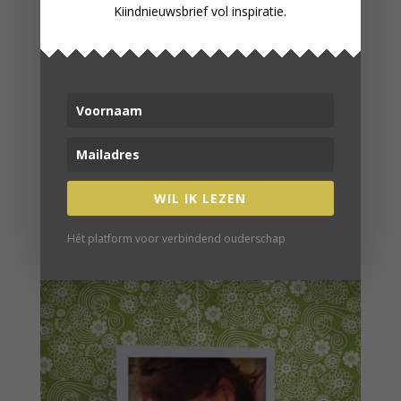
Kiindnieuwsbrief vol inspiratie.
WORD LID
In onze fijne online community
verbind je met gelijkgestemden
WORD LID VAN ONZE
COMMUNITY
WIL IK LEZEN
VERDER LEZEN
Hét platform voor verbindend ouderschap