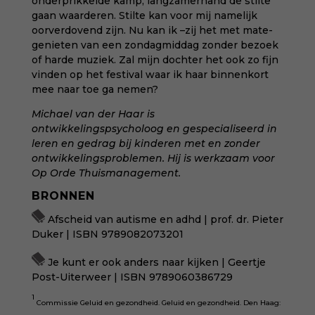
onderprikkelde kamp, langzamerhand de stilte
gaan waarderen. Stilte kan voor mij namelijk
oorverdovend zijn. Nu kan ik –zij het met mate-
genieten van een zondagmiddag zonder bezoek
of harde muziek. Zal mijn dochter het ook zo fijn
vinden op het festival waar ik haar binnenkort
mee naar toe ga nemen?
Michael van der Haar i
s
ontwikkelingspsycholoog en gespecialiseerd in
leren en gedrag bij kinderen met en zonder
ontwikkelingsproblemen. Hij is werkzaam voor
Op Orde Thuismanagement
.
BRONNEN
Afscheid van autisme en adhd | prof. dr. Pieter
Duker | ISBN 9789082073201
Je kunt er ook anders naar kijken | Geertje
Post-Uiterweer | ISBN 9789060386729
1
Commissie Geluid en gezondheid. Geluid en gezondheid. Den Haag: