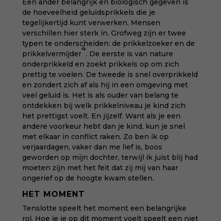
Een ander belangrijk en biologisch gegeven is
de hoeveelheid geluidsprikkels die je
tegelijkertijd kunt verwerken. Mensen
verschillen hier sterk in. Grofweg zijn er twee
typen te onderscheiden: de prikkelzoeker en de
4
prikkelvermijder
.
De eerste is van nature
onderprikkeld en zoekt prikkels op om zich
prettig te voelen. De tweede is snel overprikkeld
en zondert zich af als hij in een omgeving met
veel geluid is. Het is als ouder van belang te
ontdekken bij welk prikkelniveau je kind zich
het prettigst voelt. En jijzelf. Want als je een
andere voorkeur hebt dan je kind, kun je snel
met elkaar in conflict raken. Zo ben ik op
verjaardagen, vaker dan me lief is, boos
geworden op mijn dochter, terwijl ik juist blij had
moeten zijn met het feit dat zij mij van haar
ongerief op de hoogte kwam stellen.
HET MOMENT
Tenslotte speelt het moment een belangrijke
rol. Hoe je je op dit moment voelt speelt een niet