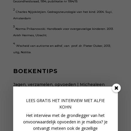
Gezondheidsraad, 1994; publikatie nr
1994/15
2
Charles Njijokiktjien. Gedragsneurologie van het kind. 2004. Suyi,
Amsterdam
3
Norma Prikanowski. Handboek voor overgevoelige kinderen. 2013.
Ankh Hermes, Utrecht.
4
‘Afscheid van autisme en adhd’,
van prof. dr. Pieter Duker, 2013;
uitg, Notitia.
BOEKENTIPS
Jagen, verzamelen, opvoeden | Michealeen
Doucleff
How2talk2kids | Adele Faber
LEES GRATIS HET INTERVIEW M
ET ALFIE
Temperamentvolle kinderen | Eva Bronsveld
KOHN
Onvoorwaardelijk ouderschap | Alfie Kohn
Het interview met de grondlegger van het
onvoorwaardelijk opvoeden in je mailbox? Je
ontvangt meteen ook de gezellige