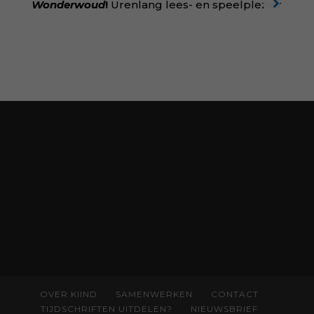
Wonderwoud
!
Urenlang lees- en speelplezier
voor dromers, doeners en denkers.
Wonderwoud is het ambachtelijk gemaakte
antwoord op alle snelle gooimaarweg-
boekjes en hapsnap-filmpjes. Het mooiste
kindertijdschrift van Nederland; met liefde en
kunde voor taal, beeld en tekeningen die
spat van elke pagina. Dat vóel je. Dat voelt je
kind. Abonneer via
wonderwoud.nl/abonneren**
en krijg 10%
korting met code:
KIIND10
OVER KIIND
SAMENWERKEN
CONTACT
TIJDSCHRIFTEN UITDELEN?
NIEUWSBRIEF