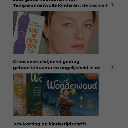
Temperamentvolle Kinderen
: dé bestseller
van pedagoog Eva Bronsveld. In het boek
Temperamentvolle kinderen vind je 25 jaar
aan kennis en ervaring. Met ruim 50.000
verkochte exemplaren met recht een
bestseller, waarmee Eva veel gezinnen heeft
kunnen helpen. Ze schrijft met een
liefdevolle kijk op kinderen en veel begrip
voor ouders. Download het hoofdstuk gratis
via:
evabronsveld.plugandpay.nl/r?
Grensoverschrijdend gedrag,
id=ZcYxEBJH
geboortetrauma en ongelijkheid in de
geboortezorg:
in Baas in eigen buik verbindt
filosoof en vroedvrouw Rodante van der Waal
persoonlijke ervaringen aan structureel
onrecht en introduceert ze reproductieve
rechtvaardigheid als een collectieve, radicale
praktijk van zorg. Voor iedereen die wil
begrijpen wat er speelt rond vruchtbaarheid
en geboorte. Koop het boek via
singeluitgeverijen.nl/nijgh-van-
10% korting op kindertijdschrift
ditmar/boek/baas-in-eigen-buik