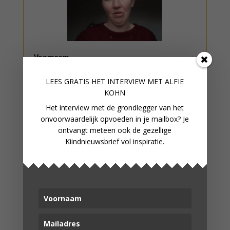
Voornaam
LEES GRATIS HET INTERVIEW M
ET ALFIE
KOHN
Mailadres*
Het interview met de grondlegger van het
onvoorwaardelijk opvoeden in je mailbox? Je
ontvangt meteen ook de gezellige
Kiindnieuwsbrief vol inspiratie.
Kom maar op
AL GEHOORD OVER ONS
MEMBERSHIP? JE BENT WELKOM IN
DE KIINDSPEELTUIN!