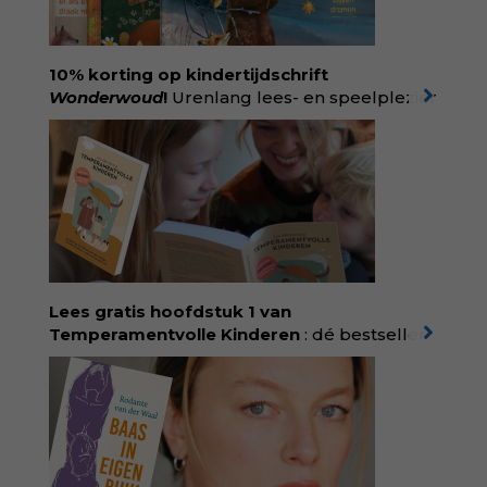
10% korting op kindertijdschrift
Wonderwoud
!
Urenlang lees- en speelplezier
voor dromers, doeners en denkers.
Wonderwoud is het ambachtelijk gemaakte
antwoord op alle snelle gooimaarweg-
boekjes en hapsnap-filmpjes. Het mooiste
kindertijdschrift van Nederland; met liefde en
kunde voor taal, beeld en tekeningen die
spat van elke pagina. Dat vóel je. Dat voelt je
kind. Abonneer via
wonderwoud.nl/abonneren**
en krijg 10%
Lees gratis hoofdstuk 1 van
korting met code:
KIIND10
Temperamentvolle Kinderen
: dé bestseller
van pedagoog Eva Bronsveld. In het boek
Temperamentvolle kinderen vind je 25 jaar
aan kennis en ervaring. Met ruim 50.000
verkochte exemplaren met recht een
bestseller, waarmee Eva veel gezinnen heeft
kunnen helpen. Ze schrijft met een