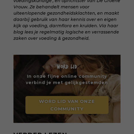
voedingskundige’, en oprichtster van
De Groene
Vrouw
. Ze behandelt mensen voor
uiteenlopende gezondheidsklachten, en maakt
daarbij gebruik van haar kennis over en eigen
kijk op voeding, darmflora en kruiden. Via haar
blog
lees je regelmatig logische en verrassende
zaken over voeding & gezondheid.
WORD LID
In onze fijne online community
verbind je met gelijkgestemden
WORD LID VAN ONZE
COMMUNITY