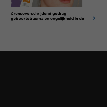
liefdevolle kijk op kinderen en veel begrip
voor ouders. Download het hoofdstuk gratis
via:
evabronsveld.plugandpay.nl/r?
Grensoverschrijdend gedrag,
id=ZcYxEBJH
geboortetrauma en ongelijkheid in de
geboortezorg:
in Baas in eigen buik verbindt
filosoof en vroedvrouw Rodante van der Waal
persoonlijke ervaringen aan structureel
onrecht en introduceert ze reproductieve
rechtvaardigheid als een collectieve, radicale
praktijk van zorg. Voor iedereen die wil
begrijpen wat er speelt rond vruchtbaarheid
en geboorte. Koop het boek via
singeluitgeverijen.nl/nijgh-van-
ditmar/boek/baas-in-eigen-buik