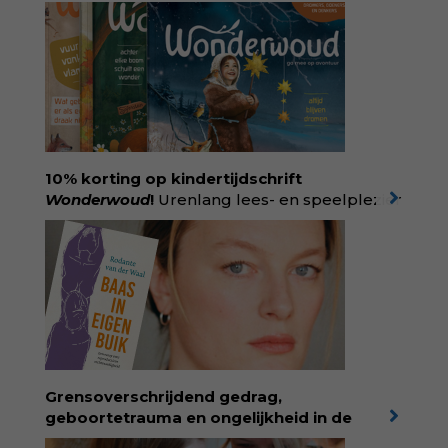
10% korting op kindertijdschrift
Wonderwoud
!
Urenlang lees- en speelplezier
voor dromers, doeners en denkers.
Wonderwoud is het ambachtelijk gemaakte
antwoord op alle snelle gooimaarweg-
boekjes en hapsnap-filmpjes. Het mooiste
kindertijdschrift van Nederland; met liefde en
kunde voor taal, beeld en tekeningen die
spat van elke pagina. Dat vóel je. Dat voelt je
kind. Abonneer via
wonderwoud.nl/abonneren**
en krijg 10%
Grensoverschrijdend gedrag,
korting met code:
KIIND10
geboortetrauma en ongelijkheid in de
geboortezorg:
in Baas in eigen buik verbindt