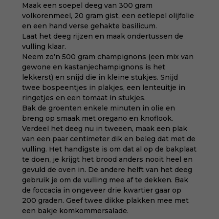
Maak een soepel deeg van 300 gram
volkorenmeel, 20 gram gist, een eetlepel olijfolie
en een hand verse gehakte basilicum.
Laat het deeg rijzen en maak ondertussen de
vulling klaar.
Neem zo’n 500 gram champignons (een mix van
gewone en kastanjechampignons is het
lekkerst) en snijd die in kleine stukjes. Snijd
twee bospeentjes in plakjes, een lenteuitje in
ringetjes en een tomaat in stukjes.
Bak de groenten enkele minuten in olie en
breng op smaak met oregano en knoflook.
Verdeel het deeg nu in tweeen, maak een plak
van een paar centimeter dik en beleg dat met de
vulling. Het handigste is om dat al op de bakplaat
te doen, je krijgt het brood anders nooit heel en
gevuld de oven in. De andere helft van het deeg
gebruik je om de vulling mee af te dekken. Bak
de foccacia in ongeveer drie kwartier gaar op
200 graden. Geef twee dikke plakken mee met
een bakje komkommersalade.