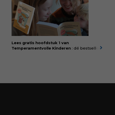
filosoof en vroedvrouw Rodante van der Waal
persoonlijke ervaringen aan structureel
onrecht en introduceert ze reproductieve
rechtvaardigheid als een collectieve, radicale
praktijk van zorg. Voor iedereen die wil
begrijpen wat er speelt rond vruchtbaarheid
en geboorte. Koop het boek via
singeluitgeverijen.nl/nijgh-van-
Lees gratis hoofdstuk 1 van
ditmar/boek/baas-in-eigen-buik
Temperamentvolle Kinderen
: dé bestseller
van pedagoog Eva Bronsveld. In het boek
Temperamentvolle kinderen vind je 25 jaar
aan kennis en ervaring. Met ruim 50.000
verkochte exemplaren met recht een
bestseller, waarmee Eva veel gezinnen heeft
kunnen helpen. Ze schrijft met een
liefdevolle kijk op kinderen en veel begrip
voor ouders. Download het hoofdstuk gratis
via:
evabronsveld.plugandpay.nl/r?
id=ZcYxEBJH