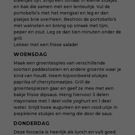
steeltjes fijn. Snijd een tomaat in kleine stukjes
en bak die samen met een lenteuitje. Vul de
portobello’s met het mengsel en leg er dan
plakjes brie overheen. Bestrooi de portobello’s
met walnoten en breng op smaak met tijm,
peper en zout. Leg ze dan tien minuten onder de
grill.
Lekker met een frisse salade!
WOENSDAG
Maak een groentespies van verschillende
soorten paddestoelen en andere groente waar je
kind van houdt. Neem bijvoorbeeld stukjes
paprika of cherrytomaatjes. Grill de
groentespiezen gaar en geef ze mee met een
bakje frisse dipsaus. Meng hiervoor 3 delen
mayonaise met 1 deel volle yoghurt en 1 deel
water. Snijd twee augurken en een rood uitje in
piepkleine stukjes en meng die door de saus.
DONDERDAG
Deze foccacia is heerlijk als lunch en vult goed.