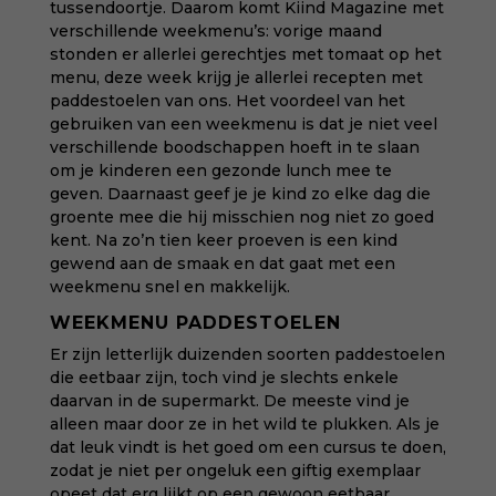
tussendoortje. Daarom komt Kiind Magazine met
verschillende weekmenu’s: vorige maand
stonden er allerlei gerechtjes met tomaat op het
menu, deze week krijg je allerlei recepten met
paddestoelen van ons. Het voordeel van het
gebruiken van een weekmenu is dat je niet veel
verschillende boodschappen hoeft in te slaan
om je kinderen een gezonde lunch mee te
geven. Daarnaast geef je je kind zo elke dag die
groente mee die hij misschien nog niet zo goed
kent. Na zo’n tien keer proeven is een kind
gewend aan de smaak en dat gaat met een
weekmenu snel en makkelijk.
WEEKMENU PADDESTOELEN
Er zijn letterlijk duizenden soorten paddestoelen
die eetbaar zijn, toch vind je slechts enkele
daarvan in de supermarkt. De meeste vind je
alleen maar door ze in het wild te plukken. Als je
dat leuk vindt is het goed om een cursus te doen,
zodat je niet per ongeluk een giftig exemplaar
opeet dat erg lijkt op een gewoon eetbaar