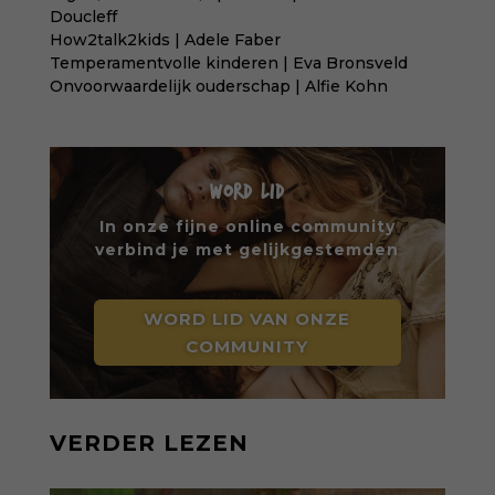
Doucleff
How2talk2kids | Adele Faber
Temperamentvolle kinderen | Eva Bronsveld
Onvoorwaardelijk ouderschap | Alfie Kohn
WORD LID
In onze fijne online community
verbind je met gelijkgestemden
WORD LID VAN ONZE
COMMUNITY
VERDER LEZEN