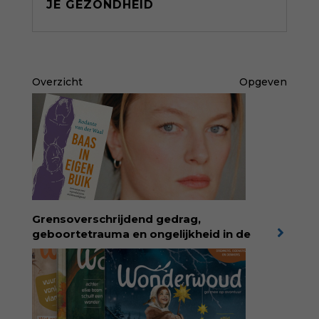
JE GEZONDHEID
Overzicht
Opgeven
Grensoverschrijdend gedrag,
geboortetrauma en ongelijkheid in de
geboortezorg:
in Baas in eigen buik verbindt
filosoof en vroedvrouw Rodante van der Waal
persoonlijke ervaringen aan structureel
onrecht en introduceert ze reproductieve
rechtvaardigheid als een collectieve, radicale