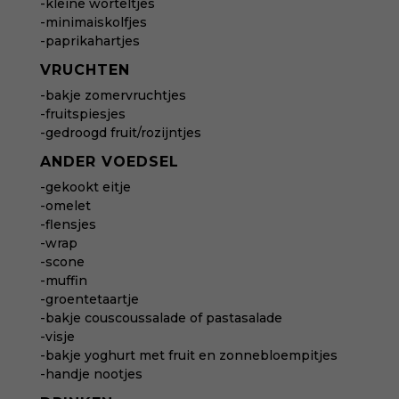
-kleine worteltjes
-minimaiskolfjes
-paprikahartjes
VRUCHTEN
-bakje zomervruchtjes
-fruitspiesjes
-gedroogd fruit/rozijntjes
ANDER VOEDSEL
-gekookt eitje
-omelet
-flensjes
-wrap
-scone
-muffin
-groentetaartje
-bakje couscoussalade of pastasalade
-visje
-bakje yoghurt met fruit en zonnebloempitjes
-handje nootjes