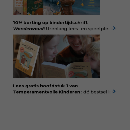
praktijk van zorg. Voor iedereen die wil
begrijpen wat er speelt rond vruchtbaarheid
en geboorte. Koop het boek via
singeluitgeverijen.nl/nijgh-van-
10% korting op kindertijdschrift
ditmar/boek/baas-in-eigen-buik
Wonderwoud
!
Urenlang lees- en speelplezier
voor dromers, doeners en denkers.
Wonderwoud is het ambachtelijk gemaakte
antwoord op alle snelle gooimaarweg-
boekjes en hapsnap-filmpjes. Het mooiste
kindertijdschrift van Nederland; met liefde en
kunde voor taal, beeld en tekeningen die
spat van elke pagina. Dat vóel je. Dat voelt je
kind. Abonneer via
wonderwoud.nl/abonneren**
en krijg 10%
Lees gratis hoofdstuk 1 van
korting met code:
KIIND10
Temperamentvolle Kinderen
: dé bestseller
van pedagoog Eva Bronsveld. In het boek
Temperamentvolle kinderen vind je 25 jaar
aan kennis en ervaring. Met ruim 50.000
verkochte exemplaren met recht een
bestseller, waarmee Eva veel gezinnen heeft
kunnen helpen. Ze schrijft met een