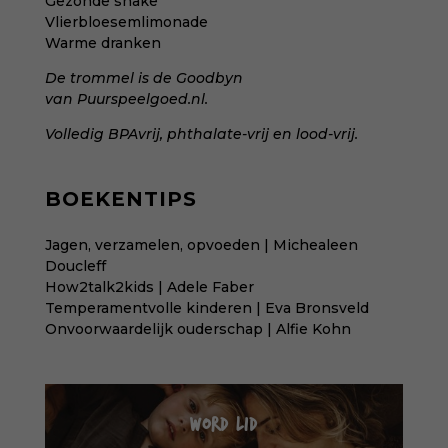
Gezonde shake
Vlierbloesemlimonade
Warme dranken
De trommel is de Goodbyn
van
Puurspeelgoed.nl
.
Volledig BPAvrij, phthalate-vrij en lood-vrij.
BOEKENTIPS
Jagen, verzamelen, opvoeden | Michealeen
Doucleff
How2talk2kids | Adele Faber
Temperamentvolle kinderen | Eva Bronsveld
Onvoorwaardelijk ouderschap | Alfie Kohn
WORD LID