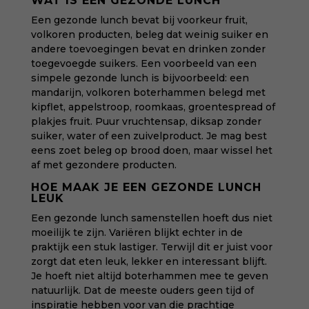
WAT IS EEN GEZONDE LUNCH
Een gezonde lunch bevat bij voorkeur fruit,
volkoren producten,
beleg
dat weinig suiker en
andere toevoegingen bevat en drinken zonder
toegevoegde suikers. Een voorbeeld van een
simpele gezonde lunch is bijvoorbeeld: een
mandarijn, volkoren boterhammen belegd met
kipflet, appelstroop, roomkaas, groentespread of
plakjes fruit. Puur vruchtensap, diksap zonder
suiker, water of een zuivelproduct. Je mag best
eens zoet beleg op brood doen, maar wissel het
af met gezondere producten.
HOE MAAK JE EEN GEZONDE LUNCH
LEUK
Een gezonde lunch samenstellen hoeft dus niet
moeilijk te zijn. Variëren blijkt echter in de
praktijk een stuk lastiger. Terwijl dit er juist voor
zorgt dat eten leuk, lekker en interessant blijft.
Je hoeft niet altijd boterhammen mee te geven
natuurlijk. Dat de meeste ouders geen tijd of
inspiratie hebben voor van die prachtige