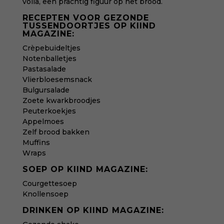
voila, een prachtig figuur op het brood.
RECEPTEN VOOR GEZONDE
TUSSENDOORTJES OP KIIND
MAGAZINE:
Crèpebuideltjes
Notenballetjes
Pastasalade
Vlierbloesemsnack
Bulgursalade
Zoete kwarkbroodjes
Peuterkoekjes
Appelmoes
Zelf brood bakken
Muffins
Wraps
SOEP OP KIIND MAGAZINE:
Courgettesoep
Knollensoep
DRINKEN OP KIIND MAGAZINE: