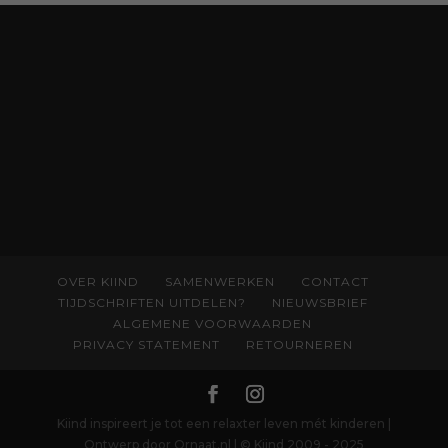
liefdevolle kijk op kinderen en veel begrip
voor ouders. Download het hoofdstuk gratis
via:
evabronsveld.plugandpay.nl/r?
id=ZcYxEBJH
OVER KIIND
SAMENWERKEN
CONTACT
TIJDSCHRIFTEN UITDELEN?
NIEUWSBRIEF
ALGEMENE VOORWAARDEN
PRIVACY STATEMENT
RETOURNEREN
Kiind inspireert je tot een relaxter leven mét kinderen |
Ontwerp door Ornaat.nl | © Kiind 2009 - 2025