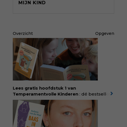
MIJN KIND
Overzicht
Opgeven
Lees gratis hoofdstuk 1 van
Temperamentvolle Kinderen
: dé bestseller
van pedagoog Eva Bronsveld. In het boek
Temperamentvolle kinderen vind je 25 jaar
aan kennis en ervaring. Met ruim 50.000
verkochte exemplaren met recht een
bestseller, waarmee Eva veel gezinnen heeft