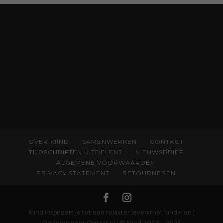
spat van elke pagina. Dat vóel je. Dat voelt je
kind. Abonneer via
wonderwoud.nl/abonneren**
en krijg 10%
korting met code:
KIIND10
OVER KIIND
SAMENWERKEN
CONTACT
TIJDSCHRIFTEN UITDELEN?
NIEUWSBRIEF
ALGEMENE VOORWAARDEN
PRIVACY STATEMENT
RETOURNEREN
Kiind inspireert je tot een relaxter leven mét kinderen |
Ontwerp door Ornaat.nl | © Kiind 2009 - 2025