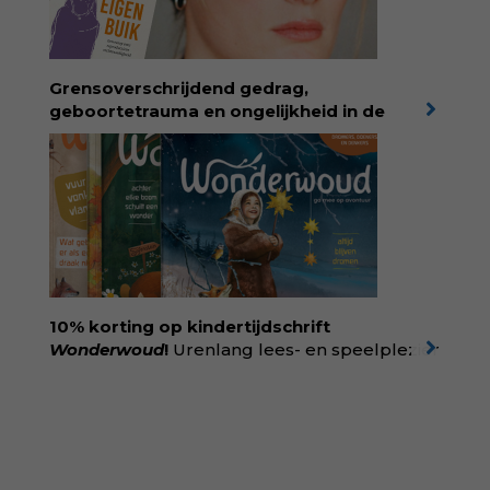
kunnen helpen. Ze schrijft met een
liefdevolle kijk op kinderen en veel begrip
voor ouders. Download het hoofdstuk gratis
via:
evabronsveld.plugandpay.nl/r?
Grensoverschrijdend gedrag,
id=ZcYxEBJH
geboortetrauma en ongelijkheid in de
geboortezorg:
in Baas in eigen buik verbindt
filosoof en vroedvrouw Rodante van der Waal
persoonlijke ervaringen aan structureel
onrecht en introduceert ze reproductieve
rechtvaardigheid als een collectieve, radicale
praktijk van zorg. Voor iedereen die wil
begrijpen wat er speelt rond vruchtbaarheid
en geboorte. Koop het boek via
singeluitgeverijen.nl/nijgh-van-
10% korting op kindertijdschrift
ditmar/boek/baas-in-eigen-buik
Wonderwoud
!
Urenlang lees- en speelplezier
voor dromers, doeners en denkers.
Wonderwoud is het ambachtelijk gemaakte
antwoord op alle snelle gooimaarweg-
boekjes en hapsnap-filmpjes. Het mooiste
kindertijdschrift van Nederland; met liefde en
kunde voor taal, beeld en tekeningen die