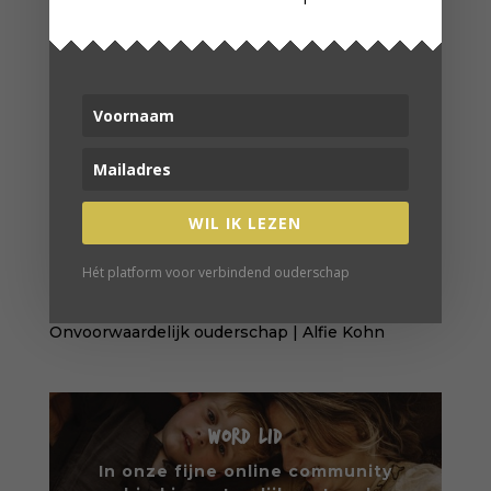
BOEKENTIPS
WIL IK LEZEN
Jagen, verzamelen, opvoeden | Michealeen
Doucleff
Hét platform voor verbindend ouderschap
How2talk2kids | Adele Faber
Temperamentvolle kinderen | Eva Bronsveld
Onvoorwaardelijk ouderschap | Alfie Kohn
WORD LID
In onze fijne online community