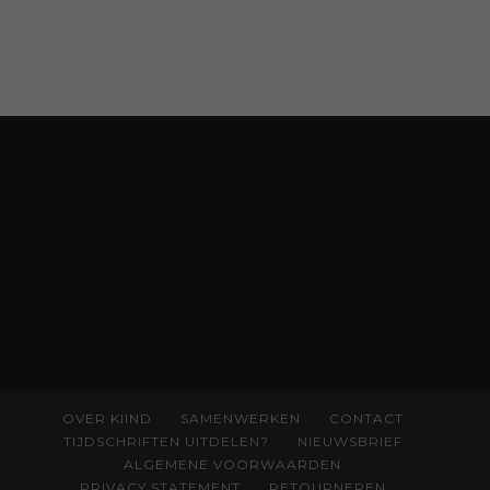
filosoof en vroedvrouw Rodante van der Waal
persoonlijke ervaringen aan structureel
onrecht en introduceert ze reproductieve
rechtvaardigheid als een collectieve, radicale
praktijk van zorg. Voor iedereen die wil
begrijpen wat er speelt rond vruchtbaarheid
en geboorte. Koop het boek via
singeluitgeverijen.nl/nijgh-van-
ditmar/boek/baas-in-eigen-buik
OVER KIIND
SAMENWERKEN
CONTACT
TIJDSCHRIFTEN UITDELEN?
NIEUWSBRIEF
ALGEMENE VOORWAARDEN
PRIVACY STATEMENT
RETOURNEREN