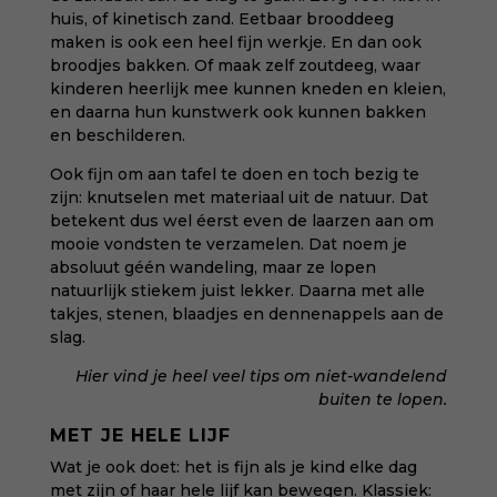
huis, of
kinetisch zand
. Eetbaar brooddeeg
maken is ook een heel fijn werkje. En dan ook
broodjes bakken. Of
maak zelf zoutdeeg
, waar
kinderen heerlijk mee kunnen kneden en kleien,
en daarna hun kunstwerk ook kunnen bakken
en beschilderen.
Ook fijn om aan tafel te doen en toch bezig te
zijn: knutselen met materiaal uit de natuur. Dat
betekent dus wel éerst even de laarzen aan om
mooie vondsten te verzamelen. Dat noem je
absoluut géén wandeling, maar ze lopen
natuurlijk stiekem juist lekker. Daarna met alle
takjes, stenen, blaadjes en dennenappels aan de
slag.
Hier vind je heel veel
tips om niet-wandelend
buiten te lopen
.
MET JE HELE LIJF
Wat je ook doet: het is fijn als je kind elke dag
met zijn of haar hele lijf kan bewegen. Klassiek: