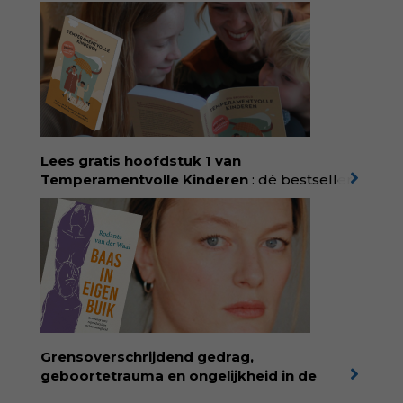
voor dromers, doeners en denkers.
Wonderwoud is het ambachtelijk gemaakte
antwoord op alle snelle gooimaarweg-
boekjes en hapsnap-filmpjes. Het mooiste
kindertijdschrift van Nederland; met liefde en
kunde voor taal, beeld en tekeningen die
spat van elke pagina. Dat vóel je. Dat voelt je
kind. Abonneer via
wonderwoud.nl/abonneren**
en krijg 10%
Lees gratis hoofdstuk 1 van
korting met code:
KIIND10
Temperamentvolle Kinderen
: dé bestseller
van pedagoog Eva Bronsveld. In het boek
Temperamentvolle kinderen vind je 25 jaar
aan kennis en ervaring. Met ruim 50.000
verkochte exemplaren met recht een
bestseller, waarmee Eva veel gezinnen heeft
kunnen helpen. Ze schrijft met een
liefdevolle kijk op kinderen en veel begrip
voor ouders. Download het hoofdstuk gratis
via:
evabronsveld.plugandpay.nl/r?
Grensoverschrijdend gedrag,
id=ZcYxEBJH
geboortetrauma en ongelijkheid in de
geboortezorg:
in Baas in eigen buik verbindt