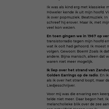
Ik was als kind erg met klassieke 
Höweler kende ik uit mijn hoofd. Vi
ik over popmuziek. Beatmuziek. In
schreef hij erover. Maar ik, met mi
veel kon wezen.
En toen gingen we in 1967 op ver
transistorradio tegen mijn hoofd en
wat ik ooit had gehoord. Ik moest
volgen. Gewoon: Boem! Zoals ik dat
andere. Bijna manisch, alleen dat
waren niet meer mogelijk.
Ik liep over het strand van Zand
Golden Earrings op de radio
. En i
als ik over het strand loopt, maar d
Liedjesschrijver.
Voor mij was die ervaring een keer
telde niet meer. Daar begon het. Ik
melancholieke blik over de zee aan