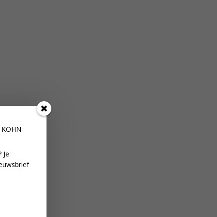
E KOHN
 Je
euwsbrief