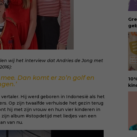
ver
rec
Eva
Gre
hel
geb
lie
ong
vee
geb
Dow
bui
via:
vro
eva
Waa
en wij het interview dat Andries de Jong met
id=
aan
2016):
int
rec
 mee. Dan komt er zo’n golf en
10%
col
gen.’
kin
zor
Ure
beg
n vertaler. Hij werd geboren in Indonesië als het
voo
vru
ers. Op zijn twaalfde verhuisde het gezin terug
den
Koo
t hij met zijn vrouw en hun vier kinderen in
amb
sin
ijn album #stopdetijd met liedjes van een
ant
dit
man van nu.
goo
hap
kin