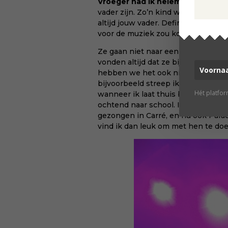
Vroeger had ik helemaal geen ki
vader zijn. Zo’n kind wordt geboren
altijd jouw vader. Definitiever kan 
voor de muziek zou komen.
Ze gaan niet naar een crèche of d
vonden altijd dat ze bij ons moesten
hebben we het ook niet. Voor ons 
bijvoorbeeld streep ik de verjaard
Hét platfo
wanneer ik laat thuis ben na een 
ochtend naar school. Ik neem ze 
gezongen in Carré, en nu ook Paradi
vind ik dan leuk om met hen te do