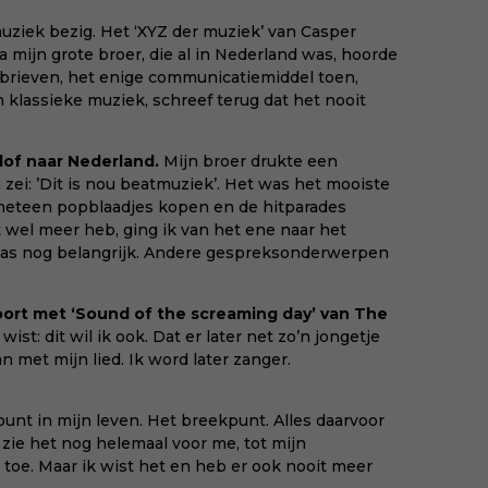
muziek bezig. Het ‘XYZ der muziek’ van Casper
a mijn grote broer, die al in Nederland was, hoorde
 brieven, het enige communicatiemiddel toen,
jn klassieke muziek, schreef terug dat het nooit
lof naar Nederland.
Mijn broer drukte een
 zei: ’Dit is nou beatmuziek’. Het was het mooiste
 meteen popblaadjes kopen en de hitparades
 wel meer heb, ging ik van het ene naar het
 was nog belangrijk. Andere gespreksonderwerpen
voort met ‘Sound of the screaming day’ van The
k wist: dit wil ik ook. Dat er later net zo’n jongetje
an met mijn lied. Ik word later zanger.
punt in mijn leven. Het breekpunt. Alles daarvoor
 zie het nog helemaal voor me, tot mijn
 toe. Maar ik wist het en heb er ook nooit meer