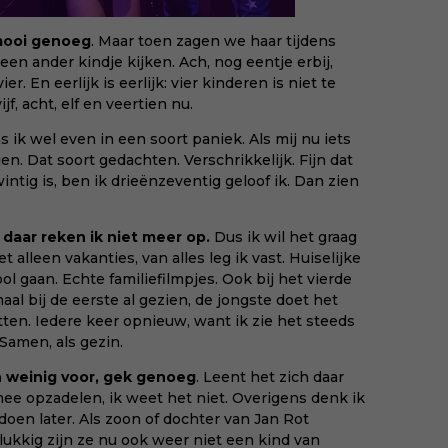
mooi genoeg
. Maar toen zagen we haar tijdens
en ander kindje kijken. Ach, nog eentje erbij,
. En eerlijk is eerlijk: vier kinderen is niet te
jf, acht, elf en veertien nu.
ik wel even in een soort paniek. Als mij nu iets
ien. Dat soort gedachten. Verschrikkelijk. Fijn dat
 twintig is, ben ik drieënzeventig geloof ik. Dan zien
 daar reken ik niet meer op.
Dus ik wil het graag
t alleen vakanties, van alles leg ik vast. Huiselijke
ol gaan. Echte familiefilmpjes. Ook bij het vierde
maal bij de eerste al gezien, de jongste doet het
tten. Iedere keer opnieuw, want ik zie het steeds
. Samen, als gezin.
n weinig voor, gek genoeg
. Leent het zich daar
 mee opzadelen, ik weet het niet. Overigens denk ik
 doen later. Als zoon of dochter van Jan Rot
ukkig zijn ze nu ook weer niet een kind van