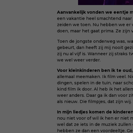
Aanvankelijk vonden we eentje 
een vakantie heel smachtend naar e
zeiden we toen. Nu hebben we er vier
doen, maar het gaat prima. Ze zijn vi
Toen de jongste onderweg was, was 
gebeurt, dan heeft zij mij nooit gez
zij nu al vijf is. Wanneer zij straks
we wel weer verder.
Voor kleinkinderen ben ik te oud,
allemaal meemaken. Ik film veel. Nie
dingen, spelen in de tuin, naar scho
kind film ik door. Al heb ik het alle
weer anders. Daar ga ik dan voor zi
als nieuw. Die filmpjes, dat zijn wij
In mijn liedjes komen de kindere
nou niet voor of wil ik hen er niet
wel dat ze iets in de muziek zullen
hebben ze dan een voordeeltje. Gel