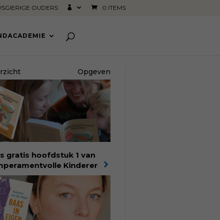
SGIERIGE OUDERS
0 ITEMS
INDACADEMIE
rzicht
Opgeven
s gratis hoofdstuk 1 van
peramentvolle Kinderen
:
bestseller van pedagoog
 Bronsveld. In het boek
peramentvolle kinderen
d je 25 jaar aan kennis en
aring. Met ruim 50.000