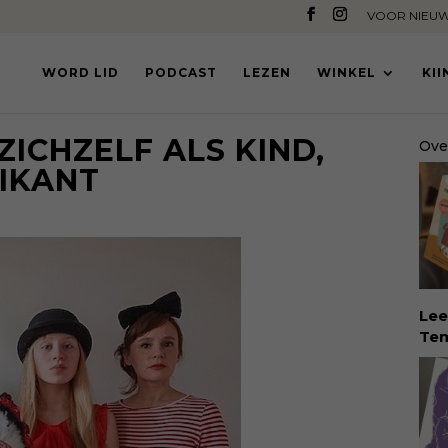
VOOR NIEUW
WORD LID
PODCAST
LEZEN
WINKEL
KI
ZICHZELF ALS KIND,
Ove
IKANT
Lee
Tem
dé 
Eva
Tem
vin
erv