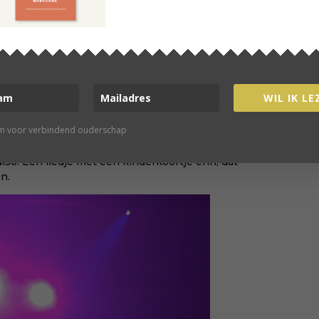
nderwens.
Tot mijn veertigste. Majestueus hoor,
 en dan het besef: wat er ook gebeurt, ik ben voor
het niet. Ik had ook nooit gedacht dat er iets nog
e BSO, dat hebben we ook nooit gedaan. We
 zijn, en wij bij hen. Over de offers die dat vraagt
WIL IK LE
is dat normaal. Met speeldata plannen
agen van de kinderen weg. Dan ben ik thuis. En
rm voor verbindend ouderschap
optreden, breng ik ze evengoed de volgende
ook wel eens mee. We hebben al een keer samen
so. Een liedje met een kinderkoortje erin, dat
en.