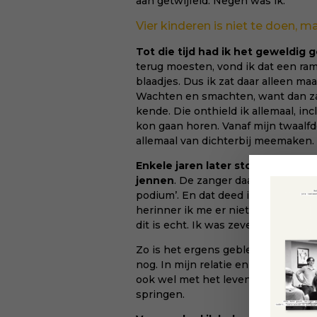
aan getwijfeld. Negen was ik.
Vier kinderen is niet te doen, m
Tot die tijd had ik het geweldig 
terug moesten, vond ik dat een ram
blaadjes. Dus ik zat daar alleen m
Wachten en smachten, want dan zag 
kende. Die onthield ik allemaal, incl
kon gaan horen. Vanaf mijn twaalf
allemaal van dichterbij meemaken.
Enkele jaren later stond ik op e
jennen
. De zanger daagde mij uit: 
podium’. En dat deed ik. Ik riep ‘Tu
herinner ik me er niet zoveel van. 
dit is echt. Ik was zeventien.
Zo is het ergens gebleven. Van bin
nog. In mijn relatie en als vader he
ook wel met het leven mee. Dan ko
springen.