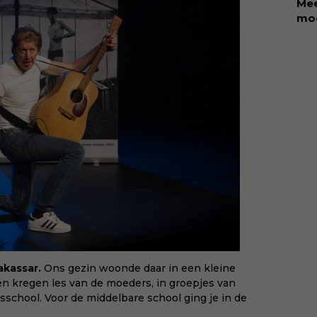
Mee
met
moe
bee
ete
van
kin
voe
Rol
won
sch
en 
dat
KII
aan
neu
oor
mis
maa
mom
via
mee
kiin
akassar.
Ons gezin woonde daar in een kleine
 kregen les van de moeders, in groepjes van
isschool. Voor de middelbare school ging je in de