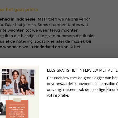
aar het gaat prima.
gehad in Indonesië.
Maar toen we na ons verlof
p. Daar had je niks. Soms stuurden tantes wat
aar te wachten tot we weer terug mochten.
ik in die blaadjes titels van nummers die ik niet
usief de notering, zodat ik er later de muziek bij
de woonden we in Nederland en kon ik het
en camping met een paar vrienden een bandje te
‘Als je het zelf zo goed weet, kom dan op het
LEES GRATIS HET INTERVIEW M
ET ALFI
tti frutti’ en dat bandje begon te spelen. Verder
Het interview met de grondlegger van het
Alleen dat het helemaal te gek was. Toen voelde ik:
onvoorwaardelijk opvoeden in je mailbox?
ontvangt meteen ook de gezellige Kiindni
nen ben ik die jongen van zeventien. Alles kan
vol inspiratie.
rken ik dat ook. Wat dat betreft surfen wij als gezin
mt er zo’n golf en daar moeten we dan op