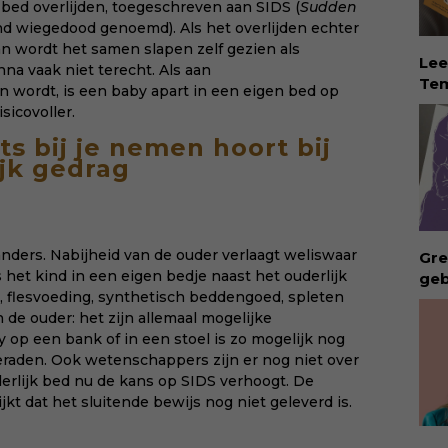
bed overlijden, toegeschreven aan SIDS (
Sudden
goo
and wiegedood genoemd). Als het overlijden echter
hap
dan wordt het samen slapen zelf gezien als
kin
Lee
na vaak niet terecht. Als aan
met
Tem
n wordt, is een baby apart in een eigen bed op
bee
dé 
sicovoller.
van
Eva
voe
ts bij je nemen hoort bij
Tem
won
jk gedrag
vin
en 
erv
KII
ver
rec
Eva
nders. Nabijheid van de ouder verlaagt weliswaar
Gre
hel
s het kind in een eigen bedje naast het ouderlijk
geb
lie
, flesvoeding, synthetisch beddengoed, spleten
ong
vee
 de ouder: het zijn allemaal mogelijke
geb
Dow
y op een bank of in een stoel is zo mogelijk nog
bui
via:
eraden. Ook wetenschappers zijn er nog niet over
vro
eva
derlijk bed nu de kans op SIDS verhoogt. De
Waa
id=
jkt dat het sluitende bewijs nog niet geleverd is.
aan
int
rec