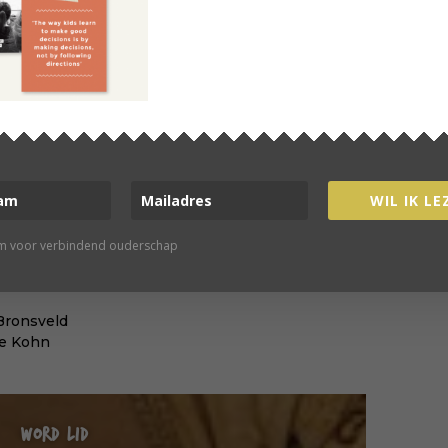
lapen | Medisch Contact
/james_mckenna
.nd.edu/safe-co-sleeping-guidelines
es_mckenna/cosleeping.pdf
 journalist en maker van
KROOST
– Hét platform
p.
WIL IK LE
rm voor verbindend ouderschap
healeen Doucleff
Bronsveld
ie Kohn
WORD LID