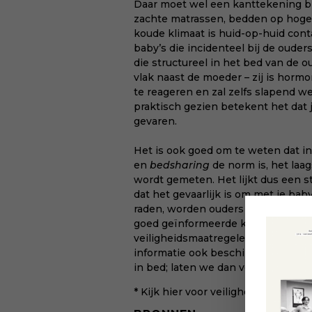
Daar moet wel een kanttekening bij
zachte matrassen, bedden op hoge 
koude klimaat is huid-op-huid conta
baby’s die incidenteel bij de oude
die structureel in het bed van de o
vlak naast de moeder – zij is hormo
te reageren en zal zelfs slapend w
praktisch gezien betekent het dat 
gevaren.
Het is ook goed om te weten dat in
en
bedsharing
de norm is, het laa
wordt gemeten. Het lijkt dus een 
dat het gevaarlijk is om met je baby
raden, worden ouders niet veel wijz
goed geïnformeerde keuze te maken
veiligheidsmaatregelen die genome
informatie ook beschikbaar is. Bijn
in bed; laten we dan vooral zorgen d
* Kijk hier voor
veiligheidsvoorschr