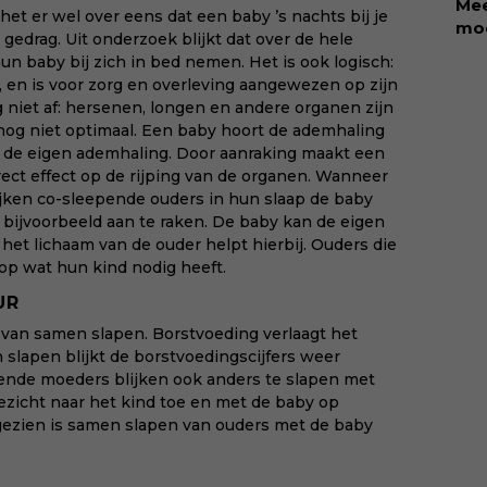
Mee
et er wel over eens dat een baby ’s nachts bij je
col
moe
gedrag. Uit onderzoek blijkt dat over de hele
zor
ete
un baby bij zich in bed nemen. Het is ook logisch:
beg
kin
 en is voor zorg en overleving aangewezen op zijn
vru
Rol
g niet af: hersenen, longen en andere organen zijn
Koo
sch
og niet optimaal. Een baby hoort de ademhaling
sin
dat
 de eigen ademhaling. Door aanraking maakt een
dit
aan
rect effect op de rijping van de organen. Wanneer
neu
jken co-sleepende ouders in hun slaap de baby
oor
 bijvoorbeeld aan te raken. De baby kan de eigen
mis
het lichaam van de ouder helpt hierbij. Ouders die
maa
op wat hun kind nodig heeft.
mom
via
UR
mee
 van samen slapen. Borstvoeding verlaagt het
kiin
 slapen blijkt de borstvoedingscijfers weer
dende moeders blijken ook anders te slapen met
gezicht naar het kind toe en met de baby op
gezien is samen slapen van ouders met de baby