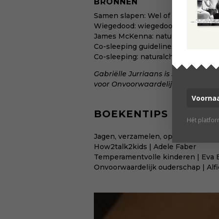
BRONNEN
Samen slapen:
Wel of niet samen s
Wiegedood:
wiegedood.nl/risico
James McKenna:
naturalchild.org
Co-sleeping guidelines:
cosleeping
Co-sleeping:
naturalchild.org/jam
Gabriëlle Jurriaans is schrijver en
voor Onvoorwaardelijk Ouderscha
BOEKENTIPS
Hét platfo
Jagen, verzamelen, opvoeden | Mic
How2talk2kids | Adele Faber
Temperamentvolle kinderen | Eva 
Onvoorwaardelijk ouderschap | Alf