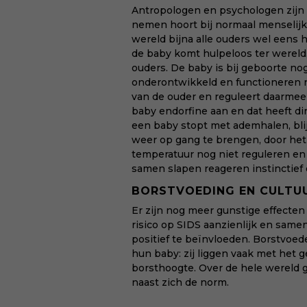
Antropologen en psychologen zijn h
nemen hoort bij normaal menselijk 
wereld bijna alle ouders wel eens h
de baby komt hulpeloos ter wereld,
ouders. De baby is bij geboorte no
onderontwikkeld en functioneren n
van de ouder en reguleert daarmee
baby endorfine aan en dat heeft di
een baby stopt met ademhalen, bli
weer op gang te brengen, door het
temperatuur nog niet reguleren en 
samen slapen reageren instinctief 
BORSTVOEDING EN CULTU
Er zijn nog meer gunstige effecten
risico op SIDS aanzienlijk en samen
positief te beïnvloeden. Borstvoe
hun baby: zij liggen vaak met het 
borsthoogte. Over de hele wereld 
naast zich de norm.