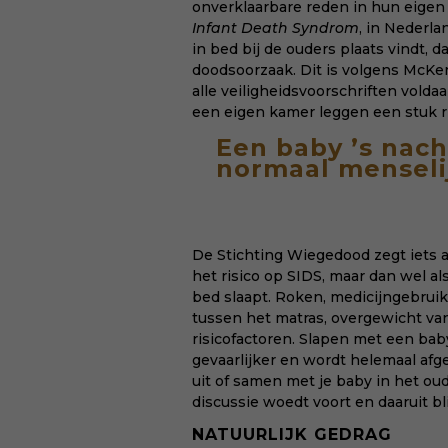
onverklaarbare reden in hun eigen 
Infant Death Syndrom
, in Nederl
in bed bij de ouders plaats vindt, 
doodsoorzaak. Dit is volgens McKen
alle
veiligheidsvoorschriften
voldaa
een eigen kamer leggen een stuk ri
Een baby ’s nach
normaal menseli
De Stichting Wiegedood zegt iets a
het risico op SIDS, maar dan wel al
bed slaapt. Roken, medicijngebruik
tussen het matras, overgewicht van
risicofactoren. Slapen met een bab
gevaarlijker en wordt helemaal afg
uit of samen met je baby in het ou
discussie woedt voort en daaruit bli
NATUURLIJK GEDRAG