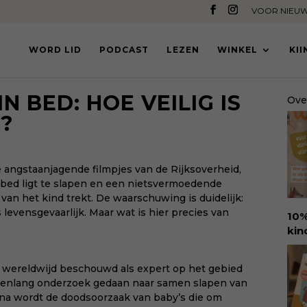
VOOR NIEUW
WORD LID
PODCAST
LEZEN
WINKEL
KI
IN BED: HOE VEILIG IS
Ove
?
e angstaanjagende filmpjes van de Rijksoverheid,
e bed ligt te slapen en een nietsvermoedende
van het kind trekt. De waarschuwing is duidelijk:
levensgevaarlijk. Maar wat is hier precies van
10%
kin
Ure
voo
, wereldwijd beschouwd als expert op het gebied
den
arenlang onderzoek gedaan naar samen slapen van
amb
na wordt de doodsoorzaak van baby’s die om
ant