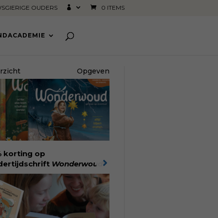
SGIERIGE OUDERS
0 ITEMS
INDACADEMIE
rzicht
Opgeven
 korting op
dertijdschrift
Wonderwoud
!
nlang lees- en speelplezier
r dromers, doeners en
kers. Wonderwoud is het
achtelijk gemaakte
woord op alle snelle