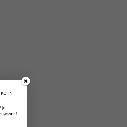
E KOHN
 Je
euwsbrief