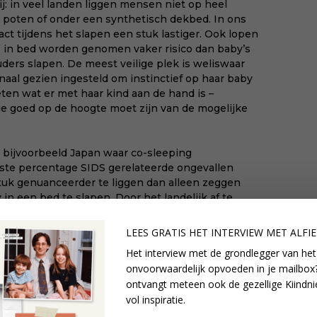
: in veel landen liggen mensen niet op heel
poten of onder een synthetisch dekbed. In ons
ct tijdens het slapen een stuk lastiger. Ook lopen
rs in bed worden genomen vaker risico dan baby’s
uders slapen. De meest veilige plek is weliswaar
naal gezien ingesteld om instinctief op haar baby
eten wat er met haar kind aan de hand is –
je goed op de hoogte moet zijn van de mogelijke
 bijvoorbeeld Japan waar co-sleeping
gste percentage SIDS gerelateerde ongevallen
stuk genuanceerder te liggen dan alleen zeggen
 in een bed te slapen. Door het landelijk af te
er van wat precies de ‘risicofactoren’ zijn. Om een
 en op de hoogte te zijn van de
LEES GRATIS HET INTERVIEW M
ET ALFI
n kunnen worden, is het belangrijk dat die
Het interview met de grondlegger van het
a elke ouder slaapt wel eens met zijn of haar baby
onvoorwaardelijk opvoeden in je mailbox?
at dat zo veilig mogelijk gebeurt.
ontvangt meteen ook de gezellige Kiindni
iften
.
vol inspiratie.