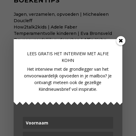
BOEKENTIPS
Jagen, verzamelen, opvoeden | Michealeen
Doucleff
How2talk2kids | Adele Faber
Temperamentvolle kinderen | Eva Bronsveld
Onvoorwaardelijk ouderschap | Alfie Kohn
LEES GRATIS HET INTERVIEW M
ET ALFIE
KOHN
WORD LID
Het interview met de grondlegger van het
onvoorwaardelijk opvoeden in je mailbox? Je
In onze fijne online community
ontvangt meteen ook de gezellige
verbind je met gelijkgestemden
Kiindnieuwsbrief vol inspiratie.
WORD LID VAN ONZE
COMMUNITY