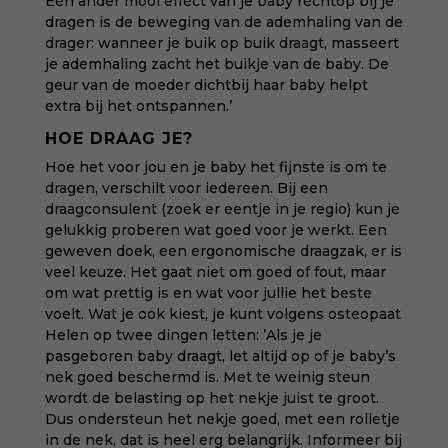
Een ander mooi effect van je baby rechtop bij je
dragen is de beweging van de ademhaling van de
drager: wanneer je buik op buik draagt, masseert
je ademhaling zacht het buikje van de baby. De
geur van de moeder dichtbij haar baby helpt
extra bij het ontspannen.’
HOE DRAAG JE?
Hoe het voor jou en je baby het fijnste is om te
dragen, verschilt voor iedereen. Bij een
draagconsulent (
zoek er eentje in je regio
) kun je
gelukkig proberen wat goed voor je werkt. Een
geweven doek, een ergonomische draagzak, er is
veel keuze. Het gaat niet om goed of fout, maar
om wat prettig is en wat voor jullie het beste
voelt. Wat je ook kiest, je kunt volgens osteopaat
Helen op twee dingen letten: ’Als je je
pasgeboren baby draagt, let altijd op of je baby’s
nek goed beschermd is. Met te weinig steun
wordt de belasting op het nekje juist te groot.
Dus ondersteun het nekje goed, met een rolletje
in de nek, dat is heel erg belangrijk. Informeer bij