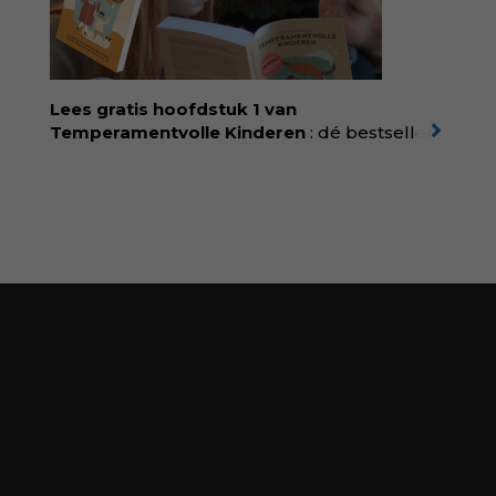
rechtvaardigheid als een collectieve, radicale
praktijk van zorg. Voor iedereen die wil
begrijpen wat er speelt rond vruchtbaarheid
en geboorte. Koop het boek via
singeluitgeverijen.nl/nijgh-van-
Lees gratis hoofdstuk 1 van
ditmar/boek/baas-in-eigen-buik
Temperamentvolle Kinderen
: dé bestseller
van pedagoog Eva Bronsveld. In het boek
Temperamentvolle kinderen vind je 25 jaar
aan kennis en ervaring. Met ruim 50.000
verkochte exemplaren met recht een
bestseller, waarmee Eva veel gezinnen heeft
kunnen helpen. Ze schrijft met een
liefdevolle kijk op kinderen en veel begrip
voor ouders. Download het hoofdstuk gratis
via:
evabronsveld.plugandpay.nl/r?
id=ZcYxEBJH