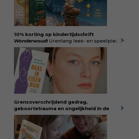
10% korting op kindertijdschrift
Wonderwoud
!
Urenlang lees- en speelplezier
voor dromers, doeners en denkers.
Wonderwoud is het ambachtelijk gemaakte
antwoord op alle snelle gooimaarweg-
boekjes en hapsnap-filmpjes. Het mooiste
kindertijdschrift van Nederland; met liefde en
kunde voor taal, beeld en tekeningen die
spat van elke pagina. Dat vóel je. Dat voelt je
kind. Abonneer via
wonderwoud.nl/abonneren**
en krijg 10%
Grensoverschrijdend gedrag,
korting met code:
KIIND10
geboortetrauma en ongelijkheid in de
geboortezorg:
in Baas in eigen buik verbindt
filosoof en vroedvrouw Rodante van der Waal
persoonlijke ervaringen aan structureel
onrecht en introduceert ze reproductieve